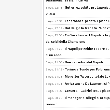
testimonianza significativa
Gutierrez subito protagonist
8 Ago, 22:14 -
VIDEO
Fenerbahce: pronto il piano 
8 Ago, 22:10 -
Dal Belgio la frenata: "Non c
8 Ago, 22:02 -
CorSera lancia il Napoli: è l
8 Ago, 22:00 -
dai soldi della Champions
Il Napoli potrebbe cedere due
8 Ago, 21:45 -
di un anno
Due calciatori del Napoli non
8 Ago, 21:30 -
Torino: affondo per Folorunsh
8 Ago, 21:15 -
Moretto: "Accordo totale Luk
8 Ago, 21:03 -
Arriva anche De Laurentiis!
8 Ago, 21:01 -
CorSera - Gabriel Jesus piace 
8 Ago, 21:00 -
Il manager di Allegri si occup
8 Ago, 20:45 -
rinnovo