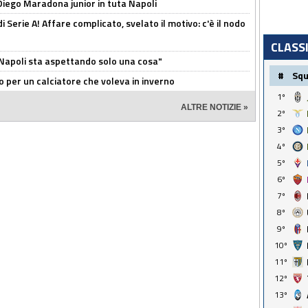
Diego Maradona junior in tuta Napoli
di Serie A! Affare complicato, svelato il motivo: c'è il nodo
CLASS
l Napoli sta aspettando solo una cosa"
#
Sq
ivo per un calciatore che voleva in inverno
1º
ALTRE NOTIZIE »
2º
3º
4º
5º
6º
7º
8º
9º
10º
11º
12º
13º