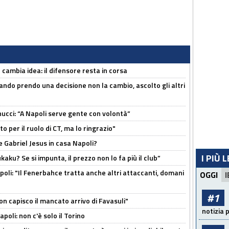
n cambia idea: il difensore resta in corsa
ndo prendo una decisione non la cambio, ascolto gli altri
cci: “A Napoli serve gente con volontà”
 per il ruolo di CT, ma lo ringrazio"
 Gabriel Jesus in casa Napoli?
I PIÙ 
kaku? Se si impunta, il prezzo non lo fa più il club”
poli: "Il Fenerbahce tratta anche altri attaccanti, domani
OGGI
I
#1
non capisco il mancato arrivo di Favasuli"
notizia 
poli: non c'è solo il Torino