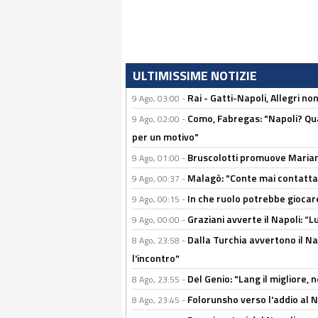
ULTIMISSIME NOTIZIE
Rai - Gatti-Napoli, Allegri no
9 Ago, 03:00 -
Como, Fabregas: "Napoli? Qua
9 Ago, 02:00 -
per un motivo"
Bruscolotti promuove Marianu
9 Ago, 01:00 -
Malagò: "Conte mai contattato
9 Ago, 00:37 -
In che ruolo potrebbe giocare
9 Ago, 00:15 -
Graziani avverte il Napoli: “Lu
9 Ago, 00:00 -
Dalla Turchia avvertono il Na
8 Ago, 23:58 -
l'incontro"
Del Genio: "Lang il migliore, 
8 Ago, 23:55 -
Folorunsho verso l'addio al Na
8 Ago, 23:45 -