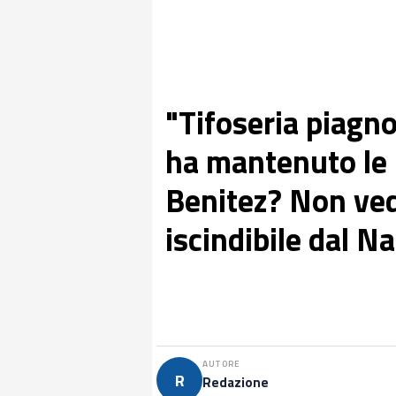
"Tifoseria piagn
ha mantenuto le 
Benitez? Non ved
iscindibile dal Na
AUTORE
R
Redazione