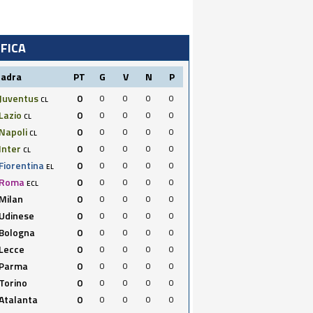
IFICA
uadra
PT
G
V
N
P
Juventus
0
0
0
0
0
CL
Lazio
0
0
0
0
0
CL
Napoli
0
0
0
0
0
CL
Inter
0
0
0
0
0
CL
Fiorentina
0
0
0
0
0
EL
Roma
0
0
0
0
0
ECL
Milan
0
0
0
0
0
Udinese
0
0
0
0
0
Bologna
0
0
0
0
0
Lecce
0
0
0
0
0
Parma
0
0
0
0
0
Torino
0
0
0
0
0
Atalanta
0
0
0
0
0