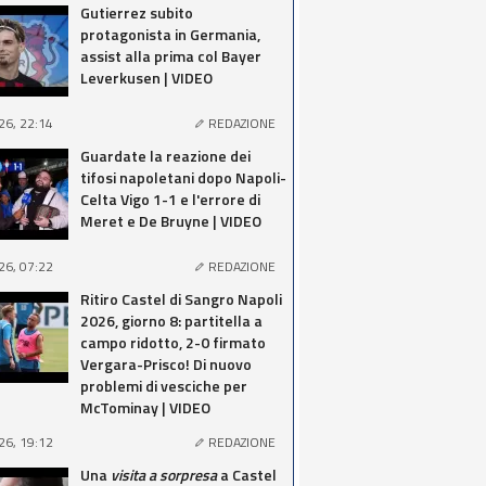
Gutierrez subito
protagonista in Germania,
assist alla prima col Bayer
Leverkusen | VIDEO
26, 22:14
REDAZIONE
Guardate la reazione dei
tifosi napoletani dopo Napoli-
Celta Vigo 1-1 e l'errore di
Meret e De Bruyne | VIDEO
26, 07:22
REDAZIONE
Ritiro Castel di Sangro Napoli
2026, giorno 8: partitella a
campo ridotto, 2-0 firmato
Vergara-Prisco! Di nuovo
problemi di vesciche per
McTominay | VIDEO
26, 19:12
REDAZIONE
Una
visita a sorpresa
a Castel