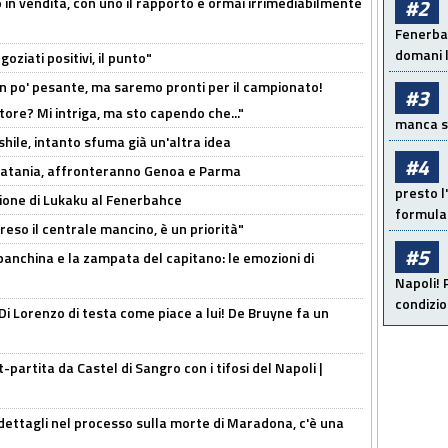
 in vendita, con uno il rapporto è ormai irrimediabilmente
#2
Fenerbah
domani l
oziati positivi, il punto"
n po' pesante, ma saremo pronti per il campionato!
#3
tore? Mi intriga, ma sto capendo che..."
manca sol
shile, intanto sfuma già un'altra idea
#4
e Catania, affronteranno Genoa e Parma
presto l'
sione di Lukaku al Fenerbahce
formula 
reso il centrale mancino, è un priorità"
#5
 panchina e la zampata del capitano: le emozioni di
Napoli! 
condizio
Di Lorenzo di testa come piace a lui! De Bruyne fa un
t-partita da Castel di Sangro con i tifosi del Napoli |
ettagli nel processo sulla morte di Maradona, c'è una