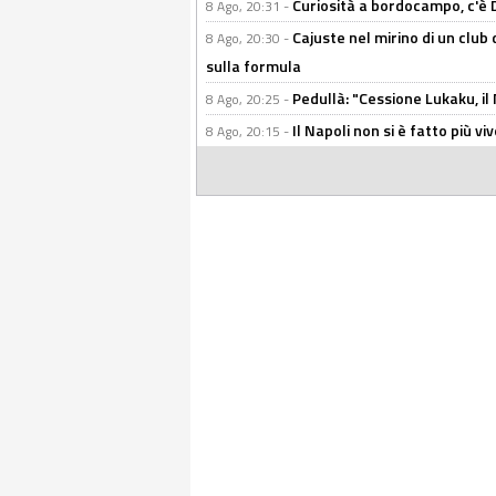
Curiosità a bordocampo, c'è 
8 Ago, 20:31 -
Cajuste nel mirino di un club 
8 Ago, 20:30 -
sulla formula
Pedullà: "Cessione Lukaku, i
8 Ago, 20:25 -
Il Napoli non si è fatto più v
8 Ago, 20:15 -