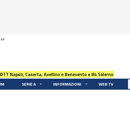
:50
 DTT Napoli, Caserta, Avellino e Benevento e 84 Salerno
UM
SERIE A
INFORMAZIONI
WEB TV