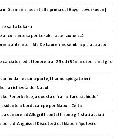
a in Germania, assist alla prima col Bayer Leverkusen |
B se salta Lukaku
'è ancora intesa per Lukaku, attenzione a..."
a prima anti-Inter! Ma De Laurentiis sembra più attratto
 calciatori ed ottenere tra i 25 ed i 32mln di euro nel giro
 vanno da nessuna parte, l'hanno spiegato ieri
o, la richiesta del Napoli
aku-Fenerbahce, a questa cifra l'affare si chiude"
 Presidente a bordocampo per Napoli-Celta
da sempre ad Allegri! I contatti sono già stati avviati
a pure di Anguissa! Discuterà col Napoli l'ipotesi di