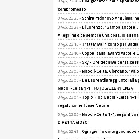
Due giocatori del Napoli sono
8 Ago, 23:30 -
compromesso
Schira: "Rinnovo Anguissa, neg
8 Ago, 23:25 -
Di Lorenzo: "Gamba ancora u
8 Ago, 23:22 -
Allegri mi dice sempre una cosa. Io allena
Trattativa in corso per Badia
8 Ago, 23:15 -
Coppa Italia: avanti Ascoli 
8 Ago, 23:10 -
Sky - Ore decisive per la ces
8 Ago, 23:07 -
Napoli-Celta, Giordano: "Va p
8 Ago, 23:05 -
De Laurentiis 'aggiunto' alla
8 Ago, 23:03 -
Napoli-Celta 1-1 | FOTOGALLERY CN24
Top & Flop Napoli-Celta 1-1: 
8 Ago, 23:01 -
regalo come fosse Natale
Napoli-Celta 1-1: segui il pos
8 Ago, 22:55 -
DIRETTA VIDEO
Ogni giorno emergono nuovi d
8 Ago, 22:45 -