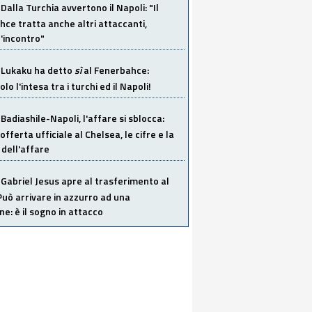
Dalla Turchia avvertono il Napoli: "Il
ce tratta anche altri attaccanti,
'incontro"
Lukaku ha detto
sì
al Fenerbahce:
o l'intesa tra i turchi ed il Napoli!
Badiashile-Napoli, l'affare si sblocca:
offerta ufficiale al Chelsea, le cifre e la
dell'affare
Gabriel Jesus apre al trasferimento al
Può arrivare in azzurro ad una
ne: è il sogno in attacco