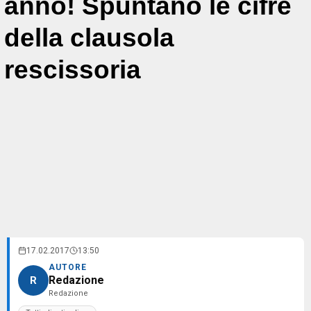
anno! Spuntano le cifre
della clausola
rescissoria
17.02.2017
13:50
AUTORE
Redazione
R
Redazione