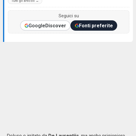
Tutti gli articoli →
Seguici su
Google
Discover
Fonti preferite
Deluso e irritato da
De Laurentiis
, ma anche prigioniero