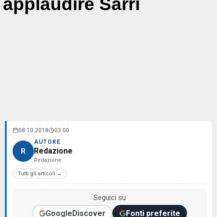
applaudire Sarri
08.10.2018
03:00
AUTORE
Redazione
R
Redazione
Tutti gli articoli →
Seguici su
Google
Discover
Fonti preferite