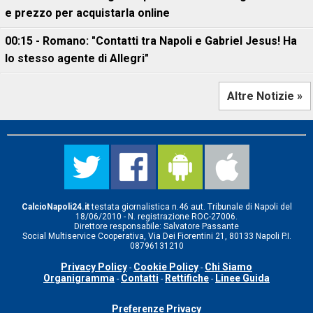
e prezzo per acquistarla online
00:15 - Romano: "Contatti tra Napoli e Gabriel Jesus! Ha
lo stesso agente di Allegri"
Altre Notizie »
CalcioNapoli24.it
testata giornalistica n.46 aut. Tribunale di Napoli del
18/06/2010 - N. registrazione ROC-27006.
Direttore responsabile: Salvatore Passante
Social Multiservice Cooperativa, Via Dei Fiorentini 21, 80133 Napoli P.I.
08796131210
Privacy Policy
Cookie Policy
Chi Siamo
-
-
Organigramma
Contatti
Rettifiche
Linee Guida
-
-
-
Preferenze Privacy