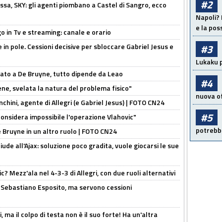
#2
ssa, SKY: gli agenti piombano a Castel di Sangro, ecco
Napoli? 
e la pos
o in Tv e streaming: canale e orario
e in pole. Cessioni decisive per sbloccare Gabriel Jesus e
#3
Lukaku p
sato a De Bruyne, tutto dipende da Leao
#4
e, svelata la natura del problema fisico"
nuova of
chini, agente di Allegri (e Gabriel Jesus) | FOTO CN24
#5
considera impossibile l'operazione Vlahovic"
potrebbe
De Bruyne in un altro ruolo | FOTO CN24
de all'Ajax: soluzione poco gradita, vuole giocarsi le sue
? Mezz'ala nel 4-3-3 di Allegri, con due ruoli alternativi
a Sebastiano Esposito, ma servono cessioni
, ma il colpo di testa non è il suo forte! Ha un'altra