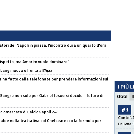
atori del Napoli in piazza, l'incontro dura un quarto d'ora |
o rispetto, ma Amorim vuole dominare"
 Lang: nuova offerta all'Ajax
e ha fatto delle telefonate per prendere informazioni sul
I PIÙ 
 Sangro non solo per Gabriel Jesus: si decide il futuro di
OGGI
I
#1
ciomercato di CalcioNapoli 24:
Conte". 
calde nella trattativa col Chelsea: ecco la formula per
Bruyne: 