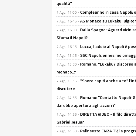
qualità"
Compleanno in casa Napoli: o
7 Ago, 17:00 -
AS Monaco su Lukaku! BigRom
7 Ago, 16:45 -
Dalla Spagna: ‘Aguerd viciniss
7 Ago, 16:30 -
Sfuma il Napoli?
Lucca, l'addio al Napoli è poss
7 Ago, 16:15 -
SSC Napoli, ennesimo omaggi
7 Ago, 15:45 -
Romano: "Lukaku? Discorso ap
7 Ago, 15:30 -
Monaco..."
"Spero capiti anche a te" l'i
7 Ago, 15:15 -
discutere
Romano: "Contatto Napoli-Gabr
7 Ago, 14:55 -
darebbe apertura agli azzurri"
DIRETTA VIDEO - Il filo dirett
7 Ago, 14:55 -
Gabriel Jesus?
Palinsesto CN24 TV, la progr
7 Ago, 14:50 -