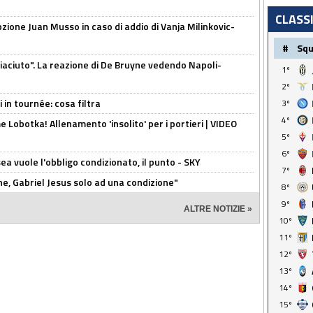
CLASS
pzione Juan Musso in caso di addio di Vanja Milinkovic-
#
Sq
piaciuto". La reazione di De Bruyne vedendo Napoli-
1º
2º
 in tournée: cosa filtra
3º
4º
 Lobotka! Allenamento 'insolito' per i portieri | VIDEO
5º
6º
sea vuole l'obbligo condizionato, il punto - SKY
7º
e, Gabriel Jesus solo ad una condizione"
8º
9º
ALTRE NOTIZIE »
10º
11º
12º
13º
14º
15º