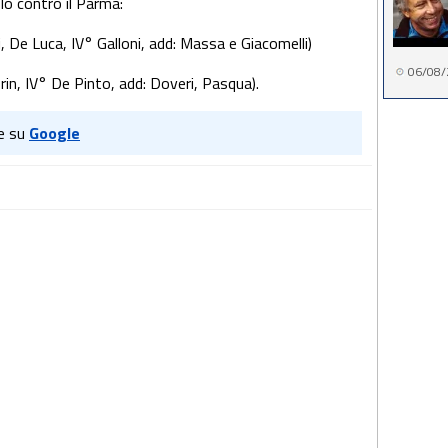
lo contro il Parma:
, De Luca, IV° Galloni, add: Massa e Giacomelli)
06/08/
in, IV° De Pinto, add: Doveri, Pasqua).
e su
Google