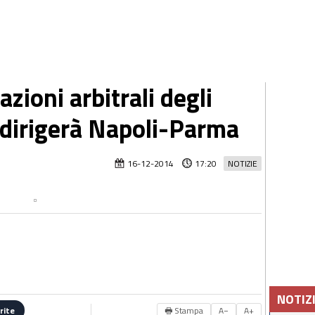
azioni arbitrali degli
i dirigerà Napoli-Parma
16-12-2014
17:20
NOTIZIE
NOTIZ
🖶 Stampa
A−
A+
rite