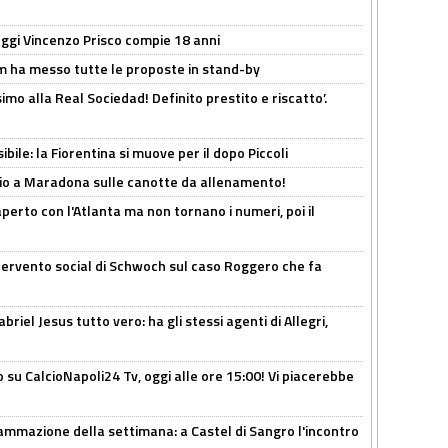
ggi Vincenzo Prisco compie 18 anni
 ha messo tutte le proposte in stand-by
imo alla Real Sociedad! Definito prestito e riscatto’.
ibile: la Fiorentina si muove per il dopo Piccoli
o a Maradona sulle canotte da allenamento!
erto con l'Atlanta ma non tornano i numeri, poi il
ntervento social di Schwoch sul caso Roggero che fa
iel Jesus tutto vero: ha gli stessi agenti di Allegri,
o su CalcioNapoli24 Tv, oggi alle ore 15:00! Vi piacerebbe
ammazione della settimana: a Castel di Sangro l'incontro