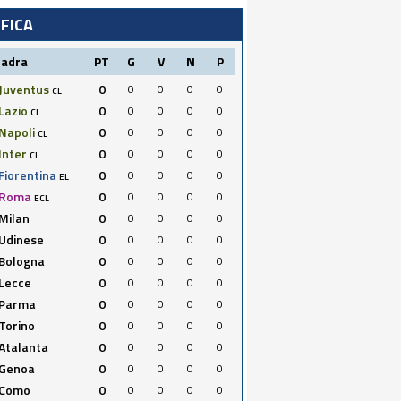
IFICA
uadra
PT
G
V
N
P
Juventus
0
0
0
0
0
CL
Lazio
0
0
0
0
0
CL
Napoli
0
0
0
0
0
CL
Inter
0
0
0
0
0
CL
Fiorentina
0
0
0
0
0
EL
Roma
0
0
0
0
0
ECL
Milan
0
0
0
0
0
Udinese
0
0
0
0
0
Bologna
0
0
0
0
0
Lecce
0
0
0
0
0
Parma
0
0
0
0
0
Torino
0
0
0
0
0
Atalanta
0
0
0
0
0
Genoa
0
0
0
0
0
Como
0
0
0
0
0