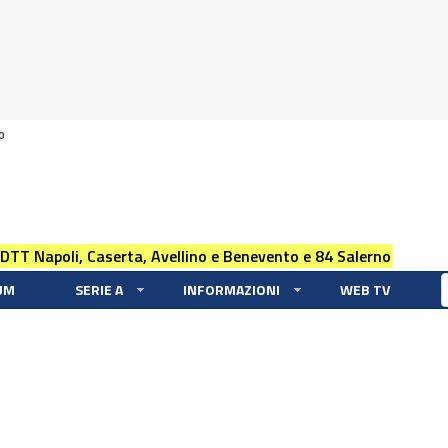
0
 DTT Napoli, Caserta, Avellino e Benevento e 84 Salerno
UM
SERIE A
INFORMAZIONI
WEB TV