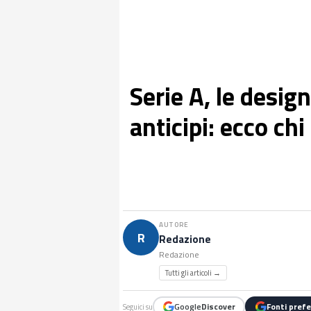
Serie A, le design
anticipi: ecco ch
AUTORE
R
Redazione
Redazione
Tutti gli articoli →
Google
Discover
Fonti prefe
Seguici su