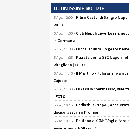
ULTIMISSIME NOTIZIE
Ritiro Castel di Sangro Napo
6 Ago, 12:00 -
VIDEO
Club Napoli Leverkusen, nuovo
6 Ago, 11:35 -
in Germania
Lucca: spunta un gesto nell'
6 Ago, 11:30 -
Pizzata per la SSC Napoli nel 
6 Ago, 11:25 -
Vitagliano | FOTO
Il Mattino - Folorunsho piace
6 Ago, 11:15 -
Cajuste
Lukaku in "permesso", diserta
6 Ago, 11:00 -
| FOTO
Badiashile-Napoli, accelerata
6 Ago, 10:45 -
deciso: azzurri o Premier
Politano a KKN: "Voglio fare qu
6 Ago, 10:15 -
esperimenti di Allegri..."