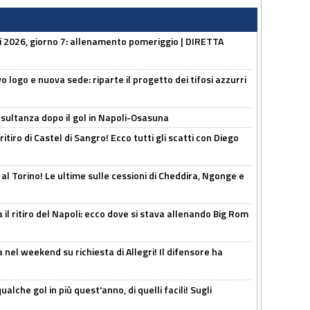
li 2026, giorno 7: allenamento pomeriggio | DIRETTA
 logo e nuova sede: riparte il progetto dei tifosi azzurri
esultanza dopo il gol in Napoli-Osasuna
ritiro di Castel di Sangro! Ecco tutti gli scatti con Diego
 al Torino! Le ultime sulle cessioni di Cheddira, Ngonge e
 il ritiro del Napoli: ecco dove si stava allenando Big Rom
 nel weekend su richiesta di Allegri! Il difensore ha
alche gol in più quest'anno, di quelli facili! Sugli