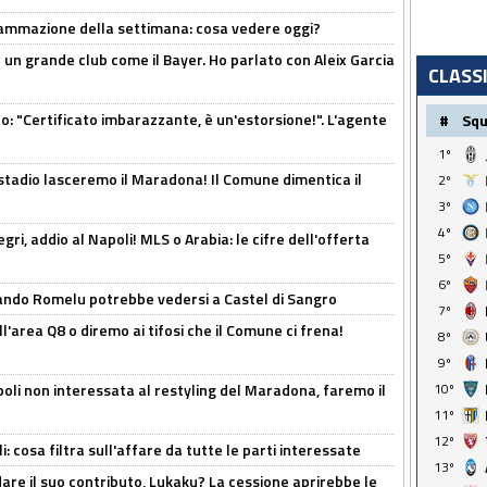
rammazione della settimana: cosa vedere oggi?
in un grande club come il Bayer. Ho parlato con Aleix Garcia
CLASS
ito: "Certificato imbarazzante, è un'estorsione!". L'agente
#
Sq
1º
 stadio lasceremo il Maradona! Il Comune dimentica il
2º
3º
4º
ri, addio al Napoli! MLS o Arabia: le cifre dell'offerta
5º
6º
ando Romelu potrebbe vedersi a Castel di Sangro
7º
l'area Q8 o diremo ai tifosi che il Comune ci frena!
8º
9º
oli non interessata al restyling del Maradona, faremo il
10º
11º
12º
 cosa filtra sull'affare da tutte le parti interessate
13º
are il suo contributo, Lukaku? La cessione aprirebbe le