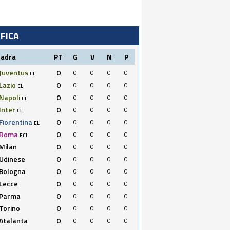
IFICA
uadra
PT
G
V
N
P
Juventus
0
0
0
0
0
CL
Lazio
0
0
0
0
0
CL
Napoli
0
0
0
0
0
CL
Inter
0
0
0
0
0
CL
Fiorentina
0
0
0
0
0
EL
Roma
0
0
0
0
0
ECL
Milan
0
0
0
0
0
Udinese
0
0
0
0
0
Bologna
0
0
0
0
0
Lecce
0
0
0
0
0
Parma
0
0
0
0
0
Torino
0
0
0
0
0
Atalanta
0
0
0
0
0