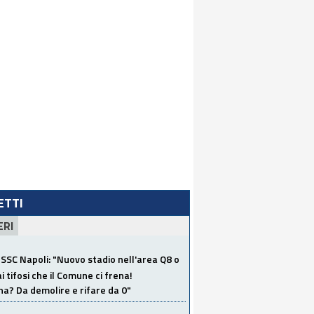
LETTI
ERI
SSC Napoli: "Nuovo stadio nell'area Q8 o
i tifosi che il Comune ci frena!
a? Da demolire e rifare da 0"