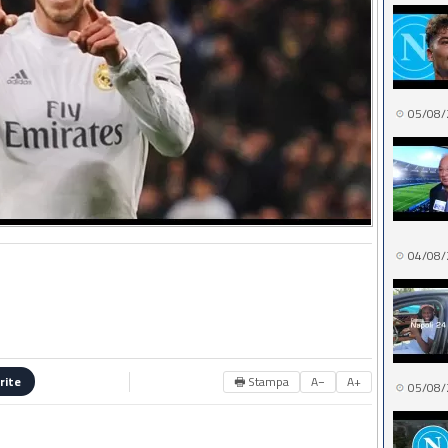
05/08/
04/08/
🖶 Stampa
A−
A+
rite
05/08/