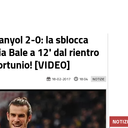
nyol 2-0: la sblocca
 Bale a 12' dal rientro
ortunio! [VIDEO]
18-02-2017
18:04
NOTIZIE
NOTIZ