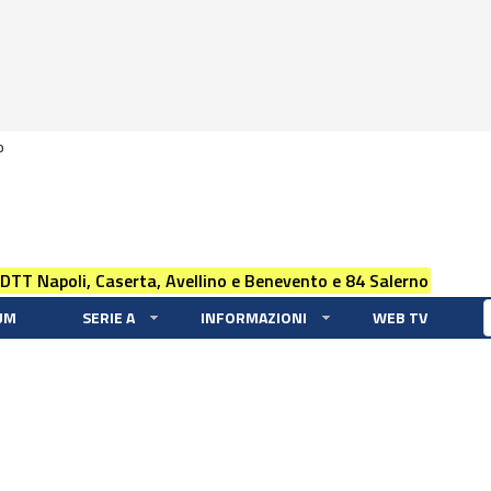
0
 DTT Napoli, Caserta, Avellino e Benevento e 84 Salerno
UM
SERIE A
INFORMAZIONI
WEB TV