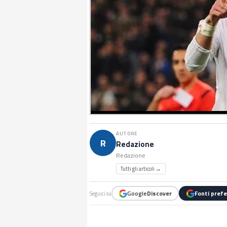
AUTORE
R
Redazione
Redazione
Tutti gli articoli →
Google
Discover
Fonti prefe
Seguici su