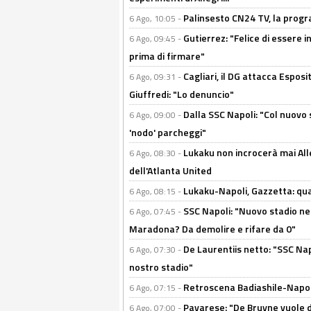
Palinsesto CN24 TV, la prog
6 Ago, 10:05 -
Gutierrez: "Felice di essere 
6 Ago, 09:45 -
prima di firmare"
Cagliari, il DG attacca Espos
6 Ago, 09:31 -
Giuffredi: "Lo denuncio"
Dalla SSC Napoli: "Col nuovo
6 Ago, 09:00 -
'nodo' parcheggi"
Lukaku non incrocerà mai Alleg
6 Ago, 08:30 -
dell'Atlanta United
Lukaku-Napoli, Gazzetta: qu
6 Ago, 08:15 -
SSC Napoli: "Nuovo stadio nel
6 Ago, 07:45 -
Maradona? Da demolire e rifare da 0"
De Laurentiis netto: "SSC Nap
6 Ago, 07:30 -
nostro stadio"
Retroscena Badiashile-Napoli:
6 Ago, 07:15 -
Pavarese: "De Bruyne vuole d
6 Ago, 07:00 -