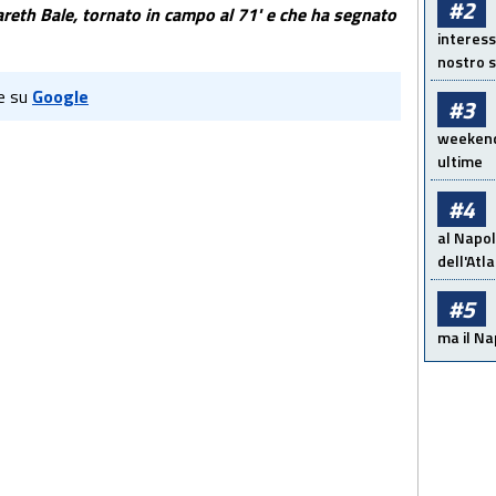
#2
Gareth Bale, tornato in campo al 71' e che ha segnato
interess
nostro s
e su
Google
#3
weekend!
ultime
#4
al Napol
dell'Atl
#5
ma il Na