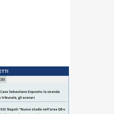
LETTI
ERI
Caso Sebastiano Esposito: la vicenda
n tribunale, gli scenari
SSC Napoli: "Nuovo stadio nell'area Q8 o