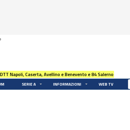
0
 DTT Napoli, Caserta, Avellino e Benevento e 84 Salerno
UM
SERIE A
INFORMAZIONI
WEB TV