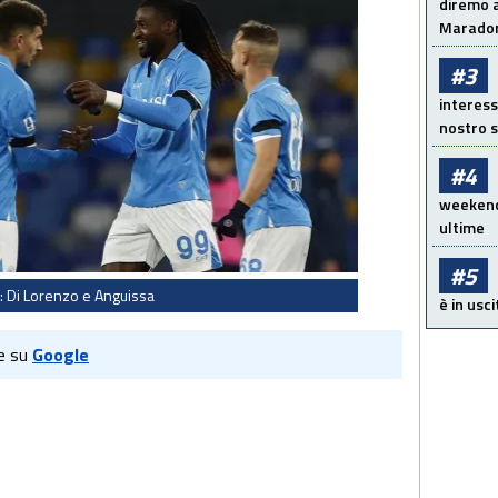
diremo a
Maradon
#3
interess
nostro s
#4
weekend!
ultime
#5
: Di Lorenzo e Anguissa
è in usci
e su
Google