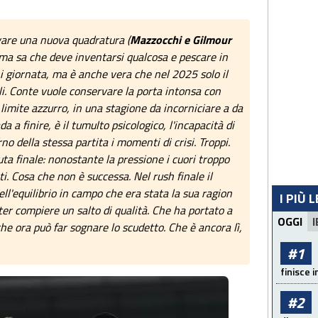
vare una nuova quadratura (
Mazzocchi e Gilmour
 ma sa che deve inventarsi qualcosa e pescare in
i giornata, ma è anche vera che nel 2025 solo il
oli. Conte vuole conservare la porta intonsa con
 limite azzurro, in una stagione da incorniciare a da
 a finire, è il tumulto psicologico, l'incapacità di
no della stessa partita i momenti di crisi. Troppi.
ta finale: nonostante la pressione i cuori troppo
i. Cosa che non è successa. Nel rush finale il
ell'equilibrio in campo che era stata la sua ragion
I PIÙ 
ter compiere un salto di qualità. Che ha portato a
OGGI
I
he ora può far sognare lo scudetto. Che è ancora lì,
#1
finisce i
#2