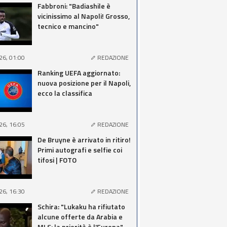
Fabbroni: "Badiashile è
vicinissimo al Napoli! Grosso,
tecnico e mancino"
26, 01:00
REDAZIONE
Ranking UEFA aggiornato:
nuova posizione per il Napoli,
ecco la classifica
26, 16:05
REDAZIONE
De Bruyne è arrivato in ritiro!
Primi autografi e selfie coi
tifosi | FOTO
26, 16:30
REDAZIONE
Schira: "Lukaku ha rifiutato
alcune offerte da Arabia e
MLS: la priorità è l'Europa"