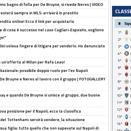
rimo bagno di folla per De Bruyne, si rivede Neres | VIDEO
CLASS
sterà sempre in MLS: arriverà in prestito
ndita online! Ecco il link per acquistarla
#
Sq
 di cosa è successo nel caso Cagliari-Esposito, vogliono
1º
ge!"
2º
lini voleva fingere di litigare per venderlo. Ho denunciato
3º
4º
5º
 un'offerta al Milan per Rafa Leao!
6º
Nazionale: possibile doppio ruolo per l'ex Napoli
7º
 De Bruyne e Neres al lavoro con il gruppo | FOTOGALLERY
8º
9º
nay e quando De Bruyne si unisce al gruppo, due buone
10º
11º
12º
a posizione per il Napoli, ecco la classifica
13º
 del Tottenham: servirà vendere, la situazione
14º
sua figlia: tutto quello che non sapevate sul Napoli di
15º