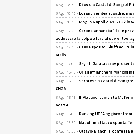
Diluvio a Castel di Sangro! P
6 Ago, 18:30 -
Lozano cambia squadra, ma re
6 Ago, 18:10 -
Maglia Napoli 2026 2027 in ve
6 Ago, 18:10 -
Corona annuncia: "Ho le prove
6 Ago, 17:20 -
addossare la colpa a lui e al suo entoura
Caso Esposito, Giuffredi: "Giu
6 Ago, 17:10 -
Melis"
Sky - Il Galatasaray presenta
6 Ago, 17:00 -
Oriali affiancherà Mancini in 
6 Ago, 16:45 -
Sorpresa a Castel di Sangro:
6 Ago, 16:30 -
CN24
Il Mattino: come sta McTomi
6 Ago, 16:15 -
notizie!
Ranking UEFA aggiornato: nuov
6 Ago, 16:05 -
Napoli, in attacco spunta Tel
6 Ago, 15:59 -
Ottavio Bianchi si confessa a 
6 Ago, 15:50 -