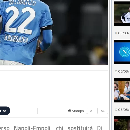
05/08/
06/08/
05/08/
🖶 Stampa
A−
A+
rite
so Napoli-Empoli, chi sostituirà Di