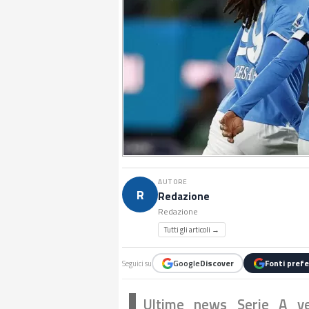
AUTORE
R
Redazione
Redazione
Tutti gli articoli →
Google
Discover
Fonti prefe
Seguici su
Ultime news Serie A ver