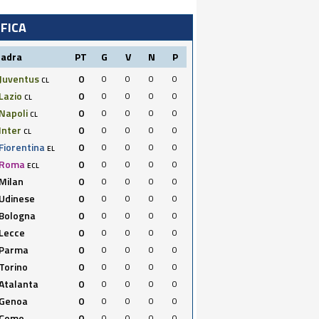
IFICA
uadra
PT
G
V
N
P
Juventus
0
0
0
0
0
CL
Lazio
0
0
0
0
0
CL
Napoli
0
0
0
0
0
CL
Inter
0
0
0
0
0
CL
Fiorentina
0
0
0
0
0
EL
Roma
0
0
0
0
0
ECL
Milan
0
0
0
0
0
Udinese
0
0
0
0
0
Bologna
0
0
0
0
0
Lecce
0
0
0
0
0
Parma
0
0
0
0
0
Torino
0
0
0
0
0
Atalanta
0
0
0
0
0
Genoa
0
0
0
0
0
Como
0
0
0
0
0