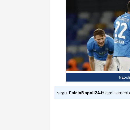
Napoli
segui
CalcioNapoli24.it
direttament