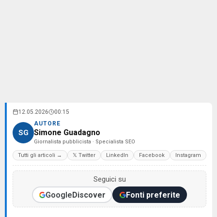
12.05.2026
00:15
AUTORE
Simone Guadagno
SG
Giornalista pubblicista · Specialista SEO
Tutti gli articoli →
𝕏 Twitter
LinkedIn
Facebook
Instagram
Seguici su
Google
Discover
Fonti preferite