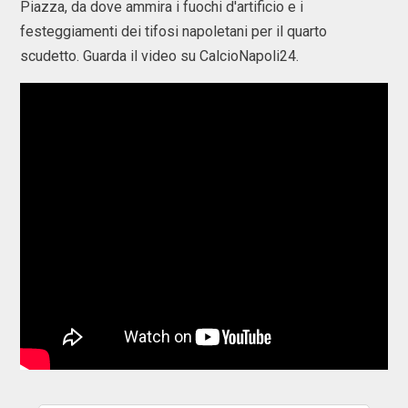
Piazza, da dove ammira i fuochi d'artificio e i
festeggiamenti dei tifosi napoletani per il quarto
scudetto. Guarda il video su CalcioNapoli24.