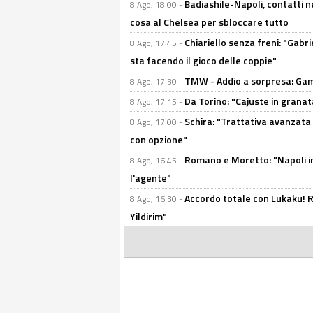
Badiashile-Napoli, contatti n
8 Ago, 18:00 -
cosa al Chelsea per sbloccare tutto
Chiariello senza freni: "Gabri
8 Ago, 17:45 -
sta facendo il gioco delle coppie"
TMW - Addio a sorpresa: Gam
8 Ago, 17:30 -
Da Torino: "Cajuste in granata
8 Ago, 17:15 -
Schira: "Trattativa avanzata
8 Ago, 17:00 -
con opzione"
Romano e Moretto: "Napoli in
8 Ago, 16:45 -
l'agente"
Accordo totale con Lukaku! Ro
8 Ago, 16:30 -
Yildirim"