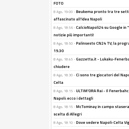
FOTO
Beukema pronto tra tre setti
8 Ago, 19:00 -
affascinato all'idea Napoli
CalcioNapoli24 su Google in "
8 Ago, 18:56 -
notizie più importanti!
Palinsesto CN24 TV, la progr
8 Ago, 18:50 -
19.30
Gazzetta.it - Lukaku-Fenerbah
8 Ago, 18:45 -
chiudere
Ci sono tre giocatori del Napo
8 Ago, 18:30 -
Celta
ULTIM'ORA Rai - Il Fenerbahce
8 Ago, 18:15 -
Napoli: ecco i dettagli
McTominay in campo stasera? 
8 Ago, 18:15 -
scelta di Allegri
Dove vedere Napoli-Celta Vig
8 Ago, 18:10 -