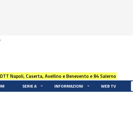
0
 DTT Napoli, Caserta, Avellino e Benevento e 84 Salerno
UM
SERIE A
INFORMAZIONI
WEB TV