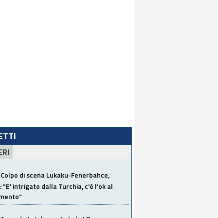
LETTI
ERI
Colpo di scena Lukaku-Fenerbahce,
"E' intrigato dalla Turchia, c'è l'ok al
imento"