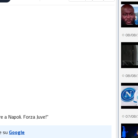
08/08/
08/08/
re a Napoli. Forza Juve!"
07/08/
e su
Google