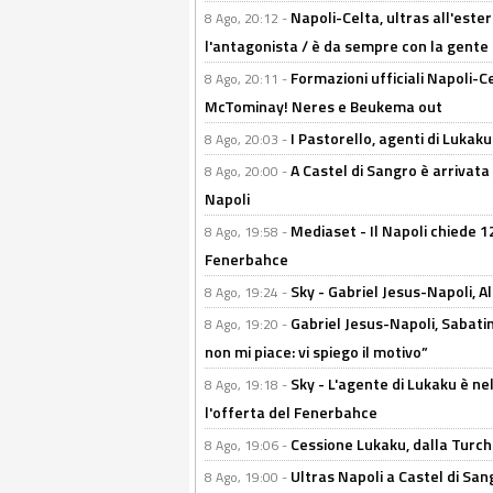
Napoli-Celta, ultras all'ester
8 Ago, 20:12 -
l'antagonista / è da sempre con la gente
Formazioni ufficiali Napoli-Ce
8 Ago, 20:11 -
McTominay! Neres e Beukema out
I Pastorello, agenti di Lukaku 
8 Ago, 20:03 -
A Castel di Sangro è arrivata
8 Ago, 20:00 -
Napoli
Mediaset - Il Napoli chiede 12
8 Ago, 19:58 -
Fenerbahce
Sky - Gabriel Jesus-Napoli, A
8 Ago, 19:24 -
Gabriel Jesus-Napoli, Sabatini
8 Ago, 19:20 -
non mi piace: vi spiego il motivo”
Sky - L'agente di Lukaku è nel
8 Ago, 19:18 -
l'offerta del Fenerbahce
Cessione Lukaku, dalla Turchi
8 Ago, 19:06 -
Ultras Napoli a Castel di Sang
8 Ago, 19:00 -