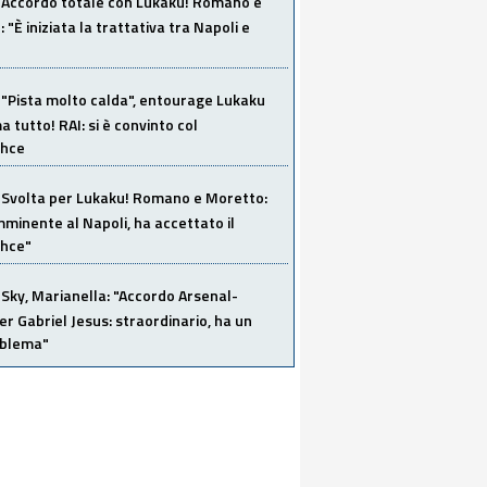
Accordo totale con Lukaku! Romano e
 "È iniziata la trattativa tra Napoli e
"Pista molto calda", entourage Lukaku
 tutto! RAI: si è convinto col
ahce
Svolta per Lukaku! Romano e Moretto:
mminente al Napoli, ha accettato il
hce"
Sky, Marianella: "Accordo Arsenal-
er Gabriel Jesus: straordinario, ha un
oblema"