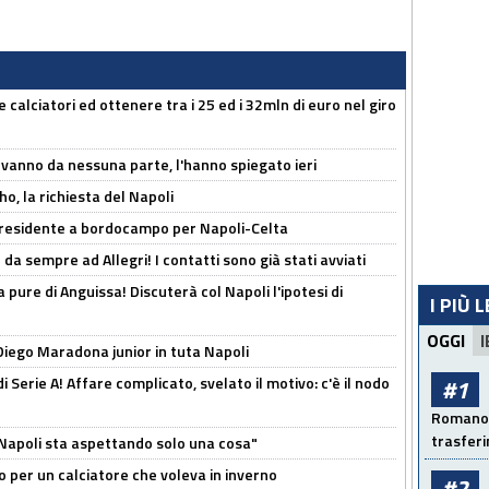
 calciatori ed ottenere tra i 25 ed i 32mln di euro nel giro
 vanno da nessuna parte, l'hanno spiegato ieri
o, la richiesta del Napoli
 Presidente a bordocampo per Napoli-Celta
da sempre ad Allegri! I contatti sono già stati avviati
a pure di Anguissa! Discuterà col Napoli l'ipotesi di
I PIÙ 
OGGI
I
Diego Maradona junior in tuta Napoli
di Serie A! Affare complicato, svelato il motivo: c'è il nodo
#1
Romano: 
trasfer
l Napoli sta aspettando solo una cosa"
ivo per un calciatore che voleva in inverno
#2