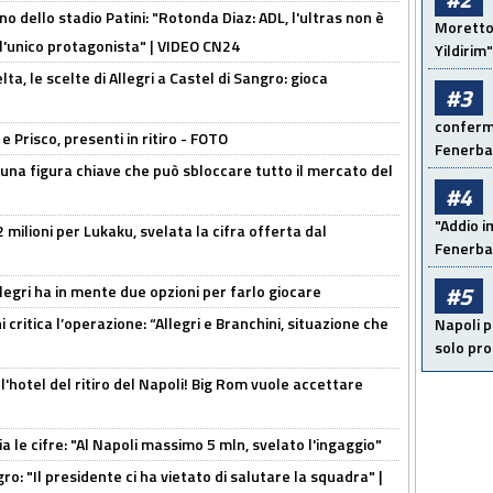
no dello stadio Patini: "Rotonda Diaz: ADL, l'ultras non è
Moretto:
 l'unico protagonista" | VIDEO CN24
Yildirim"
lta, le scelte di Allegri a Castel di Sangro: gioca
#3
conferma
e Prisco, presenti in ritiro - FOTO
Fenerb
 una figura chiave che può sbloccare tutto il mercato del
#4
"Addio i
 milioni per Lukaku, svelata la cifra offerta dal
Fenerba
#5
llegri ha in mente due opzioni per farlo giocare
 critica l’operazione: “Allegri e Branchini, situazione che
Napoli p
solo pr
l'hotel del ritiro del Napoli! Big Rom vuole accettare
a le cifre: "Al Napoli massimo 5 mln, svelato l'ingaggio"
ro: "Il presidente ci ha vietato di salutare la squadra" |