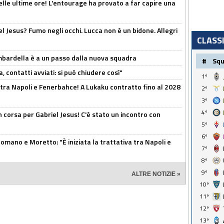
elle ultime ore! L'entourage ha provato a far capire una
el Jesus? Fumo negli occhi. Lucca non è un bidone. Allegri
CLASS
bardella è a un passo dalla nuova squadra
#
Sq
, contatti avviati: si può chiudere così"
1º
 tra Napoli e Fenerbahce! A Lukaku contratto fino al 2028
2º
3º
4º
 corsa per Gabriel Jesus! C'è stato un incontro con
5º
6º
mano e Moretto: "È iniziata la trattativa tra Napoli e
7º
8º
9º
ALTRE NOTIZIE »
10º
11º
12º
13º