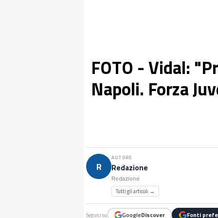
FOTO - Vidal: "Pr
Napoli. Forza Juv
AUTORE
R
Redazione
Redazione
Tutti gli articoli →
Google
Discover
Fonti prefe
Seguici su