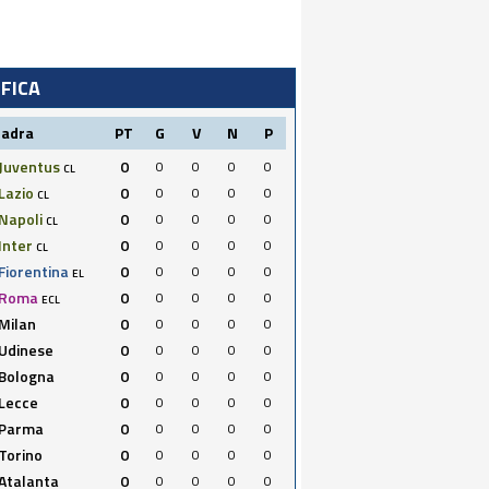
IFICA
uadra
PT
G
V
N
P
Juventus
0
0
0
0
0
CL
Lazio
0
0
0
0
0
CL
Napoli
0
0
0
0
0
CL
Inter
0
0
0
0
0
CL
Fiorentina
0
0
0
0
0
EL
Roma
0
0
0
0
0
ECL
Milan
0
0
0
0
0
Udinese
0
0
0
0
0
Bologna
0
0
0
0
0
Lecce
0
0
0
0
0
Parma
0
0
0
0
0
Torino
0
0
0
0
0
Atalanta
0
0
0
0
0