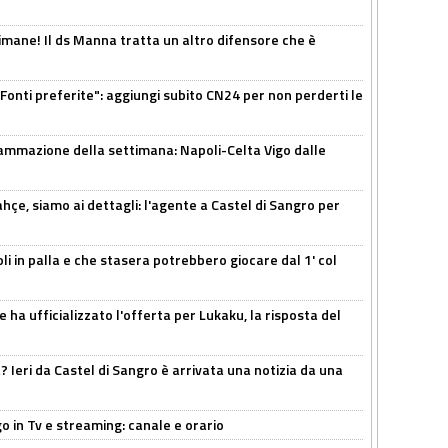
mane! Il ds Manna tratta un altro difensore che è
Fonti preferite": aggiungi subito CN24 per non perderti le
ammazione della settimana: Napoli-Celta Vigo dalle
çe, siamo ai dettagli: l'agente a Castel di Sangro per
li in palla e che stasera potrebbero giocare dal 1' col
 ha ufficializzato l'offerta per Lukaku, la risposta del
Ieri da Castel di Sangro è arrivata una notizia da una
o in Tv e streaming: canale e orario