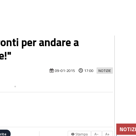
onti per andare a
e!"
09-01-2015
17:00
NOTIZIE
NOTIZ
🖶 Stampa
A−
A+
rite