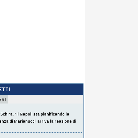
LETTI
ERI
Schira: "Il Napoli sta pianificando la
za di Marianucci: arriva la reazione di