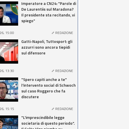
Imperatore a CN24: "Parole di
De Laurentiis sul Maradona?
Il presidente sta recitando, vi
spiego"
26, 15:00
REDAZIONE
Gatti-Napoli, Tuttosport: gli
azzurri sono ancora tiepidi
sul difensore
26, 13:30
REDAZIONE
"Spero capiti anche a te"
l'intervento social di Schwoch
sul caso Roggero che fa
discutere
26, 15:15
REDAZIONE
"L'imprescindibile legge
societaria di questo periodo".
Il Celta Vigo piomba su