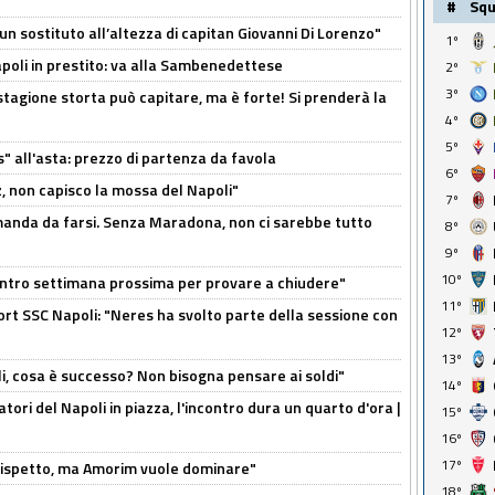
#
Sq
n sostituto all’altezza di capitan Giovanni Di Lorenzo"
1º
Napoli in prestito: va alla Sambenedettese
2º
3º
stagione storta può capitare, ma è forte! Si prenderà la
4º
5º
s" all'asta: prezzo di partenza da favola
6º
, non capisco la mossa del Napoli"
7º
omanda da farsi. Senza Maradona, non ci sarebbe tutto
8º
9º
10º
contro settimana prossima per provare a chiudere"
11º
port SSC Napoli: "Neres ha svolto parte della sessione con
12º
13º
li, cosa è successo? Non bisogna pensare ai soldi"
14º
atori del Napoli in piazza, l'incontro dura un quarto d'ora |
15º
16º
17º
o rispetto, ma Amorim vuole dominare"
18º