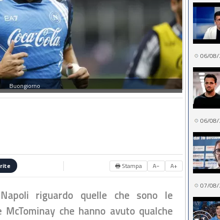
06/08/
Buongiorno
06/08/
🖶 Stampa
A−
A+
rite
07/08/
Napoli riguardo quelle che sono le
 e McTominay che hanno avuto qualche