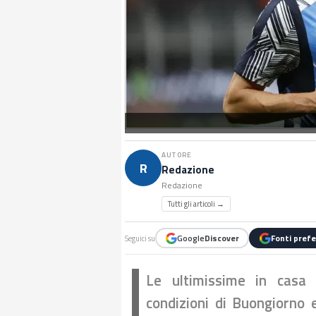
AUTORE
R
Redazione
Redazione
Tutti gli articoli →
Google
Discover
Fonti prefe
Seguici su
Le ultimissime in casa 
condizioni di Buongiorno