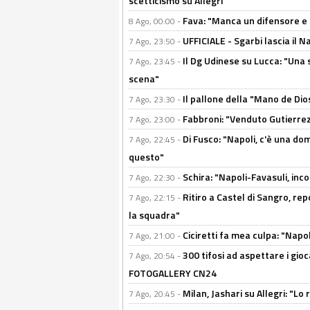
scetticismo su Allegri"
Fava: "Manca un difensore e u
8 Ago, 00:00 -
UFFICIALE - Sgarbi lascia il 
7 Ago, 23:50 -
Il Dg Udinese su Lucca: "Una 
7 Ago, 23:45 -
scena"
Il pallone della "Mano de Dio
7 Ago, 23:30 -
Fabbroni: "Venduto Gutierrez
7 Ago, 23:00 -
Di Fusco: "Napoli, c'è una d
7 Ago, 22:45 -
questo"
Schira: "Napoli-Favasuli, in
7 Ago, 22:30 -
Ritiro a Castel di Sangro, re
7 Ago, 22:15 -
la squadra"
Ciciretti fa mea culpa: "Napo
7 Ago, 21:00 -
300 tifosi ad aspettare i gioc
7 Ago, 20:54 -
FOTOGALLERY CN24
Milan, Jashari su Allegri: "L
7 Ago, 20:45 -