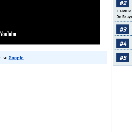
#2
insieme 
De Bruy
#3
#4
#5
e su
Google