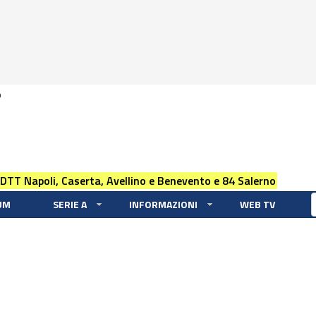
0
 DTT Napoli, Caserta, Avellino e Benevento e 84 Salerno
UM
SERIE A
INFORMAZIONI
WEB TV