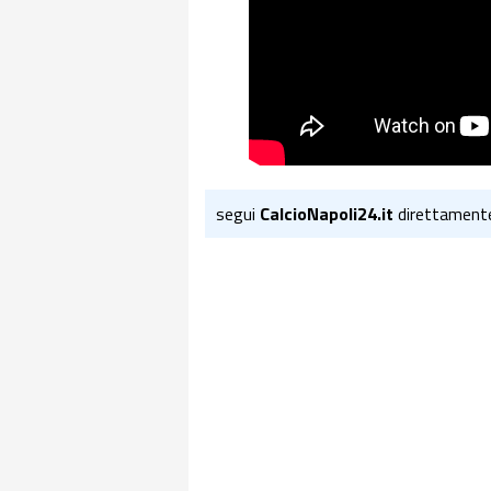
segui
CalcioNapoli24.it
direttament