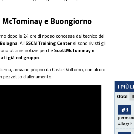
ni McTominay e Buongiorno
rno dopo le 24 ore di riposo concesse dal tecnico dei
Bologna
. All'
SSCN Training Center
si sono rivisti gli
 sono ottime notizie perché
ScottMcTominay e
ati già col gruppo
.
erna, arrivano proprio da Castel Volturno, con alcuni
 un pezzetto d'allenamento.
I PIÙ 
OGGI
I
#1
permanen
Allegri"