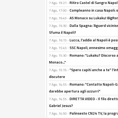
Ritiro Castel di Sangro Napoli
7 Ago, 19:21 -
Compleanno in casa Napoli: o
7 Ago, 17:00 -
AS Monaco su Lukaku! BigRom
7 Ago, 16:45 -
Dalla Spagna: ‘Aguerd viciniss
7 Ago, 16:30 -
Sfuma il Napoli?
Lucca, l'addio al Napoli è poss
7 Ago, 16:15 -
SSC Napoli, ennesimo omaggi
7 Ago, 15:45 -
Romano: "Lukaku? Discorso ap
7 Ago, 15:30 -
Monaco..."
"Spero capiti anche a te" l'i
7 Ago, 15:15 -
discutere
Romano: "Contatto Napoli-Gabr
7 Ago, 14:55 -
darebbe apertura agli azzurri"
DIRETTA VIDEO - Il filo dirett
7 Ago, 14:55 -
Gabriel Jesus?
Palinsesto CN24 TV, la progr
7 Ago, 14:50 -