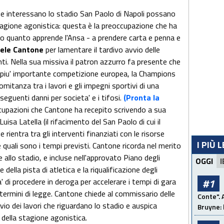
 che interessano lo stadio San Paolo di Napoli possano
stagione agonistica: questa è la preoccupazione che ha
 quanto apprende l'Ansa - a prendere carta e penna e
ele Cantone
per lamentare il tardivo avvio delle
ti. Nella sua missiva il patron azzurro fa presente che
a piu' importante competizione europea, la Champions
mitanza tra i lavori e gli impegni sportivi di una
guenti danni per societa' e i tifosi.
(Pronta la
upazioni che Cantone ha recepito scrivendo a sua
uisa Latella (il rifacimento del San Paolo di cui il
rientra tra gli interventi finanziati con le risorse
I PIÙ 
e quali sono i tempi previsti. Cantone ricorda nel merito
 allo stadio, e incluse nell'approvato Piano degli
OGGI
I
 della pista di atletica e la riqualificazione degli
a' di procedere in deroga per accelerare i tempi di gara
#1
 termini di legge. Cantone chiede al commissario delle
Conte". 
vvio dei lavori che riguardano lo stadio e auspica
Bruyne: 
della stagione agonistica.