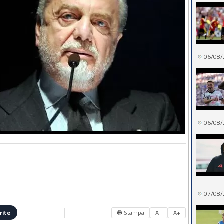
06/08/
06/08/
07/08/
🖶 Stampa
A−
A+
rite