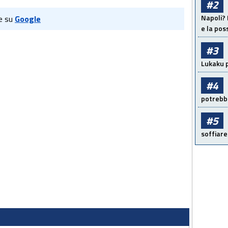
#2
Napoli? 
e su
Google
e la pos
#3
Lukaku p
#4
potrebbe
#5
soffiare