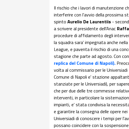
Il rischio che i lavori di manutenzione
interferire con l'avvio della prossima 
spinto
Aurelio De Laurentiis
- secondo
a scrivere al presidente dell'Anac
Raffa
procedure di affidamento degli interven
la squadra sara' impegnata anche nell
League, e paventa il rischio di una conco
stagione che parte ad agosto. Con conse
replica del Comune di Napoli).
Preocc
volta al commissario per le Universiadi L
Comune di Napoli e' stazione appaltante 
stanziate per le Universiadi), per saper
che per due delle tre commesse relative
interventi, in particolare la sistemazione
impianti, e' stata condivisa la necessit
e garantire la consegna delle opere nei
Universiadi di conoscere i tempi per l'a
possano coincidere con la sospensione 