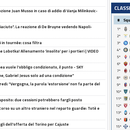
CLASS
pzione Juan Musso in caso di addio di Vanja Milinkovic-
#
Sq
piaciuto". La reazione di De Bruyne vedendo Napoli-
1º
2º
 in tournée: cosa filtra
3º
4º
 Lobotka! Allenamento 'insolito' per i portieri | VIDEO
5º
6º
sea vuole l'obbligo condizionato, il punto - SKY
7º
e, Gabriel Jesus solo ad una condizione"
8º
redi: "Vergogna, la parola 'estorsione' non fa parte del
9º
10º
11º
sposito: due cessioni potrebbero fargli posto
12º
 corso su un altro straniero nel reparto guardie: Totè e
13º
14º
gli dell'offerta del Torino per Cajuste
15º