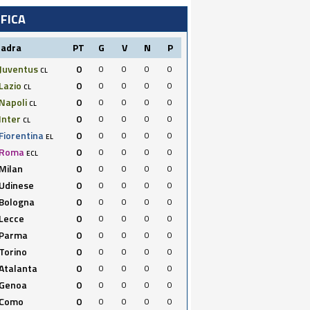
IFICA
uadra
PT
G
V
N
P
Juventus
0
0
0
0
0
CL
Lazio
0
0
0
0
0
CL
Napoli
0
0
0
0
0
CL
Inter
0
0
0
0
0
CL
Fiorentina
0
0
0
0
0
EL
Roma
0
0
0
0
0
ECL
Milan
0
0
0
0
0
Udinese
0
0
0
0
0
Bologna
0
0
0
0
0
Lecce
0
0
0
0
0
Parma
0
0
0
0
0
Torino
0
0
0
0
0
Atalanta
0
0
0
0
0
Genoa
0
0
0
0
0
Como
0
0
0
0
0