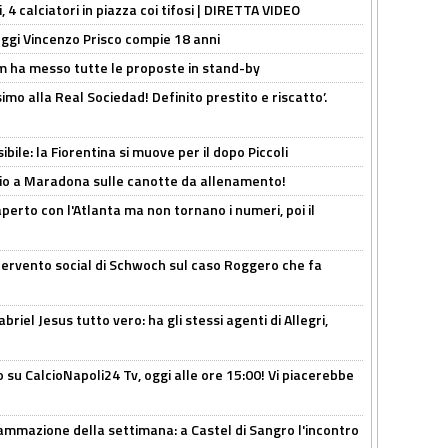
, 4 calciatori in piazza coi tifosi | DIRETTA VIDEO
ggi Vincenzo Prisco compie 18 anni
 ha messo tutte le proposte in stand-by
imo alla Real Sociedad! Definito prestito e riscatto’.
ibile: la Fiorentina si muove per il dopo Piccoli
o a Maradona sulle canotte da allenamento!
erto con l'Atlanta ma non tornano i numeri, poi il
ntervento social di Schwoch sul caso Roggero che fa
iel Jesus tutto vero: ha gli stessi agenti di Allegri,
o su CalcioNapoli24 Tv, oggi alle ore 15:00! Vi piacerebbe
ammazione della settimana: a Castel di Sangro l'incontro