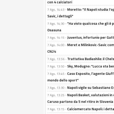
con 4 calciatori
Moretto: "Il Napoli studia l’o
7 Ago, 14:43 -
Savic, i dettagli"
"Ha visto qualcosa che gli è 
7 Ago, 14:30 -
Osasuna
Juventus, infortunio per Gatti
7 Ago, 14:15 -
Meret e Milinkovic-Savic come
7 Ago, 14:00 -
CN24
Trattativa Badiashile: il Chel
7 Ago, 13:56 -
Sky, Modugno: "Lucca sta ben
7 Ago, 13:50 -
Caso Esposito, l'agente Giuff
7 Ago, 13:45 -
mondo dello sport"
Napoli vigile su Sebastiano E
7 Ago, 13:30 -
Napoli Basket, valutazioni in
7 Ago, 13:25 -
Caruso partono da 5 nel ritiro in Slovenia
Calciomercato Napoli: i detta
7 Ago, 13:15 -