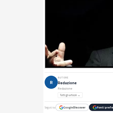
AUTORE
R
Redazione
Redazione
Tutti gli articoli →
Google
Discover
Fonti prefe
Seguici su