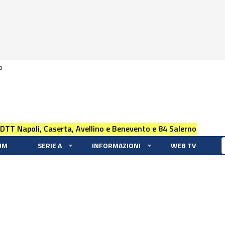
0
 DTT Napoli, Caserta, Avellino e Benevento e 84 Salerno
UM
SERIE A
INFORMAZIONI
WEB TV