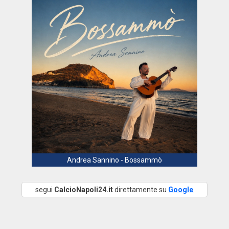
Andrea Sannino - Bossammò
segui
CalcioNapoli24.it
direttamente su
Google