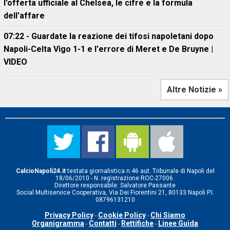
l'offerta ufficiale al Chelsea, le cifre e la formula
dell'affare
07:22 - Guardate la reazione dei tifosi napoletani dopo
Napoli-Celta Vigo 1-1 e l'errore di Meret e De Bruyne |
VIDEO
Altre Notizie »
CalcioNapoli24.it
testata giornalistica n.46 aut. Tribunale di Napoli del
18/06/2010 - N. registrazione ROC-27006.
Direttore responsabile: Salvatore Passante
Social Multiservice Cooperativa, Via Dei Fiorentini 21, 80133 Napoli P.I.
08796131210
Privacy Policy
Cookie Policy
Chi Siamo
-
-
Organigramma
Contatti
Rettifiche
Linee Guida
-
-
-