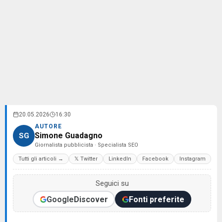
20.05.2026
16:30
AUTORE
Simone Guadagno
SG
Giornalista pubblicista · Specialista SEO
Tutti gli articoli →
𝕏 Twitter
LinkedIn
Facebook
Instagram
Seguici su
Google
Discover
Fonti preferite