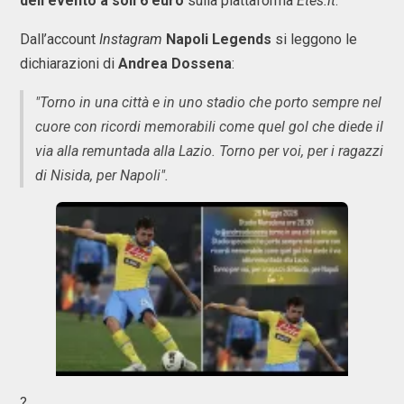
dell'evento a soli 6 euro
sulla piattaforma
Etes.it
.
Dall’account
Instagram
Napoli Legends
si leggono le
dichiarazioni di
Andrea Dossena
:
"Torno in una città e in uno stadio che porto sempre nel
cuore con ricordi memorabili come quel gol che diede il
via alla remuntada alla Lazio. Torno per voi, per i ragazzi
di Nisida, per Napoli".
?