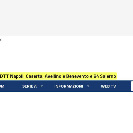
0
 DTT Napoli, Caserta, Avellino e Benevento e 84 Salerno
UM
SERIE A
INFORMAZIONI
WEB TV