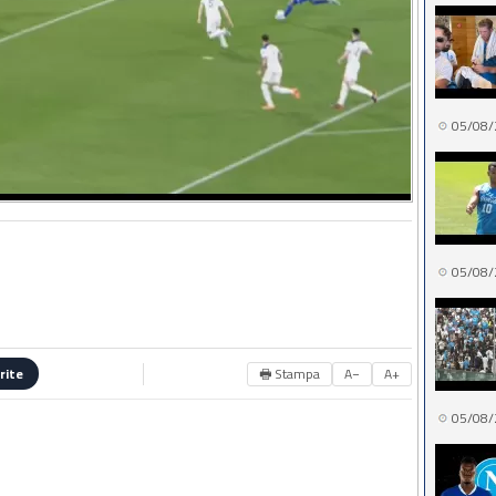
05/08/
05/08/
🖶 Stampa
A−
A+
rite
05/08/