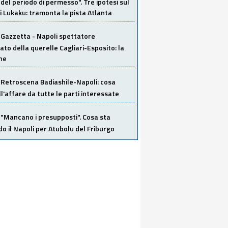
del periodo di permesso". Tre ipotesi sul
i Lukaku: tramonta la pista Atlanta
Gazzetta - Napoli spettatore
ato della querelle Cagliari-Esposito: la
ne
Retroscena Badiashile-Napoli: cosa
ull'affare da tutte le parti interessate
"Mancano i presupposti". Cosa sta
o il Napoli per Atubolu del Friburgo