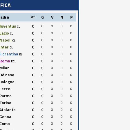
IFICA
uadra
PT
G
V
N
P
Juventus
0
0
0
0
0
CL
Lazio
0
0
0
0
0
CL
Napoli
0
0
0
0
0
CL
Inter
0
0
0
0
0
CL
Fiorentina
0
0
0
0
0
EL
Roma
0
0
0
0
0
ECL
Milan
0
0
0
0
0
Udinese
0
0
0
0
0
Bologna
0
0
0
0
0
Lecce
0
0
0
0
0
Parma
0
0
0
0
0
Torino
0
0
0
0
0
Atalanta
0
0
0
0
0
Genoa
0
0
0
0
0
Como
0
0
0
0
0