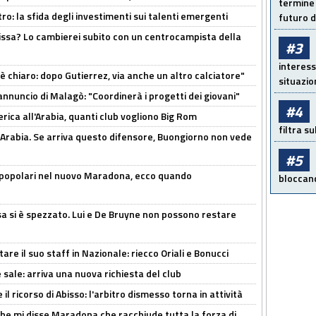
termine 
ro: la sfida degli investimenti sui talenti emergenti
futuro d
uissa? Lo cambierei subito con un centrocampista della
#3
interess
 è chiaro: dopo Gutierrez, via anche un altro calciatore"
situazio
'annuncio di Malagò: "Coordinerà i progetti dei giovani"
#4
erica all'Arabia, quanti club vogliono Big Rom
filtra s
 Arabia. Se arriva questo difensore, Buongiorno non vede
#5
 popolari nel nuovo Maradona, ecco quando
bloccand
a si è spezzato. Lui e De Bruyne non possono restare
re il suo staff in Nazionale: riecco Oriali e Bonucci
 sale: arriva una nuova richiesta del club
il ricorso di Abisso: l'arbitro dismesso torna in attività
 che mi disse Maradona che racchiude tutta la forza di