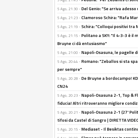
Del Genio: "Se arriva adesso 
5 Ago, 21:30 -
Clamoroso Schira: "Rafa Mari
5 Ago, 21:23 -
Schira: "Colloqui positivi tra
5 Ago, 21:19 -
Politano a SKY: "Il 4-3-3 è i
5 Ago, 21:15 -
Bruyne ci dà entusiasmo"
Napoli-Osasuna, le pagelle di
5 Ago, 21:00 -
Romano: "Zeballos si sta sp
5 Ago, 20:44 -
per sempre"
De Bruyne a bordocampo! KDB
5 Ago, 20:28 -
CN24
Napoli-Osasuna 2-1, Top & Fl
5 Ago, 20:23 -
fiducia! Altri ritroveranno migliore condi
Napoli-Osasuna 2-1 (27' Polita
5 Ago, 20:21 -
tifosi da Castel di Sangro | DIRETTA VIDE
Mediaset - Il Besiktas contin
5 Ago, 20:15 -
Elmas può tornare in azzurro: