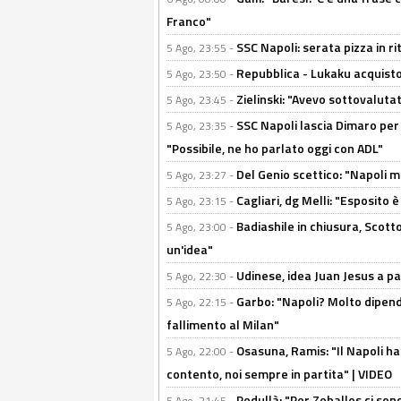
Franco"
SSC Napoli: serata pizza in ri
5 Ago, 23:55 -
Repubblica - Lukaku acquisto
5 Ago, 23:50 -
Zielinski: "Avevo sottovaluta
5 Ago, 23:45 -
SSC Napoli lascia Dimaro per 
5 Ago, 23:35 -
"Possibile, ne ho parlato oggi con ADL"
Del Genio scettico: "Napoli m
5 Ago, 23:27 -
Cagliari, dg Melli: "Esposito
5 Ago, 23:15 -
Badiashile in chiusura, Scotto
5 Ago, 23:00 -
un'idea"
Udinese, idea Juan Jesus a p
5 Ago, 22:30 -
Garbo: "Napoli? Molto dipender
5 Ago, 22:15 -
fallimento al Milan"
Osasuna, Ramis: "Il Napoli ha
5 Ago, 22:00 -
contento, noi sempre in partita" | VIDEO
Pedullà: "Per Zeballos ci son
5 Ago, 21:45 -