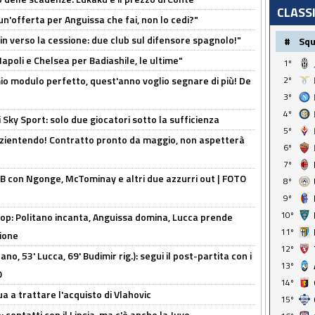
CLASS
un'offerta per Anguissa che fai, non lo cedi?"
n verso la cessione: due club sul difensore spagnolo!"
#
Sq
 Napoli e Chelsea per Badiashile, le ultime"
1º
l mio modulo perfetto, quest'anno voglio segnare di più! De
2º
3º
4º
 Sky Sport: solo due giocatori sotto la sufficienza
5º
azientendo! Contratto pronto da maggio, non aspetterà
6º
7º
 con Ngonge, McTominay e altri due azzurri out | FOTO
8º
9º
10º
op: Politano incanta, Anguissa domina, Lucca prende
11º
zione
12º
no, 53' Lucca, 69' Budimir rig.): segui il post-partita con i
13º
O
14º
ua a trattare l'acquisto di Vlahovic
15º
 contatti con il Lipsia, ma c'è anche la Juve