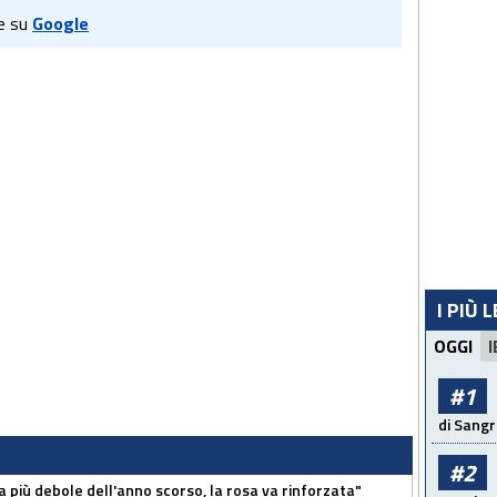
e su
Google
I PIÙ 
OGGI
I
#1
di Sangr
#2
a più debole dell'anno scorso, la rosa va rinforzata"