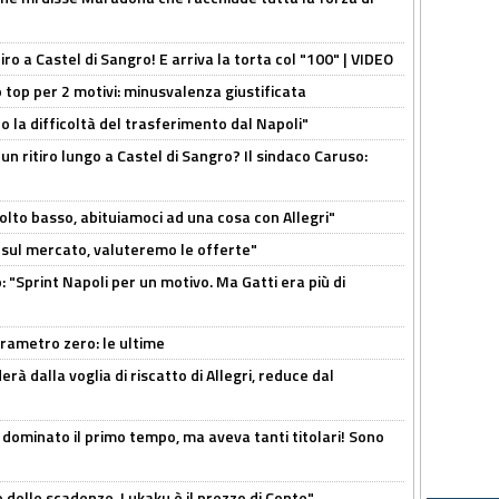
tiro a Castel di Sangro! E arriva la torta col "100" | VIDEO
 top per 2 motivi: minusvalenza giustificata
to la difficoltà del trasferimento dal Napoli"
un ritiro lungo a Castel di Sangro? Il sindaco Caruso:
olto basso, abituiamoci ad una cosa con Allegri"
 è sul mercato, valuteremo le offerte"
: "Sprint Napoli per un motivo. Ma Gatti era più di
arametro zero: le ultime
à dalla voglia di riscatto di Allegri, reduce dal
 dominato il primo tempo, ma aveva tanti titolari! Sono
o delle scadenze. Lukaku è il prezzo di Conte"