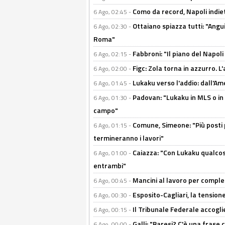
Como da record, Napoli indiet
6 Ago, 02:45 -
Ottaiano spiazza tutti: "Ang
6 Ago, 02:30 -
Roma"
Fabbroni: "Il piano del Napoli
6 Ago, 02:15 -
Figc: Zola torna in azzurro. L
6 Ago, 02:00 -
Lukaku verso l'addio: dall'Am
6 Ago, 01:45 -
Padovan: "Lukaku in MLS o in
6 Ago, 01:30 -
campo"
Comune, Simeone: "Più posti
6 Ago, 01:15 -
termineranno i lavori"
Caiazza: "Con Lukaku qualcos
6 Ago, 01:00 -
entrambi"
Mancini al lavoro per completa
6 Ago, 00:45 -
Esposito-Cagliari, la tensione
6 Ago, 00:30 -
Il Tribunale Federale accoglie 
6 Ago, 00:15 -
Galli: "Baresi? C'è una frase
6 Ago, 00:00 -