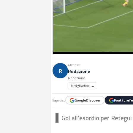
AUTORE
R
Redazione
Redazione
Tutti gli articoli →
Google
Discover
Fonti prefe
Seguici su
Gol all'esordio per Retegui