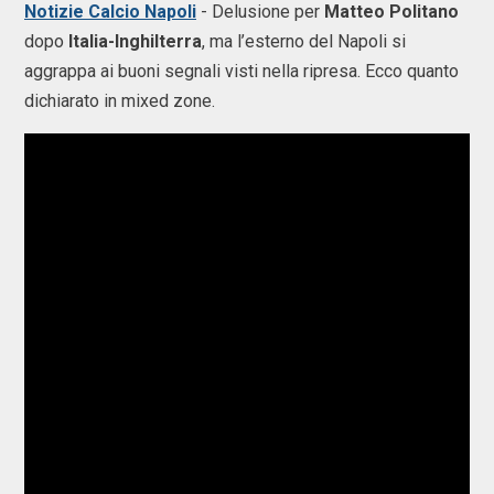
Notizie Calcio Napoli
- Delusione per
Matteo Politano
dopo
Italia-Inghilterra
, ma l’esterno del Napoli si
aggrappa ai buoni segnali visti nella ripresa. Ecco quanto
dichiarato in mixed zone.