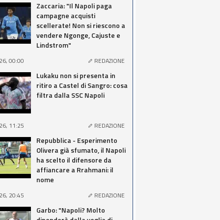
Zaccaria: "Il Napoli paga
campagne acquisti
scellerate! Non si riescono a
vendere Ngonge, Cajuste e
Lindstrom"
26, 00:00
REDAZIONE
Lukaku non si presenta in
ritiro a Castel di Sangro: cosa
filtra dalla SSC Napoli
26, 11:25
REDAZIONE
Repubblica - Esperimento
Olivera già sfumato, il Napoli
ha scelto il difensore da
affiancare a Rrahmani: il
nome
26, 20:45
REDAZIONE
Garbo: "Napoli? Molto
dipenderà dalla voglia di