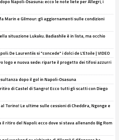
dopo Napoli-Osasuna: ecco le note liete per Allegri, i
Marin e Gilmour: gli aggiornamenti sulle condizioni
lla situazione Lukaku. Badiashile è in lista, ma occhio
apoli: De Laurentiis si "concede" i dolci de L'Etoile | VIDEO
 logo e nuova sede: riparte il progetto dei tifosi azzurri
esultanza dopo il gol in Napoli-Osasuna
ritiro di Castel di Sangro! Ecco tutti gli scatti con Diego
 al Torino! Le ultime sulle cessioni di Cheddira, Ngonge e
 il ritiro del Napoli: ecco dove si stava allenando Big Rom
 nel weekend su richiesta di Allegri! Il difensore ha