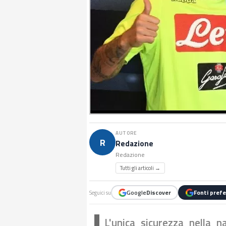
AUTORE
R
Redazione
Redazione
Tutti gli articoli →
Google
Discover
Fonti prefe
Seguici su
L'unica sicurezza nella n