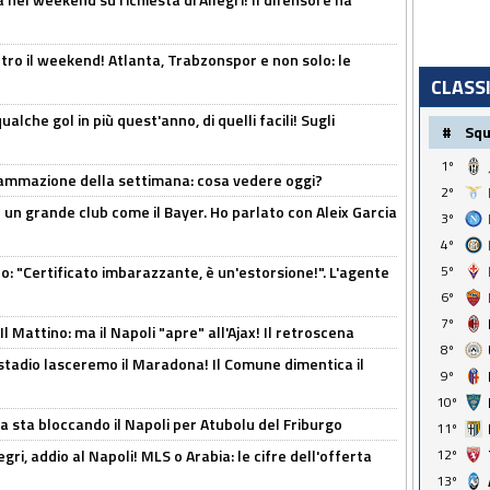
tro il weekend! Atlanta, Trabzonspor e non solo: le
CLASS
alche gol in più quest'anno, di quelli facili! Sugli
#
Sq
1º
rammazione della settimana: cosa vedere oggi?
2º
in un grande club come il Bayer. Ho parlato con Aleix Garcia
3º
4º
ito: "Certificato imbarazzante, è un'estorsione!". L'agente
5º
6º
7º
 Mattino: ma il Napoli "apre" all'Ajax! Il retroscena
8º
 stadio lasceremo il Maradona! Il Comune dimentica il
9º
10º
a sta bloccando il Napoli per Atubolu del Friburgo
11º
ri, addio al Napoli! MLS o Arabia: le cifre dell'offerta
12º
13º