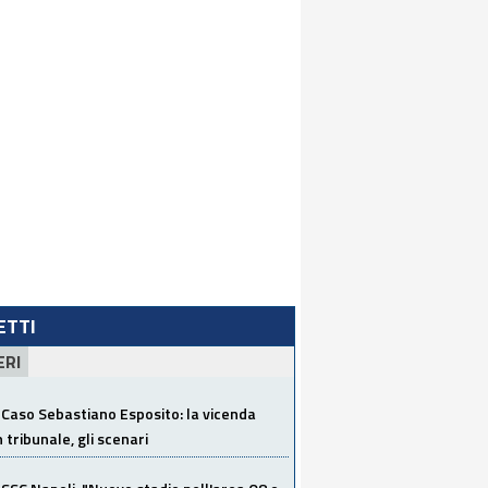
LETTI
ERI
Caso Sebastiano Esposito: la vicenda
n tribunale, gli scenari