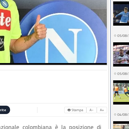
05/08/
05/08/
🖶 Stampa
A−
A+
rite
04/08/
azionale colombiana è la posizione di