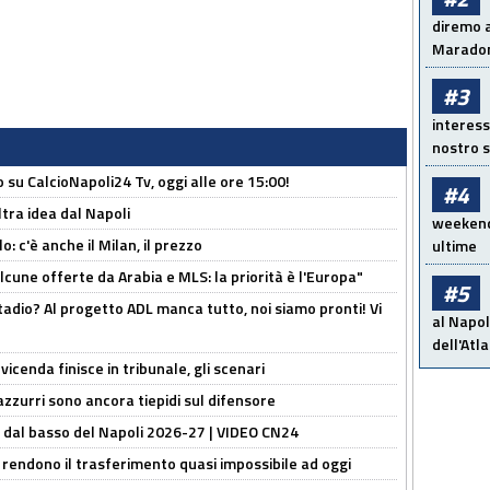
diremo a
Maradon
#3
interess
nostro s
o su CalcioNapoli24 Tv, oggi alle ore 15:00!
#4
ltra idea dal Napoli
weekend!
: c'è anche il Milan, il prezzo
ultime
alcune offerte da Arabia e MLS: la priorità è l'Europa"
#5
adio? Al progetto ADL manca tutto, noi siamo pronti! Vi
al Napol
dell'Atl
icenda finisce in tribunale, gli scenari
 azzurri sono ancora tiepidi sul difensore
a dal basso del Napoli 2026-27 | VIDEO CN24
 rendono il trasferimento quasi impossibile ad oggi