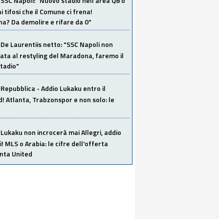
SSC Napoli: "Nuovo stadio nell'area Q8 o
i tifosi che il Comune ci frena!
a? Da demolire e rifare da 0"
De Laurentiis netto: "SSC Napoli non
ata al restyling del Maradona, faremo il
tadio"
Repubblica - Addio Lukaku entro il
 Atlanta, Trabzonspor e non solo: le
Lukaku non incrocerà mai Allegri, addio
i! MLS o Arabia: le cifre dell'offerta
anta United