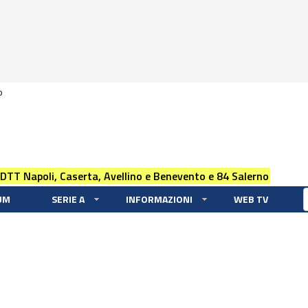
0
 DTT Napoli, Caserta, Avellino e Benevento e 84 Salerno
UM
SERIE A
INFORMAZIONI
WEB TV