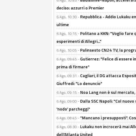
6 Ago, 10:45 -
deciso: azzurri o Premier
Repubblica - Addio Lukaku en
6 Ago, 10:30 -
ultime
Politano a KKN: "Voglio fare qu
6 Ago, 10:15 -
esperimenti di Allegri..."
Palinsesto CN24 TV, la prog
6 Ago, 10:05 -
Gutierrez: "Felice di essere 
6 Ago, 09:45 -
prima di firmare"
Cagliari, il DG attacca Espos
6 Ago, 09:31 -
Giuffredi: "Lo denuncio"
Noa Lang non è sul mercato, Il
6 Ago, 09:15 -
Dalla SSC Napoli: "Col nuovo
6 Ago, 09:00 -
'nodo' parcheggi"
"Mancano i presupposti". Cos
6 Ago, 08:45 -
Lukaku non incrocerà mai Alleg
6 Ago, 08:30 -
dell'Atlanta United