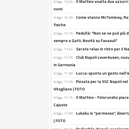
Il Mattino esalta due azzurri 
6 Ago, 12:45 -
nomi
Come stanno McTominay, Rafa 
6 Ago, 12:30 -
fisiche
Pedullà: "Non se ne può più de
6 Ago, 12:15 -
sempre a Gatti. Novità su Favasuli"
Serata relax in ritiro per il N
6 Ago, 11:45 -
Club Napoli Leverkusen, nuovo
6 Ago, 11:35 -
in Germania
Lucca: spunta un gesto nell'
6 Ago, 11:30 -
Pizzata per la SSC Napoli nel 
6 Ago, 11:25 -
Vitagliano | FOTO
Il Mattino - Folorunsho piace
6 Ago, 11:15 -
Cajuste
Lukaku in "permesso", diserta
6 Ago, 11:00 -
| FOTO
Badiashile-Napoli, accelerata