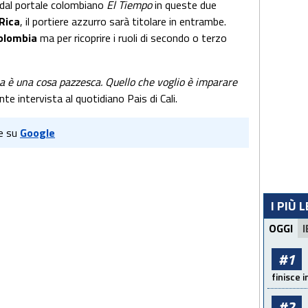
 dal portale colombiano
El Tiempo
in queste due
Rica
, il portiere azzurro sarà titolare in entrambe.
olombia
ma per ricoprire i ruoli di secondo o terzo
na è una cosa pazzesca. Quello che voglio è imparare
nte intervista al quotidiano Pais di Cali.
e su
Google
I PIÙ 
OGGI
I
#1
finisce i
#2