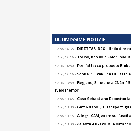
ULTIMISSIME NOTIZIE
DIRETTA VIDEO - Il filo dirett
6 Ago, 14:55 -
Torino, non solo Foloruhso: a
6 Ago, 14:45 -
Per l'attacco proposto Embolo
6 Ago, 14:30 -
Schira: "Lukaku ha rifiutato 
6 Ago, 14:15 -
Regione, Simeone a CN24: "St
6 Ago, 13:59 -
svelo i tempi"
Caso Sebastiano Esposito: la v
6 Ago, 13:45 -
Gatti-Napoli, Tuttosport: gli
6 Ago, 13:30 -
Allegri-CAM, zoom sull'uscit
6 Ago, 13:15 -
Atlanta-Lukaku: due ostacoli
6 Ago, 13:00 -