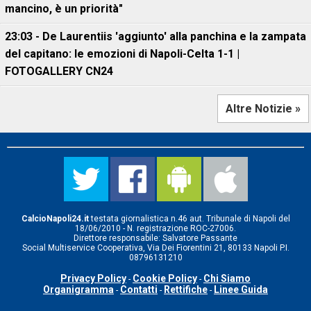
mancino, è un priorità"
23:03 - De Laurentiis 'aggiunto' alla panchina e la zampata
del capitano: le emozioni di Napoli-Celta 1-1 |
FOTOGALLERY CN24
Altre Notizie »
CalcioNapoli24.it
testata giornalistica n.46 aut. Tribunale di Napoli del
18/06/2010 - N. registrazione ROC-27006.
Direttore responsabile: Salvatore Passante
Social Multiservice Cooperativa, Via Dei Fiorentini 21, 80133 Napoli P.I.
08796131210
Privacy Policy
Cookie Policy
Chi Siamo
-
-
Organigramma
Contatti
Rettifiche
Linee Guida
-
-
-