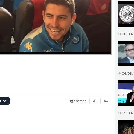
06/08/
06/08/
🖶 Stampa
A−
A+
rite
05/08/