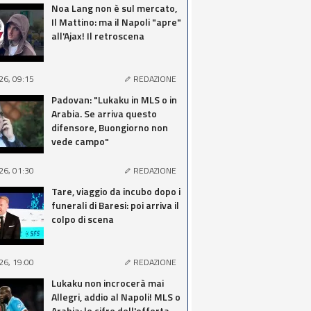
Noa Lang non è sul mercato,
Il Mattino: ma il Napoli "apre"
all'Ajax! Il retroscena
26, 09:15
REDAZIONE
Padovan: "Lukaku in MLS o in
Arabia. Se arriva questo
difensore, Buongiorno non
vede campo"
26, 01:30
REDAZIONE
Tare, viaggio da incubo dopo i
funerali di Baresi: poi arriva il
colpo di scena
26, 19:00
REDAZIONE
Lukaku non incrocerà mai
Allegri, addio al Napoli! MLS o
Arabia: le cifre dell'offerta