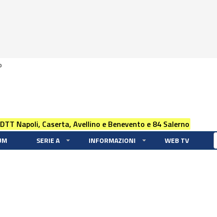
0
 DTT Napoli, Caserta, Avellino e Benevento e 84 Salerno
UM
SERIE A
INFORMAZIONI
WEB TV