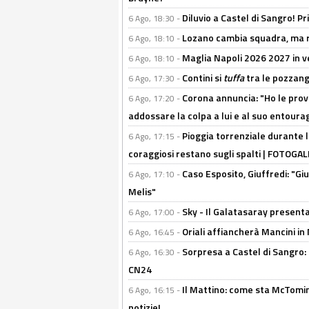
Diluvio a Castel di Sangro! P
6 Ago, 18:30 -
Lozano cambia squadra, ma re
6 Ago, 18:10 -
Maglia Napoli 2026 2027 in ve
6 Ago, 18:10 -
Contini si
tuffa
tra le pozzang
6 Ago, 17:30 -
Corona annuncia: "Ho le prove
6 Ago, 17:20 -
addossare la colpa a lui e al suo entoura
Pioggia torrenziale durante l
6 Ago, 17:15 -
coraggiosi restano sugli spalti | FOTOG
Caso Esposito, Giuffredi: "Giu
6 Ago, 17:10 -
Melis"
Sky - Il Galatasaray presenta
6 Ago, 17:00 -
Oriali affiancherà Mancini in 
6 Ago, 16:45 -
Sorpresa a Castel di Sangro:
6 Ago, 16:30 -
CN24
Il Mattino: come sta McTomi
6 Ago, 16:15 -
notizie!