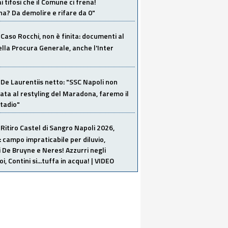
i tifosi che il Comune ci frena!
a? Da demolire e rifare da 0"
Caso Rocchi, non è finita: documenti al
ella Procura Generale, anche l'Inter
De Laurentiis netto: "SSC Napoli non
ata al restyling del Maradona, faremo il
tadio"
Ritiro Castel di Sangro Napoli 2026,
: campo impraticabile per diluvio,
i De Bruyne e Neres! Azzurri negli
i, Contini si...tuffa in acqua! | VIDEO