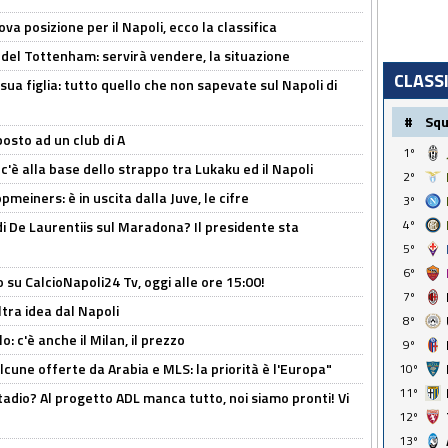
a posizione per il Napoli, ecco la classifica
 del Tottenham: servirà vendere, la situazione
CLASS
sua figlia: tutto quello che non sapevate sul Napoli di
#
Sq
osto ad un club di A
1º
 c'è alla base dello strappo tra Lukaku ed il Napoli
2º
meiners: è in uscita dalla Juve, le cifre
3º
4º
i De Laurentiis sul Maradona? Il presidente sta
5º
6º
o su CalcioNapoli24 Tv, oggi alle ore 15:00!
7º
ltra idea dal Napoli
8º
: c'è anche il Milan, il prezzo
9º
alcune offerte da Arabia e MLS: la priorità è l'Europa"
10º
11º
adio? Al progetto ADL manca tutto, noi siamo pronti! Vi
12º
13º