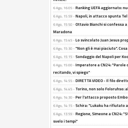
Ranking UEFA aggiornato: nuov
6 Ago, 16:05 -
Napoli, in attacco spunta Tel
6 Ago, 15:59 -
Ottavio Bianchi si confessa a 
6 Ago, 15:50 -
Maradona
Lo svincolato Juan Jesus prop
6 Ago, 15:45 -
"Non gli è mai piaciuto". Cosa
6 Ago, 15:30 -
Sondaggio del Napoli per Koop
6 Ago, 15:15 -
Imperatore a CN24: "Parole d
6 Ago, 15:00 -
recitando, vi spiego"
DIRETTA VIDEO - Il filo dirett
6 Ago, 14:55 -
Torino, non solo Foloruhso: a
6 Ago, 14:45 -
Per l'attacco proposto Embolo
6 Ago, 14:30 -
Schira: "Lukaku ha rifiutato 
6 Ago, 14:15 -
Regione, Simeone a CN24: "St
6 Ago, 13:59 -
svelo i tempi"