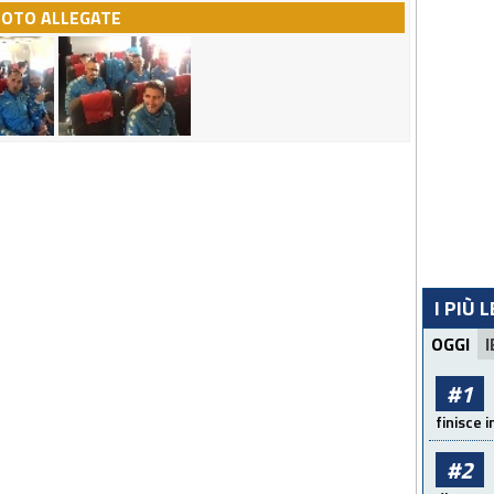
FOTO ALLEGATE
I PIÙ 
OGGI
I
#1
finisce i
#2