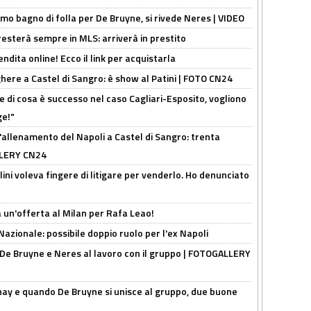
rimo bagno di folla per De Bruyne, si rivede Neres | VIDEO
sterà sempre in MLS: arriverà in prestito
ndita online! Ecco il link per acquistarla
here a Castel di Sangro: è show al Patini | FOTO CN24
 di cosa è successo nel caso Cagliari-Esposito, vogliono
ge!"
'allenamento del Napoli a Castel di Sangro: trenta
ALLERY CN24
lini voleva fingere di litigare per venderlo. Ho denunciato
 un'offerta al Milan per Rafa Leao!
Nazionale: possibile doppio ruolo per l'ex Napoli
 De Bruyne e Neres al lavoro con il gruppo | FOTOGALLERY
nay e quando De Bruyne si unisce al gruppo, due buone