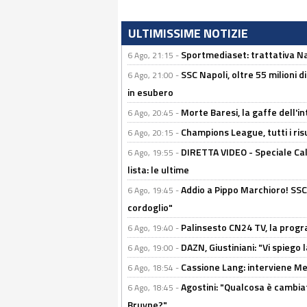
ULTIMISSIME NOTIZIE
Sportmediaset: trattativa Nap
6 Ago, 21:15 -
SSC Napoli, oltre 55 milioni d
6 Ago, 21:00 -
in esubero
Morte Baresi, la gaffe dell'i
6 Ago, 20:45 -
Champions League, tutti i ris
6 Ago, 20:15 -
DIRETTA VIDEO - Speciale Cal
6 Ago, 19:55 -
lista: le ultime
Addio a Pippo Marchioro! SSC N
6 Ago, 19:45 -
cordoglio"
Palinsesto CN24 TV, la prog
6 Ago, 19:40 -
DAZN, Giustiniani: "Vi spiego 
6 Ago, 19:00 -
Cassione Lang: interviene Me
6 Ago, 18:54 -
Agostini: "Qualcosa è cambiat
6 Ago, 18:45 -
Bruyne?"