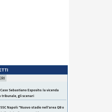
LETTI
ERI
Caso Sebastiano Esposito: la vicenda
n tribunale, gli scenari
SSC Napoli: "Nuovo stadio nell'area Q8 o