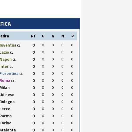
IFICA
uadra
PT
G
V
N
P
Juventus
0
0
0
0
0
CL
Lazio
0
0
0
0
0
CL
Napoli
0
0
0
0
0
CL
Inter
0
0
0
0
0
CL
Fiorentina
0
0
0
0
0
EL
Roma
0
0
0
0
0
ECL
Milan
0
0
0
0
0
Udinese
0
0
0
0
0
Bologna
0
0
0
0
0
Lecce
0
0
0
0
0
Parma
0
0
0
0
0
Torino
0
0
0
0
0
Atalanta
0
0
0
0
0