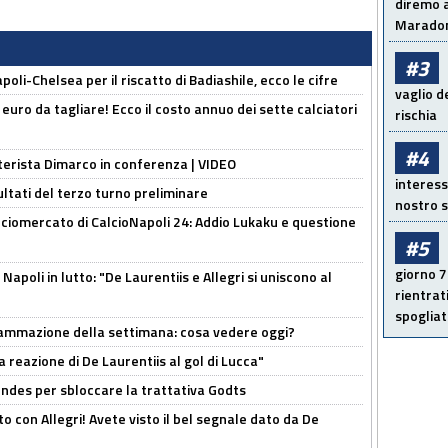
diremo a
Maradon
#3
oli-Chelsea per il riscatto di Badiashile, ecco le cifre
vaglio d
i euro da tagliare! Ecco il costo annuo dei sette calciatori
rischia
#4
nterista Dimarco in conferenza | VIDEO
interess
ultati del terzo turno preliminare
nostro s
ciomercato di CalcioNapoli 24: Addio Lukaku e questione
#5
giorno 7
apoli in lutto: "De Laurentiis e Allegri si uniscono al
rientrat
spogliato
rammazione della settimana: cosa vedere oggi?
la reazione di De Laurentiis al gol di Lucca"
ndes per sbloccare la trattativa Godts
o con Allegri! Avete visto il bel segnale dato da De