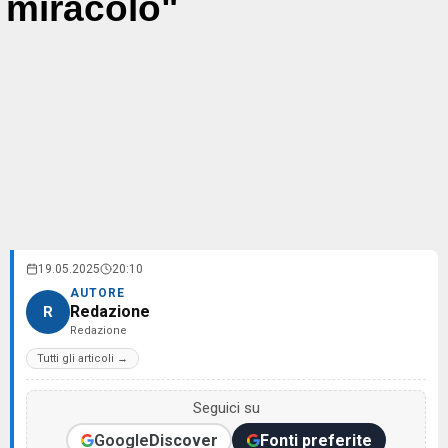
miracolo"
19.05.2025
20:10
AUTORE
Redazione
R
Redazione
Tutti gli articoli →
Seguici su
Google
Discover
Fonti preferite