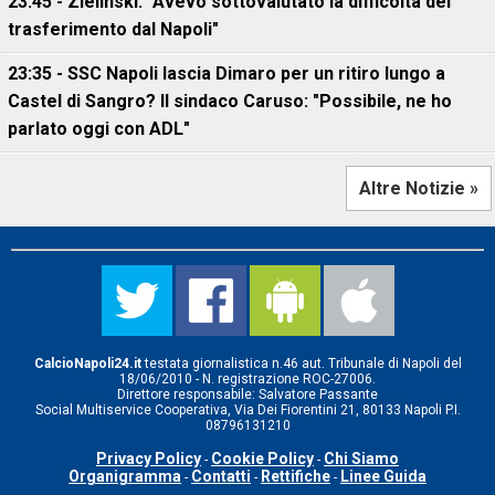
23:45 - Zielinski: "Avevo sottovalutato la difficoltà del
trasferimento dal Napoli"
23:35 - SSC Napoli lascia Dimaro per un ritiro lungo a
Castel di Sangro? Il sindaco Caruso: "Possibile, ne ho
parlato oggi con ADL"
Altre Notizie »
CalcioNapoli24.it
testata giornalistica n.46 aut. Tribunale di Napoli del
18/06/2010 - N. registrazione ROC-27006.
Direttore responsabile: Salvatore Passante
Social Multiservice Cooperativa, Via Dei Fiorentini 21, 80133 Napoli P.I.
08796131210
Privacy Policy
Cookie Policy
Chi Siamo
-
-
Organigramma
Contatti
Rettifiche
Linee Guida
-
-
-