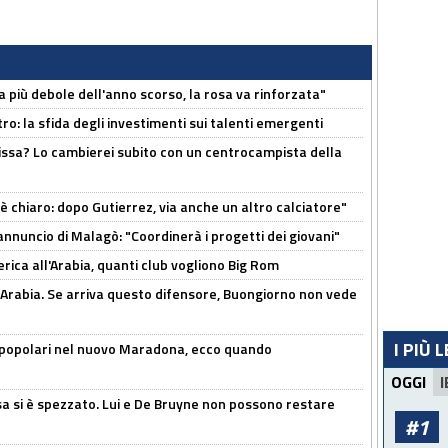
a più debole dell'anno scorso, la rosa va rinforzata"
ro: la sfida degli investimenti sui talenti emergenti
uissa? Lo cambierei subito con un centrocampista della
 è chiaro: dopo Gutierrez, via anche un altro calciatore"
'annuncio di Malagò: "Coordinerà i progetti dei giovani"
erica all'Arabia, quanti club vogliono Big Rom
 Arabia. Se arriva questo difensore, Buongiorno non vede
I PIÙ 
 popolari nel nuovo Maradona, ecco quando
OGGI
I
a si è spezzato. Lui e De Bruyne non possono restare
#1