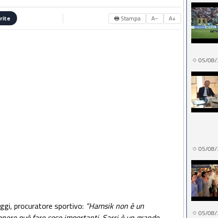
🖶 Stampa
A−
A+
rite
05/08/
05/08/
eggi, procuratore sportivo:
“Hamsik non è un
05/08/
enere può fare cose importanti. Sarri è un grande