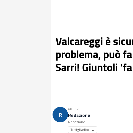
Valcareggi è sic
problema, può fa
Sarri! Giuntoli 'f
AUTORE
R
Redazione
Redazione
Tutti gli articoli →