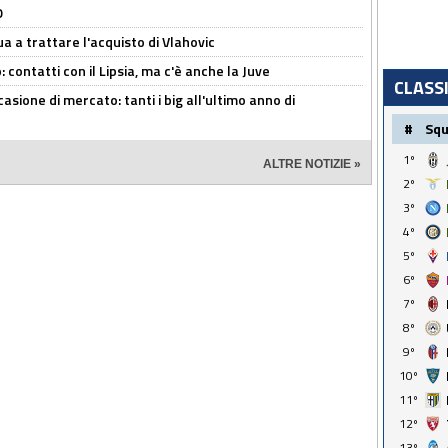
O
ua a trattare l'acquisto di Vlahovic
 contatti con il Lipsia, ma c'è anche la Juve
CLASS
asione di mercato: tanti i big all'ultimo anno di
#
Sq
1º
ALTRE NOTIZIE »
2º
3º
4º
5º
6º
7º
8º
9º
10º
11º
12º
13º