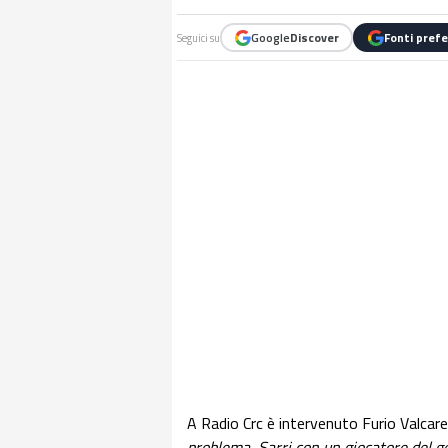
Google
Discover
Fonti prefe
Seguici su
A Radio Crc è intervenuto Furio Valcar
problema, Sarri con un giocatore del g