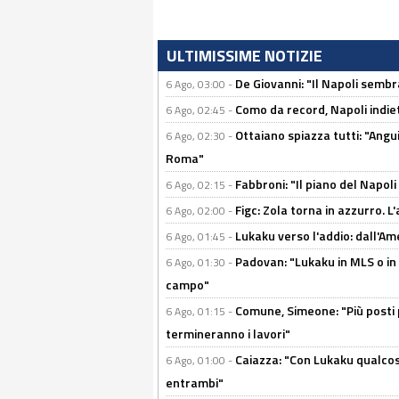
ULTIMISSIME NOTIZIE
De Giovanni: "Il Napoli sembr
6 Ago, 03:00 -
Como da record, Napoli indiet
6 Ago, 02:45 -
Ottaiano spiazza tutti: "Ang
6 Ago, 02:30 -
Roma"
Fabbroni: "Il piano del Napoli
6 Ago, 02:15 -
Figc: Zola torna in azzurro. L
6 Ago, 02:00 -
Lukaku verso l'addio: dall'Am
6 Ago, 01:45 -
Padovan: "Lukaku in MLS o in
6 Ago, 01:30 -
campo"
Comune, Simeone: "Più posti
6 Ago, 01:15 -
termineranno i lavori"
Caiazza: "Con Lukaku qualcos
6 Ago, 01:00 -
entrambi"