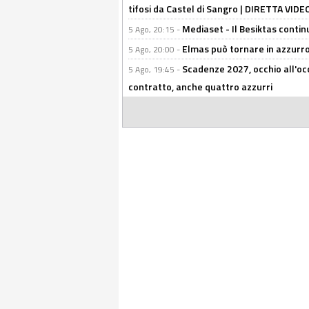
tifosi da Castel di Sangro | DIRETTA VIDE
Mediaset - Il Besiktas contin
5 Ago, 20:15 -
Elmas può tornare in azzurro:
5 Ago, 20:00 -
Scadenze 2027, occhio all'occ
5 Ago, 19:45 -
contratto, anche quattro azzurri