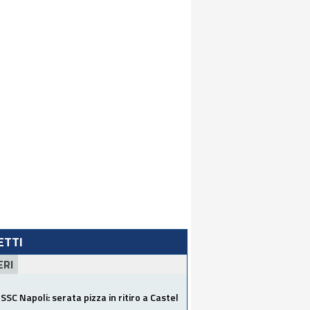
LETTI
ERI
SSC Napoli: serata pizza in ritiro a Castel