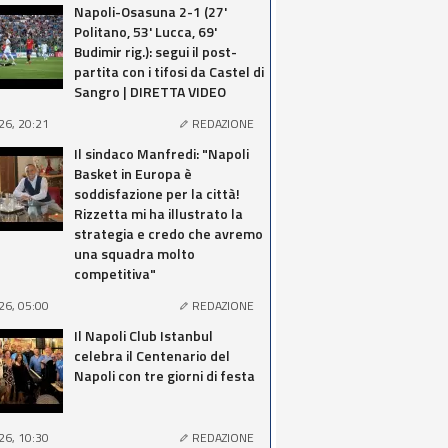
Napoli-Osasuna 2-1 (27'
Politano, 53' Lucca, 69'
Budimir rig.): segui il post-
partita con i tifosi da Castel di
Sangro | DIRETTA VIDEO
26, 20:21
REDAZIONE
Il sindaco Manfredi: "Napoli
Basket in Europa è
soddisfazione per la città!
Rizzetta mi ha illustrato la
strategia e credo che avremo
una squadra molto
competitiva"
26, 05:00
REDAZIONE
Il Napoli Club Istanbul
celebra il Centenario del
Napoli con tre giorni di festa
26, 10:30
REDAZIONE