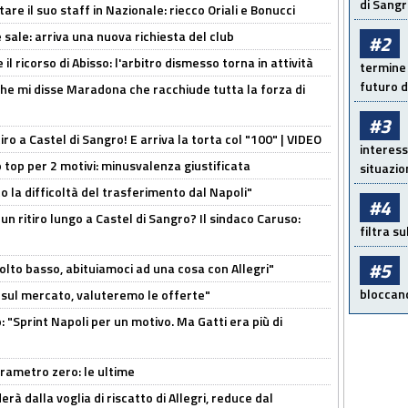
di Sangr
re il suo staff in Nazionale: riecco Oriali e Bonucci
 sale: arriva una nuova richiesta del club
#2
il ricorso di Abisso: l'arbitro dismesso torna in attività
termine 
futuro d
 che mi disse Maradona che racchiude tutta la forza di
#3
tiro a Castel di Sangro! E arriva la torta col "100" | VIDEO
interess
 top per 2 motivi: minusvalenza giustificata
situazio
to la difficoltà del trasferimento dal Napoli"
#4
un ritiro lungo a Castel di Sangro? Il sindaco Caruso:
filtra s
#5
olto basso, abituiamoci ad una cosa con Allegri"
bloccand
 è sul mercato, valuteremo le offerte"
: "Sprint Napoli per un motivo. Ma Gatti era più di
arametro zero: le ultime
à dalla voglia di riscatto di Allegri, reduce dal