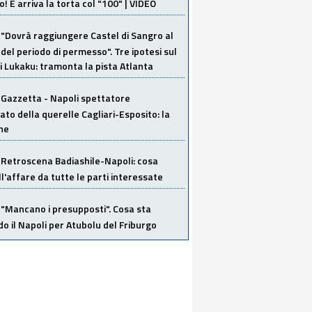
o! E arriva la torta col "100" | VIDEO
"Dovrà raggiungere Castel di Sangro al
del periodo di permesso". Tre ipotesi sul
i Lukaku: tramonta la pista Atlanta
Gazzetta - Napoli spettatore
ato della querelle Cagliari-Esposito: la
ne
Retroscena Badiashile-Napoli: cosa
ull'affare da tutte le parti interessate
"Mancano i presupposti". Cosa sta
o il Napoli per Atubolu del Friburgo