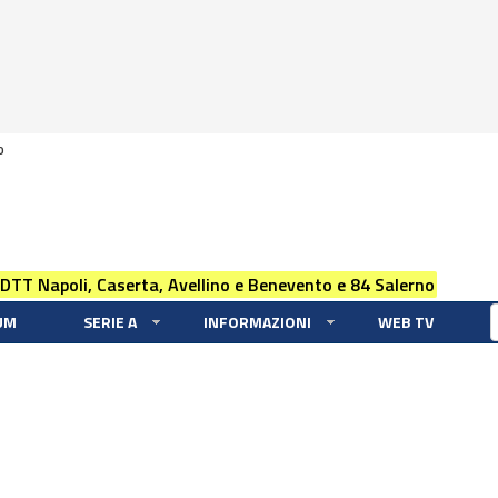
0
 DTT Napoli, Caserta, Avellino e Benevento e 84 Salerno
UM
SERIE A
INFORMAZIONI
WEB TV