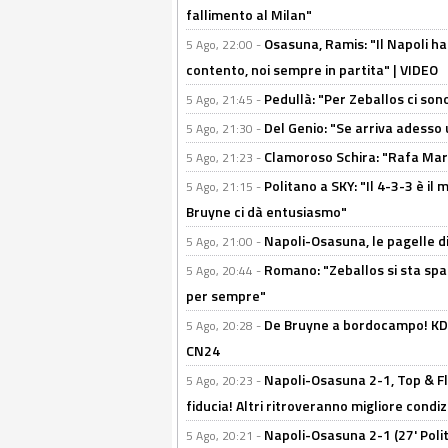
fallimento al Milan"
Osasuna, Ramis: "Il Napoli ha
5 Ago, 22:00 -
contento, noi sempre in partita" | VIDEO
Pedullà: "Per Zeballos ci son
5 Ago, 21:45 -
Del Genio: "Se arriva adesso 
5 Ago, 21:30 -
Clamoroso Schira: "Rafa Mari
5 Ago, 21:23 -
Politano a SKY: "Il 4-3-3 è i
5 Ago, 21:15 -
Bruyne ci dà entusiasmo"
Napoli-Osasuna, le pagelle di
5 Ago, 21:00 -
Romano: "Zeballos si sta sp
5 Ago, 20:44 -
per sempre"
De Bruyne a bordocampo! KDB
5 Ago, 20:28 -
CN24
Napoli-Osasuna 2-1, Top & Fl
5 Ago, 20:23 -
fiducia! Altri ritroveranno migliore condi
Napoli-Osasuna 2-1 (27' Polita
5 Ago, 20:21 -