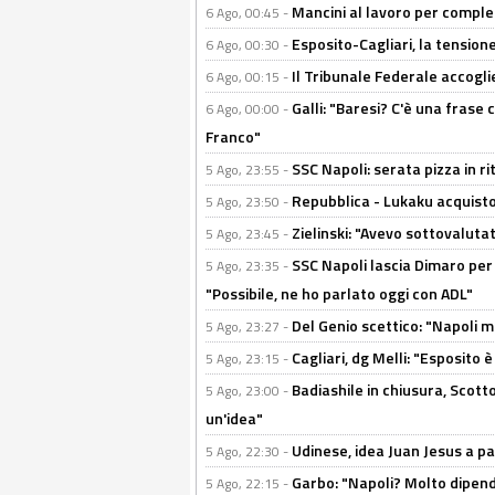
Mancini al lavoro per completa
6 Ago, 00:45 -
Esposito-Cagliari, la tensione
6 Ago, 00:30 -
Il Tribunale Federale accoglie 
6 Ago, 00:15 -
Galli: "Baresi? C'è una frase
6 Ago, 00:00 -
Franco"
SSC Napoli: serata pizza in ri
5 Ago, 23:55 -
Repubblica - Lukaku acquisto
5 Ago, 23:50 -
Zielinski: "Avevo sottovaluta
5 Ago, 23:45 -
SSC Napoli lascia Dimaro per 
5 Ago, 23:35 -
"Possibile, ne ho parlato oggi con ADL"
Del Genio scettico: "Napoli m
5 Ago, 23:27 -
Cagliari, dg Melli: "Esposito
5 Ago, 23:15 -
Badiashile in chiusura, Scotto
5 Ago, 23:00 -
un'idea"
Udinese, idea Juan Jesus a p
5 Ago, 22:30 -
Garbo: "Napoli? Molto dipender
5 Ago, 22:15 -