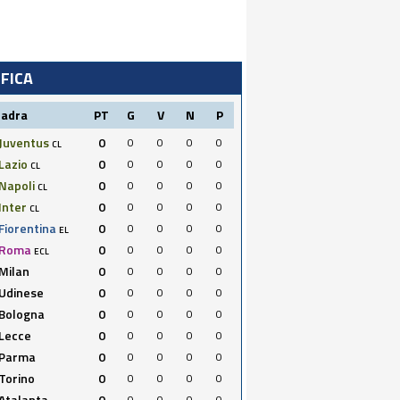
IFICA
uadra
PT
G
V
N
P
Juventus
0
0
0
0
0
CL
Lazio
0
0
0
0
0
CL
Napoli
0
0
0
0
0
CL
Inter
0
0
0
0
0
CL
Fiorentina
0
0
0
0
0
EL
Roma
0
0
0
0
0
ECL
Milan
0
0
0
0
0
Udinese
0
0
0
0
0
Bologna
0
0
0
0
0
Lecce
0
0
0
0
0
Parma
0
0
0
0
0
Torino
0
0
0
0
0
Atalanta
0
0
0
0
0