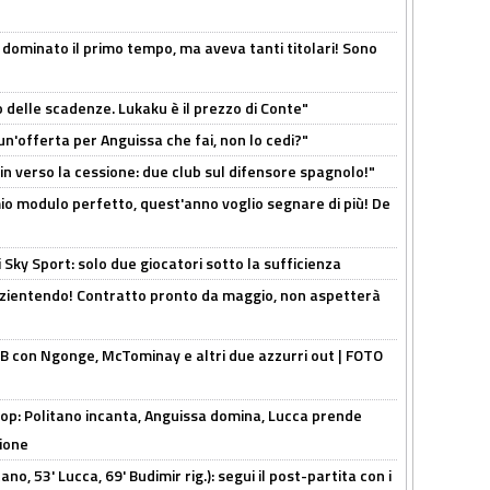
 dominato il primo tempo, ma aveva tanti titolari! Sono
o delle scadenze. Lukaku è il prezzo di Conte"
un'offerta per Anguissa che fai, non lo cedi?"
n verso la cessione: due club sul difensore spagnolo!"
l mio modulo perfetto, quest'anno voglio segnare di più! De
 Sky Sport: solo due giocatori sotto la sufficienza
azientendo! Contratto pronto da maggio, non aspetterà
 con Ngonge, McTominay e altri due azzurri out | FOTO
op: Politano incanta, Anguissa domina, Lucca prende
zione
no, 53' Lucca, 69' Budimir rig.): segui il post-partita con i