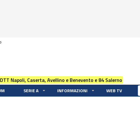
0
 DTT Napoli, Caserta, Avellino e Benevento e 84 Salerno
UM
SERIE A
INFORMAZIONI
WEB TV