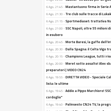
Mastantuono firma in Serie A, 
6 Ago, 21:45 -
Tre club sulle tracce di Luka
6 Ago, 21:30 -
Sportmediaset: trattativa Nap
6 Ago, 21:15 -
SSC Napoli, oltre 55 milioni d
6 Ago, 21:00 -
in esubero
Morte Baresi, la gaffe dell'i
6 Ago, 20:45 -
Dalla Spagna: il Celta Vigo tr
6 Ago, 20:30 -
Champions League, tutti i ris
6 Ago, 20:15 -
Meret sotto assalto! Alex sba
6 Ago, 20:00 -
preparatori | VIDEO CN24
DIRETTA VIDEO - Speciale Cal
6 Ago, 19:55 -
lista: le ultime
Addio a Pippo Marchioro! SSC N
6 Ago, 19:45 -
cordoglio"
Palinsesto CN24 TV, la prog
6 Ago, 19:40 -