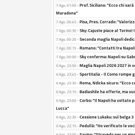
Prof. Siciliano: "Ecco chi sarà
7 Ago, 01:00 -
Maradona"
Pisa, Pres. Corrado: "Valoriz
7 Ago, 00:45 -
Sky: Cajuste piace al Torino!
7 Ago, 00:30 -
Seconda maglia Napoli dedica
7 Ago, 00:20 -
Romano: "Contatti tra Napoli 
7 Ago, 00:15 -
Sky conferma: Napoli su Gabr
7 Ago, 00:00 -
Maglia Napoli 2026 2027 in ve
6 Ago, 23:50 -
Sportitalia - Il Como rompe g
6 Ago, 23:45 -
Roma, Ndicka sicuro: "Ecco c
6 Ago, 23:30 -
Badiashile ha offerte, ma vu
6 Ago, 23:15 -
Corbo: "Il Napoli ha voltato 
6 Ago, 23:00 -
Lucca"
Cessione Lukaku: sul belga 3 
6 Ago, 22:30 -
Pedullà: "Ho verificato le vo
6 Ago, 22:15 -
Savino: "Stravedo per un gio
6 Ago, 22:00 -