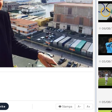
06/08/
05/08/
05/08/
🖶 Stampa
A−
A+
rite