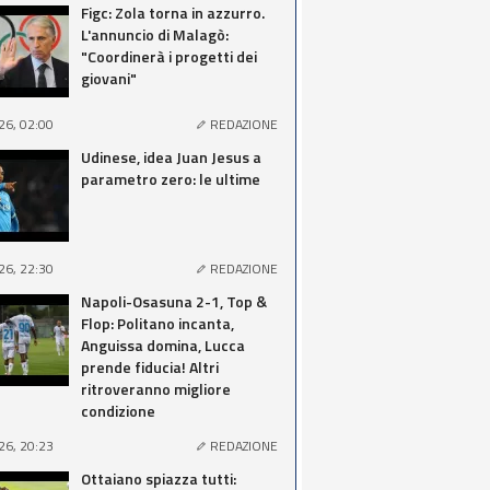
Figc: Zola torna in azzurro.
L'annuncio di Malagò:
"Coordinerà i progetti dei
giovani"
26, 02:00
REDAZIONE
Udinese, idea Juan Jesus a
parametro zero: le ultime
26, 22:30
REDAZIONE
Napoli-Osasuna 2-1, Top &
Flop: Politano incanta,
Anguissa domina, Lucca
prende fiducia! Altri
ritroveranno migliore
condizione
26, 20:23
REDAZIONE
Ottaiano spiazza tutti: