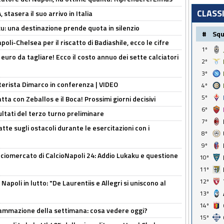
CLASS
stasera il suo arrivo in Italia
ku: una destinazione prende quota in silenzio
#
Sq
oli-Chelsea per il riscatto di Badiashile, ecco le cifre
1º
i euro da tagliare! Ecco il costo annuo dei sette calciatori
2º
3º
nterista Dimarco in conferenza | VIDEO
4º
5º
atta con Zeballos e il Boca! Prossimi giorni decisivi
6º
ultati del terzo turno preliminare
7º
tte sugli ostacoli durante le esercitazioni con i
8º
9º
ciomercato di CalcioNapoli 24: Addio Lukaku e questione
10º
11º
12º
apoli in lutto: "De Laurentiis e Allegri si uniscono al
13º
14º
rammazione della settimana: cosa vedere oggi?
15º