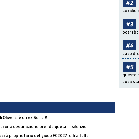
#2
Lukaku p
#3
potrebbe
#4
caso di
#5
questo p
cosa sta
i Olivera, è un ex Serie A
ku: una destinazione prende quota in silenzio
sarà proprietario del gioco FC2027, cifra folle