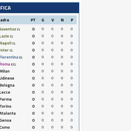
IFICA
uadra
PT
G
V
N
P
Juventus
0
0
0
0
0
CL
Lazio
0
0
0
0
0
CL
Napoli
0
0
0
0
0
CL
Inter
0
0
0
0
0
CL
Fiorentina
0
0
0
0
0
EL
Roma
0
0
0
0
0
ECL
Milan
0
0
0
0
0
Udinese
0
0
0
0
0
Bologna
0
0
0
0
0
Lecce
0
0
0
0
0
Parma
0
0
0
0
0
Torino
0
0
0
0
0
Atalanta
0
0
0
0
0
Genoa
0
0
0
0
0
Como
0
0
0
0
0