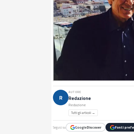
AUTORE
R
Redazione
Redazione
Tutti gli articoli →
Google
Discover
Fonti prefe
Seguici su