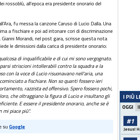
ei rossoblù, all'epoca era presidente onorario del
ll'Ara, fu messa la canzone Caruso di Lucio Dalla. Una
ima a fischiare e poi ad intonare cori di discriminazione
i. Gianni Morandi, nel post gara, scrisse questa nota
iede le dimissioni dalla carica di presidente onorario:
qualcosa di inqualificabile e di cui mi sono vergognato.
arsi striscioni intollerabili contro la squadra e la
uso con la voce di Lucio risuonavano nell'aria, una
 cominciato a fischiare. Non so quanti fossero ieri
mportamento, razzista ed offensivo. Spero fossero pochi,
ro, che oltraggiano la figura di Lucio e insultano gli
I PIÙ 
iciente. E essere il presidente onorario, anche se è
OGGI
I
n mi piace più".
#1
e su
Google
Jesus! H