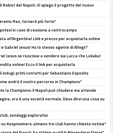
 il Rabiot del Napoli. Vi spiego il progetto del nuovo
zeremo Rao, tornerà più forte"
 Ipotesi in caso di cessione a centrocampo
ta all'Argentina! Link e prezzo per acquistarla online
e Gabriel Jesus! Ha lo stesso agente di Allegri"
iel Jesus se riuscisse a vendere sia Lucca che Lukaku!
ndita online! Ecco il link per acquistarla
li indugi: primi contatti per Sebastiano Esposito
ome andrà il nostro percorso in Champions"
ole la Champions: il Napoli può chiudere ma attende
pagina, ora è una società normale. Devo dirvi una cosa su
club, sondaggi esplorativi
ci su Koopmeiners: almeno tre club hanno chiesto notizie"
catore del Napoli, ha ottime qualità! Riprenderei Elmas"