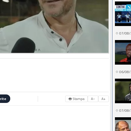
07/08/
06/08/
🖶 Stampa
A−
A+
rite
07/08/