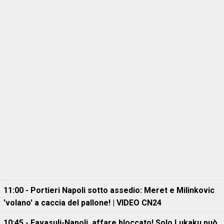
11:00 - Portieri Napoli sotto assedio: Meret e Milinkovic
'volano' a caccia del pallone! | VIDEO CN24
10:45 - Favasuli-Napoli, affare bloccato! Solo Lukaku può