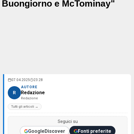
Buongiorno e McTominay"
07.04.2025
23:28
AUTORE
Redazione
R
Redazione
Tutti gli articoli →
Seguici su
Google
Discover
Fonti preferite