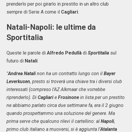
prenderlo per poi girarlo in prestito in un altro club
sempre di Serie A come il
Cagliari
.
Natali-Napoli: le ultime da
Sportitalia
Queste le parole di
Alfredo Pedullà
di
Sportitalia
sul
futuro di
Natali
:
"
Andrea Natali
non ha un contratto lungo con il
Bayer
Leverkusen
, presto si troverà una chiave tra i diversi club
interessati (compreso l’AZ Alkmaar che vorrebbe
riprenderlo). Di
Cagliari
e
Frosinone
in lista per un prestito
ne abbiamo parlato circa due settimane fa, era il 2 giugno
quando prospettammo una soluzione del genere. Ma
prima serve che qualcuno rilevi il cartellino: al
Napoli
,
primo club italiano a muoversi, si è aggiunta l’
Atalanta