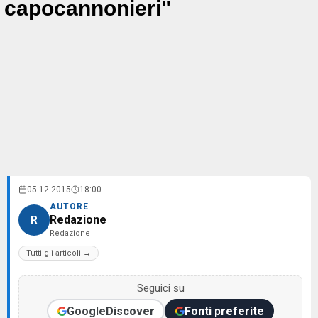
capocannonieri"
05.12.2015
18:00
AUTORE
Redazione
R
Redazione
Tutti gli articoli →
Seguici su
Google
Discover
Fonti preferite