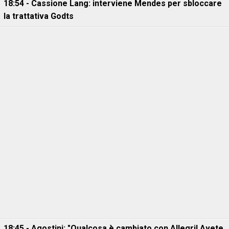
18:54 - Cassione Lang: interviene Mendes per sbloccare
la trattativa Godts
18:45 - Agostini: "Qualcosa è cambiato con Allegri! Avete