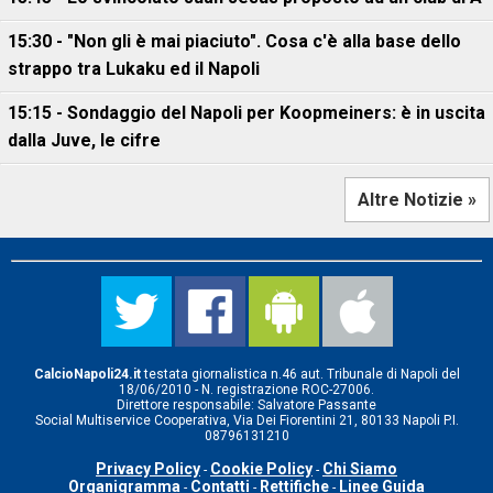
15:30 - "Non gli è mai piaciuto". Cosa c'è alla base dello
strappo tra Lukaku ed il Napoli
15:15 - Sondaggio del Napoli per Koopmeiners: è in uscita
dalla Juve, le cifre
Altre Notizie »
CalcioNapoli24.it
testata giornalistica n.46 aut. Tribunale di Napoli del
18/06/2010 - N. registrazione ROC-27006.
Direttore responsabile: Salvatore Passante
Social Multiservice Cooperativa, Via Dei Fiorentini 21, 80133 Napoli P.I.
08796131210
Privacy Policy
Cookie Policy
Chi Siamo
-
-
Organigramma
Contatti
Rettifiche
Linee Guida
-
-
-