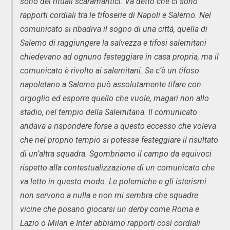
sono dei rituali scaramantici. Va detto che ci sono
rapporti cordiali tra le tifoserie di Napoli e Salerno. Nel
comunicato si ribadiva il sogno di una città, quella di
Salerno di raggiungere la salvezza e tifosi salernitani
chiedevano ad ognuno festeggiare in casa propria, ma il
comunicato è rivolto ai salernitani. Se c‘è un tifoso
napoletano a Salerno può assolutamente tifare con
orgoglio ed esporre quello che vuole, magari non allo
stadio, nel tempio della Salernitana. Il comunicato
andava a rispondere forse a questo eccesso che voleva
che nel proprio tempio si potesse festeggiare il risultato
di un’altra squadra. Sgombriamo il campo da equivoci
rispetto alla contestualizzazione di un comunicato che
va letto in questo modo. Le polemiche e gli isterismi
non servono a nulla e non mi sembra che squadre
vicine che posano giocarsi un derby come Roma e
Lazio o Milan e Inter abbiamo rapporti così cordiali