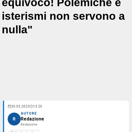
equivoco! Polemiche e
isterismi non servono a
nulla"
30.03.2023
13:20
AUTORE
Redazione
R
Redazione