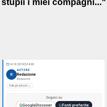
stupii i miei compagni..."
14.10.2015
14:00
AUTORE
Redazione
R
Redazione
Tutti gli articoli →
Seguici su
Google
Discover
Fonti preferite