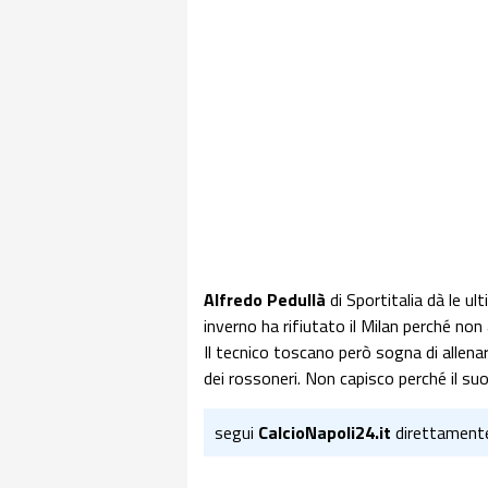
Alfredo Pedullà
di Sportitalia dà le ul
inverno ha rifiutato il Milan perché no
Il tecnico toscano però sogna di allena
dei rossoneri. Non capisco perché il su
segui
CalcioNapoli24.it
direttament