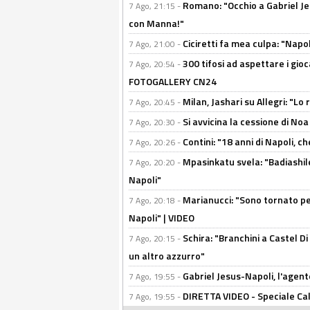
Romano: "Occhio a Gabriel Jes
7 Ago, 21:15 -
con Manna!"
Ciciretti fa mea culpa: "Napo
7 Ago, 21:00 -
300 tifosi ad aspettare i gioc
7 Ago, 20:54 -
FOTOGALLERY CN24
Milan, Jashari su Allegri: "L
7 Ago, 20:45 -
Si avvicina la cessione di Noa
7 Ago, 20:30 -
Contini: "18 anni di Napoli, c
7 Ago, 20:26 -
Mpasinkatu svela: "Badiashil
7 Ago, 20:20 -
Napoli"
Marianucci: "Sono tornato per
7 Ago, 20:18 -
Napoli" | VIDEO
Schira: "Branchini a Castel Di
7 Ago, 20:15 -
un altro azzurro"
Gabriel Jesus-Napoli, l'agente:
7 Ago, 19:55 -
DIRETTA VIDEO - Speciale Cal
7 Ago, 19:55 -