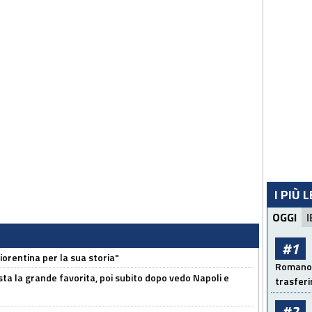
I PIÙ 
OGGI
I
#1
orentina per la sua storia"
Romano: 
sta la grande favorita, poi subito dopo vedo Napoli e
trasfer
#2