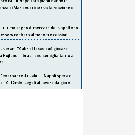
Schira: "Il Napoli sta pianificando la
za di Marianucci: arriva la reazione di
L'ultimo sogno di mercato del Napoli non
ile: servirebbero almeno tre cessioni
Liverani: "Gabriel Jesus può giocare
a Hojlund. Il brasiliano somiglia tanto a
ne"
Fenerbahce-Lukaku, ll Napoli spera di
e 10-12mln! Legali al lavoro da giorni