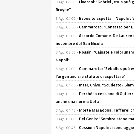
Liverani: "Gabriel Jesus può g
8 Ago, 04:30 -
Bruyne"
Esposito aspetta il Napoli: c
8 Ago, 04:00 -
Cammaroto: "Contatto per Elm
8 Ago, 03:30 -
Accordo Comune-De Laurentiis
8 Ago, 03:00 -
novembre del San Nicola
Rossin: "Cajuste e Folorunsh
8 Ago, 02:30 -
Napoli"
Cammaroto: "Zeballos può esse
8 Ago, 02:00 -
l’argentino si è stufato di aspettare"
Inter, Chivu: "Scudetto? Siam
8 Ago, 01:45 -
Perché la cessione di Gutierre
8 Ago, 01:30 -
anche una norma Uefa
Morte Maradona, Taffarel cho
8 Ago, 01:15 -
Del Genio: "Sembra stano ma è 
8 Ago, 01:00 -
Cessioni Napoli: ci sono agg
8 Ago, 00:45 -