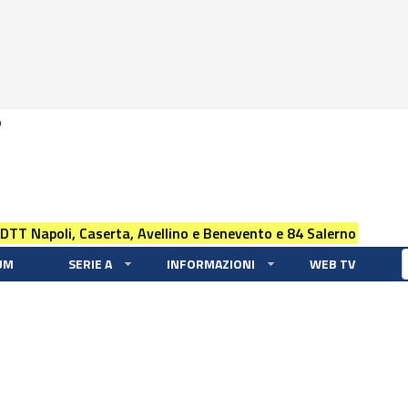
0
 DTT Napoli, Caserta, Avellino e Benevento e 84 Salerno
UM
SERIE A
INFORMAZIONI
WEB TV