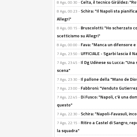
Celta, il tecnico Giráldez: "
8 Ago, 00:30 -
Schira: "Il Napoli sta pianifi
8 Ago, 00:23 -
Allegri"
Bruscolotti: "Ho scherzato co
8 Ago, 00:15 -
scetticismo su Allegri"
Fava: "Manca un difensore e u
8 Ago, 00:00 -
UFFICIALE - Sgarbi lascia il 
7 Ago, 23:50 -
Il Dg Udinese su Lucca: "Una 
7 Ago, 23:45 -
scena"
Il pallone della "Mano de Dio
7 Ago, 23:30 -
Fabbroni: "Venduto Gutierrez
7 Ago, 23:00 -
Di Fusco: "Napoli, c'è una d
7 Ago, 22:45 -
questo"
Schira: "Napoli-Favasuli, in
7 Ago, 22:30 -
Ritiro a Castel di Sangro, re
7 Ago, 22:15 -
la squadra"