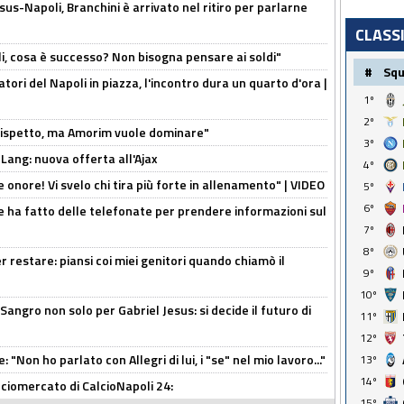
us-Napoli, Branchini è arrivato nel ritiro per parlarne
CLASS
li, cosa è successo? Non bisogna pensare ai soldi"
#
Sq
atori del Napoli in piazza, l'incontro dura un quarto d'ora |
1º
2º
o rispetto, ma Amorim vuole dominare"
3º
 Lang: nuova offerta all'Ajax
4º
he onore! Vi svelo chi tira più forte in allenamento" | VIDEO
5º
6º
e ha fatto delle telefonate per prendere informazioni sul
7º
8º
 restare: piansi coi miei genitori quando chiamò il
9º
10º
 Sangro non solo per Gabriel Jesus: si decide il futuro di
11º
12º
 "Non ho parlato con Allegri di lui, i "se" nel mio lavoro..."
13º
14º
ciomercato di CalcioNapoli 24:
15º