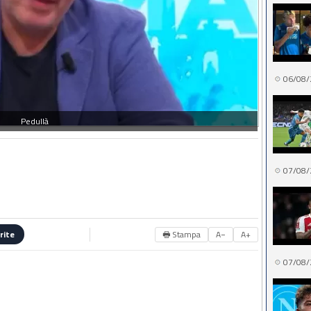
06/08/
Pedullà
07/08/
🖶 Stampa
A−
A+
rite
07/08/