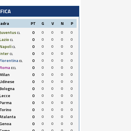
IFICA
uadra
PT
G
V
N
P
Juventus
0
0
0
0
0
CL
Lazio
0
0
0
0
0
CL
Napoli
0
0
0
0
0
CL
Inter
0
0
0
0
0
CL
Fiorentina
0
0
0
0
0
EL
Roma
0
0
0
0
0
ECL
Milan
0
0
0
0
0
Udinese
0
0
0
0
0
Bologna
0
0
0
0
0
Lecce
0
0
0
0
0
Parma
0
0
0
0
0
Torino
0
0
0
0
0
Atalanta
0
0
0
0
0
Genoa
0
0
0
0
0
Como
0
0
0
0
0