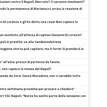
Rotazioni contro il Napoli. Mercato? Ci saranno movimenti"
cando la permanenza di Marianucci: arriva la reazione di
n Di Lorenzo e gli ho detto una cosa! Non capisco lo
n sostituto all’altezza di capitan Giovanni Di Lorenzo"
Napoli in prestito: va alla Sambenedettese
stagione storta può capitare, ma è forte! Si prenderà la
s" all'asta: prezzo di partenza da favola
, non capisco la mossa del Napoli"
omanda da farsi. Senza Maradona, non ci sarebbe tutto
contro settimana prossima per provare a chiudere"
port SSC Napoli: "Neres ha svolto parte della sessione con