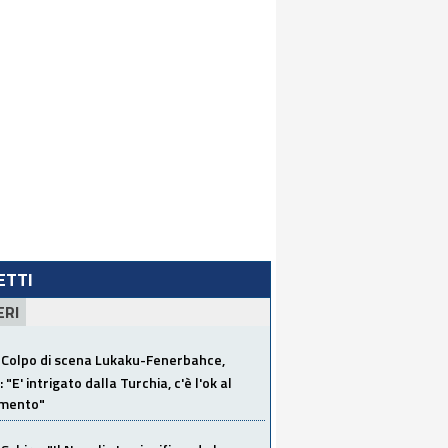
LETTI
ERI
Colpo di scena Lukaku-Fenerbahce,
"E' intrigato dalla Turchia, c'è l'ok al
imento"