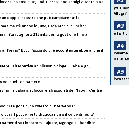
iocare insieme a Hojlund. Il brasiliano somiglia tanto a De
permanen
Allegri"
'è un doppio incastro che può cambiare tutto
#3
as ma c'è anche la Juve, Rafa Marin in uscita"
è fattib
: il Bari pagherà 215mila per la gestione fino a
#4
o al Torino? Ecco l'accordo che accontenterebbe anche il
insieme 
De Bruy
re l’alternativa ad Alisson. Spinge il Celta Vigo,
#5
incassar
o noi quelli da battere"
z non è valsa a sbloccare gli acquisti del Napoli: c'entra
c: "Era gonfio, ho chiesto di intervenire"
così: il pezzo forte di Lucca non è il colpo di testa"
iornamenti su Lindstrom, Cajuste, Ngonge e Cheddira!