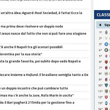
un'altra idea: Aguerd-Real Sociedad, è fatta! Ecco la
CLASS
#
Sq
s, ma prima deve risolvere un doppio nodo
1º
l Jesus nasce dal fatto che non si può fare una stagione
2º
3º
 anche il Napoli tra gli scenari possibili
4º
orentina per la sua storia"
5º
sta la grande favorita, poi subito dopo vedo Napoli e
6º
7º
8º
iocare insieme a Hojlund. Il brasiliano somiglia tanto a De
9º
10º
'è un doppio incastro che può cambiare tutto
11º
as ma c'è anche la Juve, Rafa Marin in uscita"
12º
: il Bari pagherà 215mila per la gestione fino a
13º
14º