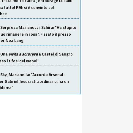
"Pista molto calda", entourage Lukaku
 tutto! RAI: si è convinto col
ahce
Sorpresa Marianucci, Schira: "Ha stupito
 può rimanere in rosa". Fissato il prezzo
 per Noa Lang
Una
visita a sorpresa
a Castel di Sangro
so i tifosi del Napoli
Sky, Marianella: "Accordo Arsenal-
er Gabriel Jesus: straordinario, ha un
oblema"