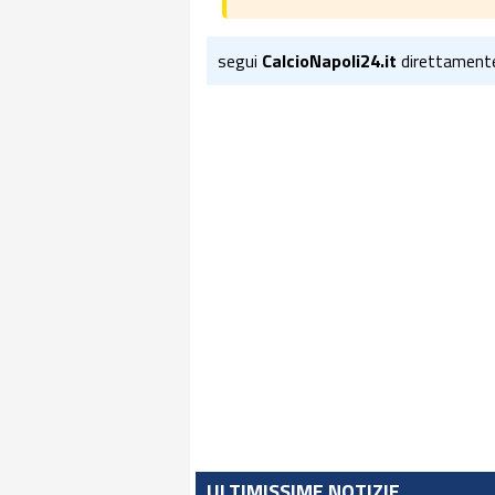
segui
CalcioNapoli24.it
direttament
ULTIMISSIME NOTIZIE