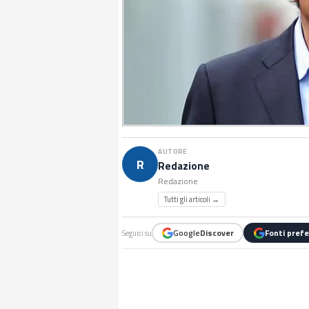
AUTORE
R
Redazione
Redazione
Tutti gli articoli →
Google
Discover
Fonti prefe
Seguici su