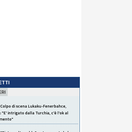
LETTI
ERI
Colpo di scena Lukaku-Fenerbahce,
"E' intrigato dalla Turchia, c'è l'ok al
imento"