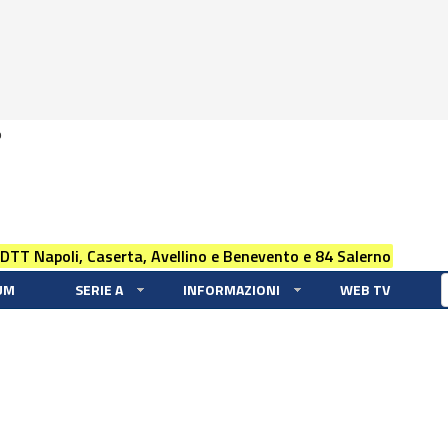
0
 DTT Napoli, Caserta, Avellino e Benevento e 84 Salerno
UM
SERIE A
INFORMAZIONI
WEB TV