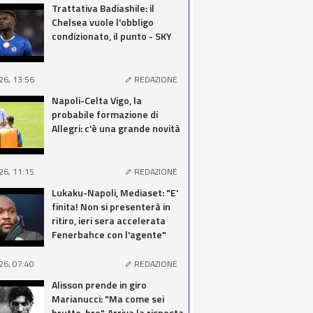
Trattativa Badiashile: il
Chelsea vuole l'obbligo
condizionato, il punto - SKY
26, 13:56
REDAZIONE
Napoli-Celta Vigo, la
probabile formazione di
Allegri: c'è una grande novità
26, 11:15
REDAZIONE
Lukaku-Napoli, Mediaset: "E'
finita! Non si presenterà in
ritiro, ieri sera accelerata
Fenerbahce con l'agente"
26, 07:40
REDAZIONE
Alisson prende in giro
Marianucci: "Ma come sei
brutto, bro". Arriva la risposta