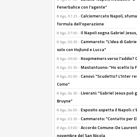
Fenerbahce con l'agente"
Calciomercato Napoli, sfuma 
8 Ago, 07:25 -
formula dell'operazione
Il Napoli sogna Gabriel Jesu
8 Ago, 07:00 -
Cammaroto: "L’idea di Gabrie
8 Ago, 06:30 -
solo con Hojlund e Lucca"
Koopmeiners verso l'addio? C'è
8 Ago, 06:00 -
Mastantuono: "Ho scelto la Fi
8 Ago, 05:30 -
Canovi: "Scudetto? L'Inter re
8 Ago, 05:00 -
Como"
Liverani: "Gabriel Jesus può g
8 Ago, 04:30 -
Bruyne"
Esposito aspetta il Napoli: c
8 Ago, 04:00 -
Cammaroto: "Contatto per Elm
8 Ago, 03:30 -
Accordo Comune-De Laurentiis
8 Ago, 03:00 -
novembre del San Nicola