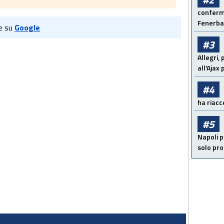
conferma
Fenerb
e su
Google
#3
Allegri,
all'Ajax
#4
ha riacce
#5
Napoli p
solo pr