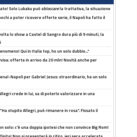
cato! Solo Lukaku può
sbloccare
la trattativa, la situazione
ochi a poter ricevere offerte serie, il Napoli ha fatto il
olta lo show a Castel di Sangro dura più di 9 minuti, la
i
enomeno! Qui in Italia top, ho un solo dubbio..."
isa: offerta in arrivo da 20 mln! Novità anche per
enal-Napoli per Gabriel Jesus: straordinario, ha un solo
legri crede in lui, sa di poterlo valorizzare in una
Ha stupito Allegri, può rimanere in rosa". Fissato il
n solo: c'è una doppia ipotesi che non convince Big Rom!
inita! Non si presenterà in ritiro, ieri sera accelerata