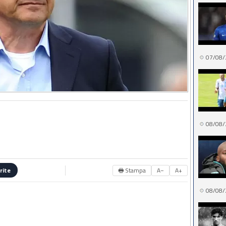
07/08/
08/08/
🖶 Stampa
A−
A+
rite
08/08/