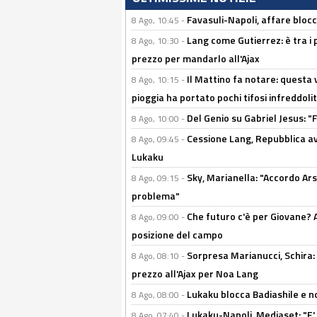
Favasuli-Napoli, affare bloc
8 Ago, 10:45 -
Lang come Gutierrez: è tra i p
8 Ago, 10:30 -
prezzo per mandarlo all'Ajax
Il Mattino fa notare: questa v
8 Ago, 10:15 -
pioggia ha portato pochi tifosi infreddolit
Del Genio su Gabriel Jesus: "F
8 Ago, 10:00 -
Cessione Lang, Repubblica avv
8 Ago, 09:45 -
Lukaku
Sky, Marianella: "Accordo Ars
8 Ago, 09:15 -
problema"
Che futuro c'è per Giovane? Al
8 Ago, 09:00 -
posizione del campo
Sorpresa Marianucci, Schira: "
8 Ago, 08:10 -
prezzo all'Ajax per Noa Lang
Lukaku blocca Badiashile e no
8 Ago, 08:00 -
Lukaku-Napoli, Mediaset: "E' f
8 Ago, 07:40 -