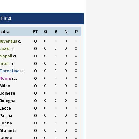
IFICA
uadra
PT
G
V
N
P
Juventus
0
0
0
0
0
CL
Lazio
0
0
0
0
0
CL
Napoli
0
0
0
0
0
CL
Inter
0
0
0
0
0
CL
Fiorentina
0
0
0
0
0
EL
Roma
0
0
0
0
0
ECL
Milan
0
0
0
0
0
Udinese
0
0
0
0
0
Bologna
0
0
0
0
0
Lecce
0
0
0
0
0
Parma
0
0
0
0
0
Torino
0
0
0
0
0
Atalanta
0
0
0
0
0
Genoa
0
0
0
0
0