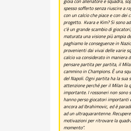
gioia con allenatore e squadra, so
spesso sofferto senza riuscire a r
con un calcio che piace e con dei c
progetto. Kvara e Kim? Si sono ad
c'è un grande scambio di giocatori,
maturata una visione più ampia del
paghiamo le conseguenze in Naziona
provenienti dai vivai delle varie s
calcio va considerato in maniera div
pensare partita per partita, il Mila
cammino in Champions. È una squa
del Napoli. Ogni partita ha la sua 
attenzione perché per il Milan la 
importante. I rossoneri non sono st
hanno perso giocatori importanti e
ancora ad Ibrahimovic, ed è parado
ad un ultraquarantenne. Recuperer
motivazioni per ritrovare la quadra
momento".