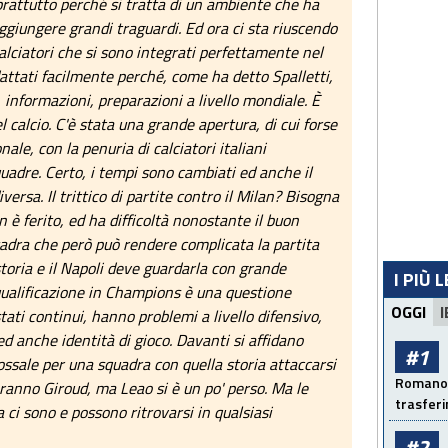
prattutto perché si tratta di un ambiente che ha
aggiungere grandi traguardi. Ed ora ci sta riuscendo
alciatori che si sono integrati perfettamente nel
attati facilmente perché, come ha detto Spalletti,
 informazioni, preparazioni a livello mondiale. È
 calcio. C'è stata una grande apertura, di cui forse
le, con la penuria di calciatori italiani
quadre. Certo, i tempi sono cambiati ed anche il
ersa. Il trittico di partite contro il Milan? Bisogna
n è ferito, ed ha difficoltà nonostante il buon
dra che però può rendere complicata la partita
storia e il Napoli deve guardarla con grande
I PIÙ 
qualificazione in Champions è una questione
OGGI
I
ati continui, hanno problemi a livello difensivo,
d anche identità di gioco. Davanti si affidano
#1
ssale per una squadra con quella storia attaccarsi
Romano: 
anno Giroud, ma Leao si è un po' perso. Ma le
trasfer
 ci sono e possono ritrovarsi in qualsiasi
#2