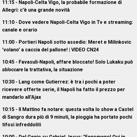
11:15 - Napoli-Celta Vigo, la probabile formazione di
Allegri: c'è una grande novità
11:10 - Dove vedere Napoli-Celta Vigo in Tv e streaming:
canale e orario
11:00 - Portieri Napoli sotto assedio: Meret e Milinkovic
'volano' a caccia del pallone! | VIDEO CN24
10:45 - Favasuli-Napoli, affare bloccato! Solo Lukaku può
sbloccare
la trattativa, la situazione
10:30 - Lang come Gutierrez: è tra i pochi a poter
ricevere offerte serie, il Napoli ha fatto il prezzo per
mandarlo all'Ajax
10:15 - Il Mattino fa notare: questa volta lo show a Castel
di Sangro dura più di 9 minuti, la pioggia ha portato pochi
tifosi infreddoliti
10:00 - Del Genio su Gabriel Jesus: "Fenomeno! Qui in