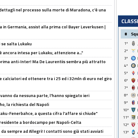
ettagli nel processo sulla morte di Maradona, c'è una
CLASS
a in Germania, assist alla prima col Bayer Leverkusen |
#
Sq
B se salta Lukaku
1º
2º
'è ancora intesa per Lukaku, attenzione a..."
3º
a prima anti-Inter! Ma De Laurentiis sembra più attratto
4º
5º
 calciatori ed ottenere tra i 25 ed i 32mln di euro nel giro
6º
7º
 vanno da nessuna parte, l'hanno spiegato ieri
8º
9º
o, la richiesta del Napoli
10º
aku-Fenerbahce, a questa cifra l'affare si chiude"
11º
 Presidente a bordocampo per Napoli-Celta
12º
da sempre ad Allegri! I contatti sono già stati avviati
13º