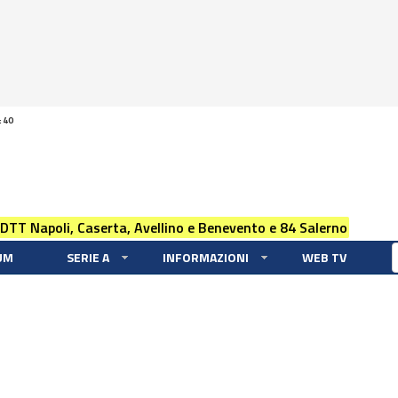
:40
 DTT Napoli, Caserta, Avellino e Benevento e 84 Salerno
UM
SERIE A
INFORMAZIONI
WEB TV