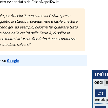
nto evidenziato da CalcioNapoli24.it:
o per Ancelotti, uno come lui è stato preso
quilibri si stanno trovando, non è facile: mettere
 meno gol, ad esempio, bisogna far quadrare tutto.
bene nella realtà della Serie A, di solito le
ace molto l'attacco: Gervinho è una scommessa
 che deve salvarsi".
e su
Google
I PIÙ 
OGGI
I
#1
notizia 