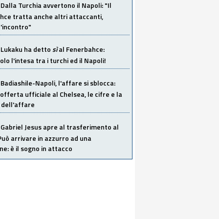
Dalla Turchia avvertono il Napoli: "Il
ce tratta anche altri attaccanti,
'incontro"
Lukaku ha detto
sì
al Fenerbahce:
o l'intesa tra i turchi ed il Napoli!
Badiashile-Napoli, l'affare si sblocca:
offerta ufficiale al Chelsea, le cifre e la
dell'affare
Gabriel Jesus apre al trasferimento al
Può arrivare in azzurro ad una
ne: è il sogno in attacco