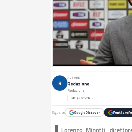
AUTORE
R
Redazione
Redazione
Tutti gli articoli →
Google
Discover
Fonti prefe
Seguici su
Lorenzo Minotti, direttor