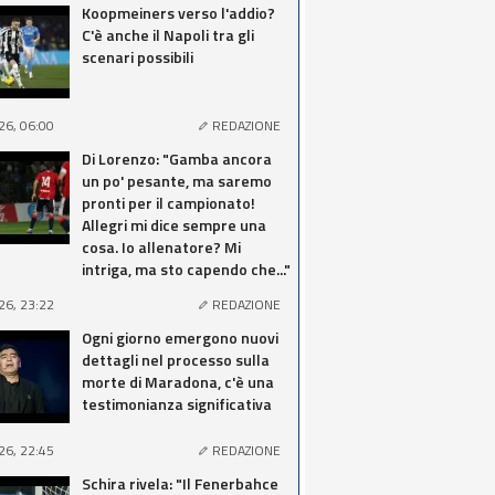
Koopmeiners verso l'addio?
C'è anche il Napoli tra gli
scenari possibili
26, 06:00
REDAZIONE
Di Lorenzo: "Gamba ancora
un po' pesante, ma saremo
pronti per il campionato!
Allegri mi dice sempre una
cosa. Io allenatore? Mi
intriga, ma sto capendo che..."
26, 23:22
REDAZIONE
Ogni giorno emergono nuovi
dettagli nel processo sulla
morte di Maradona, c'è una
testimonianza significativa
26, 22:45
REDAZIONE
Schira rivela: "Il Fenerbahce