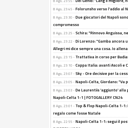
Del Genio: "Lang il migliore, 
8 Ago, 23:55 -
Folorunsho verso l'addio al Na
8 Ago, 23:45 -
Due giocatori del Napoli sono
8 Ago, 23:30 -
compromesso
Schira: "Rinnovo Anguissa, neg
8 Ago, 23:25 -
Di Lorenzo: "Gamba ancora u
8 Ago, 23:22 -
Allegri mi dice sempre una cosa. Io allena
Trattativa in corso per Badia
8 Ago, 23:15 -
Coppa Italia: avanti Ascoli 
8 Ago, 23:10 -
Sky - Ore decisive per la ces
8 Ago, 23:07 -
Napoli-Celta, Giordano: "Va p
8 Ago, 23:05 -
De Laurentiis 'aggiunto' alla
8 Ago, 23:03 -
Napoli-Celta 1-1 | FOTOGALLERY CN24
Top & Flop Napoli-Celta 1-1: 
8 Ago, 23:01 -
regalo come fosse Natale
Napoli-Celta 1-1: segui il pos
8 Ago, 22:55 -