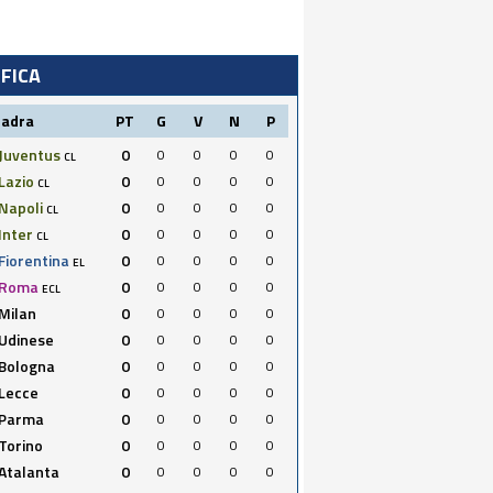
IFICA
uadra
PT
G
V
N
P
Juventus
0
0
0
0
0
CL
Lazio
0
0
0
0
0
CL
Napoli
0
0
0
0
0
CL
Inter
0
0
0
0
0
CL
Fiorentina
0
0
0
0
0
EL
Roma
0
0
0
0
0
ECL
Milan
0
0
0
0
0
Udinese
0
0
0
0
0
Bologna
0
0
0
0
0
Lecce
0
0
0
0
0
Parma
0
0
0
0
0
Torino
0
0
0
0
0
Atalanta
0
0
0
0
0