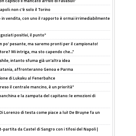
non capisco il mancato arrivo di Favasuli"
poli: non c'è solo il Torino
 in vendita, con uno il rapporto è ormai irrimediabilmente
oziati positivi, il punto"
n po' pesante, ma saremo pronti per il campionato!
tore? Mi intriga, ma sto capendo che..."
shile, intanto sfuma già un'altra idea
e Catania, affronteranno Genoa e Parma
sione di Lukaku al Fenerbahce
reso il centrale mancino, è un priorità"
 panchina e la zampata del capitano: le emozioni di
Di Lorenzo di testa come piace a lui! De Bruyne fa un
t-partita da Castel di Sangro con i tifosi del Napoli |