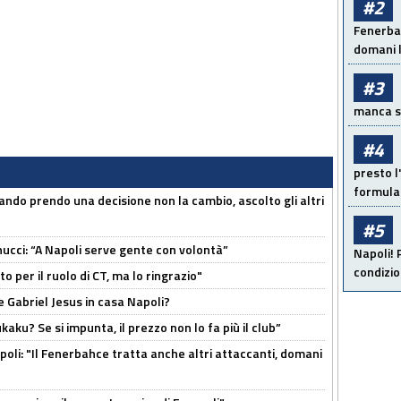
#2
Fenerbah
domani l
#3
manca sol
#4
presto l'
formula 
ndo prendo una decisione non la cambio, ascolto gli altri
#5
cci: “A Napoli serve gente con volontà”
Napoli! 
condizio
 per il ruolo di CT, ma lo ringrazio"
 Gabriel Jesus in casa Napoli?
kaku? Se si impunta, il prezzo non lo fa più il club”
poli: "Il Fenerbahce tratta anche altri attaccanti, domani