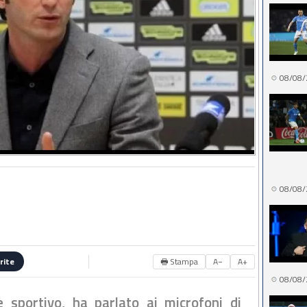
08/08/
08/08/
🖶 Stampa
A−
A+
rite
08/08/
e sportivo, ha parlato ai microfoni di