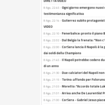
DIRETTA VIDEO
Ogni giorno emergono nuovi d
8 Ago, 22:45 -
testimonianza significativa
Gutierrez subito protagonist
8 Ago, 22:14 -
VIDEO
Fenerbahce: pronto il piano 
8 Ago, 22:10 -
Dal Belgio la frenata: "Non c
8 Ago, 22:02 -
CorSera lancia il Napoli: è l
8 Ago, 22:00 -
dai soldi della Champions
Il Napoli potrebbe cedere due
8 Ago, 21:45 -
di un anno
Due calciatori del Napoli non
8 Ago, 21:30 -
Torino: affondo per Folorunsh
8 Ago, 21:15 -
Moretto: "Accordo totale Luk
8 Ago, 21:03 -
Arriva anche De Laurentiis!
8 Ago, 21:01 -
CorSera - Gabriel Jesus piace 
8 Ago, 21:00 -