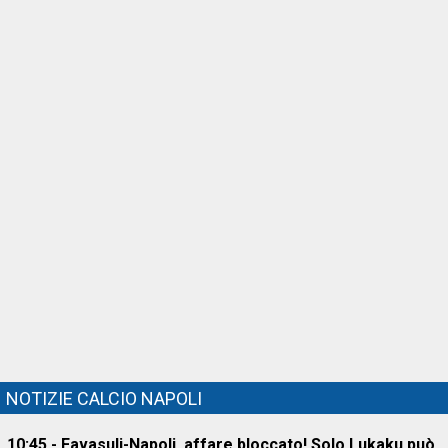
NOTIZIE CALCIO NAPOLI
10:45 - Favasuli-Napoli, affare bloccato! Solo Lukaku può