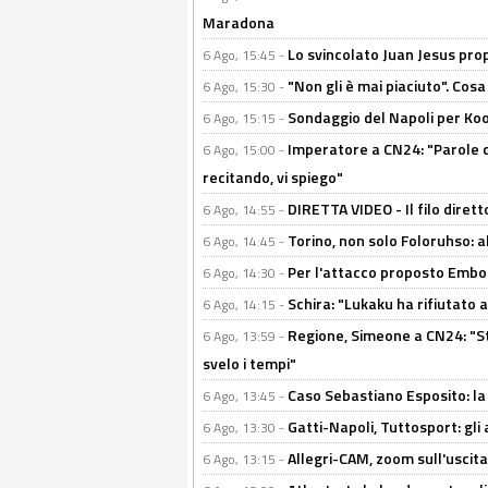
Maradona
Lo svincolato Juan Jesus prop
6 Ago, 15:45 -
"Non gli è mai piaciuto". Cosa
6 Ago, 15:30 -
Sondaggio del Napoli per Koop
6 Ago, 15:15 -
Imperatore a CN24: "Parole d
6 Ago, 15:00 -
recitando, vi spiego"
DIRETTA VIDEO - Il filo dirett
6 Ago, 14:55 -
Torino, non solo Foloruhso: a
6 Ago, 14:45 -
Per l'attacco proposto Embolo
6 Ago, 14:30 -
Schira: "Lukaku ha rifiutato 
6 Ago, 14:15 -
Regione, Simeone a CN24: "St
6 Ago, 13:59 -
svelo i tempi"
Caso Sebastiano Esposito: la v
6 Ago, 13:45 -
Gatti-Napoli, Tuttosport: gli
6 Ago, 13:30 -
Allegri-CAM, zoom sull'uscit
6 Ago, 13:15 -