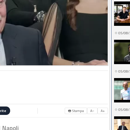
05/08/
05/08/
05/08/
🖶 Stampa
A−
A+
rite
l Napoli