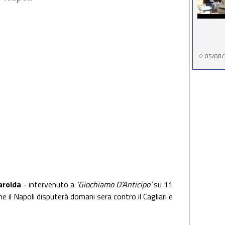
05/08/
arolda
- intervenuto a
‘Giochiamo D’Anticipo’
su 11
e il Napoli disputerà domani sera contro il Cagliari e