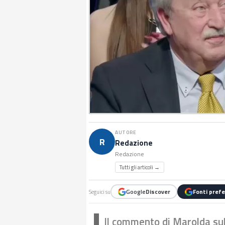
AUTORE
R
Redazione
Redazione
Tutti gli articoli →
Google
Discover
Fonti prefe
Seguici su
Il commento di Marolda su