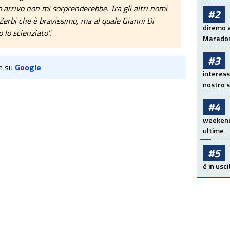
o arrivo non mi sorprenderebbe. Tra gli altri nomi
#2
 Zerbi che è bravissimo, ma al quale Gianni Di
diremo a
 lo scienziato".
Maradon
#3
e su
Google
interess
nostro s
#4
weekend!
ultime
#5
è in usci