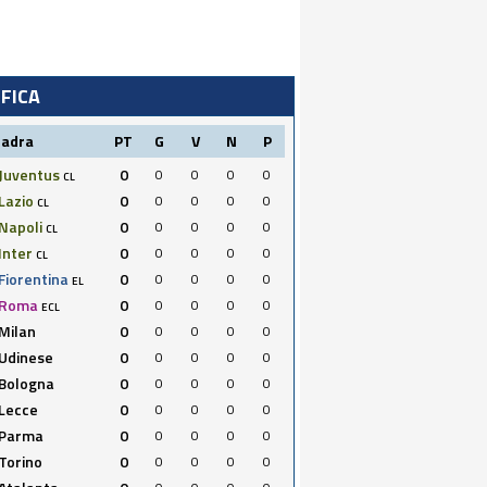
IFICA
uadra
PT
G
V
N
P
Juventus
0
0
0
0
0
CL
Lazio
0
0
0
0
0
CL
Napoli
0
0
0
0
0
CL
Inter
0
0
0
0
0
CL
Fiorentina
0
0
0
0
0
EL
Roma
0
0
0
0
0
ECL
Milan
0
0
0
0
0
Udinese
0
0
0
0
0
Bologna
0
0
0
0
0
Lecce
0
0
0
0
0
Parma
0
0
0
0
0
Torino
0
0
0
0
0