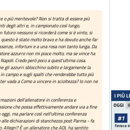
e o più meritevole? Non si tratta di essere più
punti degli altri e, in campionato così lungo,
n futuro nessuno si ricorderà come si è vinto, si
in questo è stato molto bravo e ha dovuto anche far
ssenze, infortuni e a una rosa non tanto lunga. Da
natore azzurro non mi piace molto, ma se vince ha
 Napoli. Credo però poco a quest'ultima cosa.
he gli azzurri sblocchino subito e largamente la
 in campo e sugli spalti che renderebbe tutto più
Inter vada a Como a vincere in scioltezza? Io non ne
I PIÙ 
mazioni dell'allenatore in conferenza e
OGGI
I
ressione che possa effettivamente andare via a fine
 oggi, ma parlare così nell'ultima conferenza
#1
e alle dichiarazioni di stanchezza post Parma - fa
finisce i
. Allegri? È un allenatore che ADL ha sentito