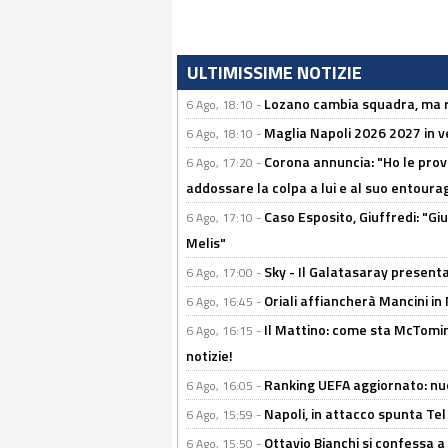
ULTIMISSIME NOTIZIE
Lozano cambia squadra, ma re
6 Ago, 18:10 -
Maglia Napoli 2026 2027 in ve
6 Ago, 18:10 -
Corona annuncia: "Ho le prove
6 Ago, 17:20 -
addossare la colpa a lui e al suo entoura
Caso Esposito, Giuffredi: "Giu
6 Ago, 17:10 -
Melis"
Sky - Il Galatasaray presenta
6 Ago, 17:00 -
Oriali affiancherà Mancini in 
6 Ago, 16:45 -
Il Mattino: come sta McTomi
6 Ago, 16:15 -
notizie!
Ranking UEFA aggiornato: nuov
6 Ago, 16:05 -
Napoli, in attacco spunta Tel
6 Ago, 15:59 -
Ottavio Bianchi si confessa a 
6 Ago, 15:50 -