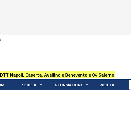
0
 DTT Napoli, Caserta, Avellino e Benevento e 84 Salerno
UM
SERIE A
INFORMAZIONI
WEB TV