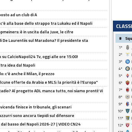
osto ad un club di A
 c'è alla base dello strappo tra Lukaku ed il Napoli
CLASS
meiners: è in uscita dalla Juve, le cifre
#
Sq
i De Laurentiis sul Maradona? Il presidente sta
1º
2º
o su CalcioNapoli24 Tv, oggi alle ore 15:00!
3º
ltra idea dal Napoli
4º
: c'è anche il Milan, il prezzo
5º
alcune offerte da Arabia e MLS: la priorità è l'Europa"
6º
7º
adio? Al progetto ADL manca tutto, noi siamo pronti! Vi
8º
9º
icenda finisce in tribunale, gli scenari
10º
 azzurri sono ancora tiepidi sul difensore
11º
a dal basso del Napoli 2026-27 | VIDEO CN24
12º