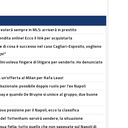
sterà sempre in MLS: arriverà in prestito
ndita online! Ecco il link per acquistarla
 di cosa è successo nel caso Cagliari-Esposito, vogliono
ge!"
lini voleva fingere di litigare per venderlo. Ho denunciato
 un'offerta al Milan per Rafa Leao!
Nazionale: possibile doppio ruolo per l'ex Napoli
nay e quando De Bruyne si unisce al gruppo, due buone
a posizione per il Napoli, ecco la classifica
 del Tottenham: servirà vendere, la situazione
sua figlia: tutto quello che non sapevate sul Napoli di