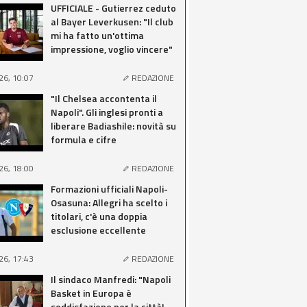
UFFICIALE - Gutierrez ceduto
al Bayer Leverkusen: "Il club
mi ha fatto un'ottima
impressione, voglio vincere"
26, 10:07
REDAZIONE
"Il Chelsea accontenta il
Napoli". Gli inglesi pronti a
liberare Badiashile: novità su
formula e cifre
26, 18:00
REDAZIONE
Formazioni ufficiali Napoli-
Osasuna: Allegri ha scelto i
titolari, c'è una doppia
esclusione eccellente
26, 17:43
REDAZIONE
Il sindaco Manfredi: "Napoli
Basket in Europa è
soddisfazione per la città!