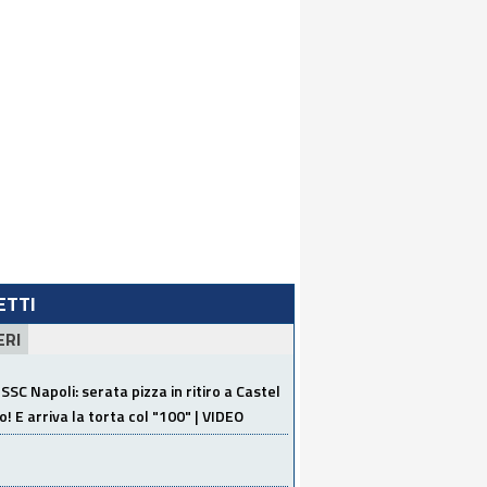
LETTI
ERI
SSC Napoli: serata pizza in ritiro a Castel
o! E arriva la torta col "100" | VIDEO