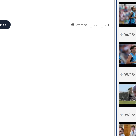
🖶 Stampa
A−
A+
rite
04/08/
05/08/
05/08/