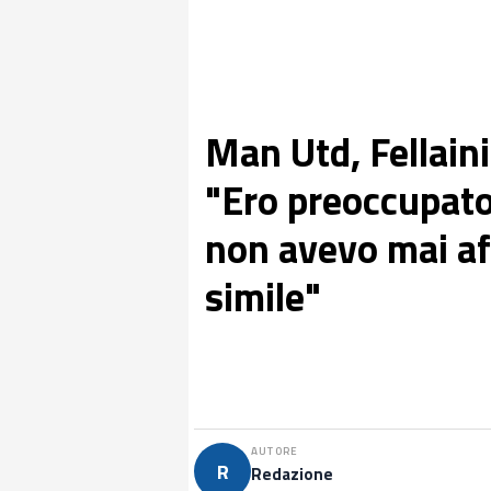
Man Utd, Fellaini
"Ero preoccupato 
non avevo mai af
simile"
AUTORE
R
Redazione