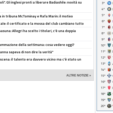
i". Gli inglesi pronti a liberare Badiashile: novità su
3º
4º
5º
a in tribuna McTominay e Rafa Marin: il motivo
6º
tale: il certificato e la mossa del club cambiano tutto
7º
asuna: Allegri ha scelto i titolari, c'è una doppia
8º
9º
rammazione della settimana: cosa vedere oggi?
10º
11º
Manna sapeva di non dire la verità"
12º
cena: il talento era davvero vicino ma c’è stato un
13º
14º
15º
ALTRE NOTIZIE »
16º
17º
18º
19º
20º