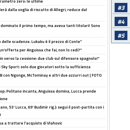
arametro zero: le ultime
#3
à dalla voglia di riscatto di Allegri, reduce dal
#4
 dominato il primo tempo, ma aveva tanti titolari! Sono
#5
o delle scadenze. Lukaku è il prezzo di Conte"
un'offerta per Anguissa che fai, non lo cedi?"
n verso la cessione: due club sul difensore spagnolo!"
 Sky Sport: solo due giocatori sotto la sufficienza
 con Ngonge, McTominay e altri due azzurri out | FOTO
op: Politano incanta, Anguissa domina, Lucca prende
zione
no, 53' Lucca, 69' Budimir rig.): segui il post-partita con i
O
ua a trattare l'acquisto di Vlahovic