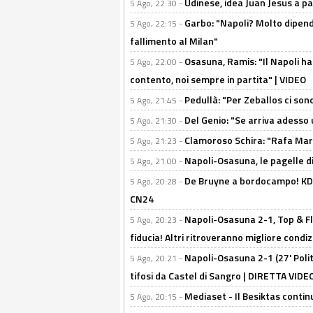
Udinese, idea Juan Jesus a p
5 Ago, 22:30 -
Garbo: "Napoli? Molto dipender
5 Ago, 22:15 -
fallimento al Milan"
Osasuna, Ramis: "Il Napoli ha
5 Ago, 22:00 -
contento, noi sempre in partita" | VIDEO
Pedullà: "Per Zeballos ci son
5 Ago, 21:45 -
Del Genio: "Se arriva adesso 
5 Ago, 21:30 -
Clamoroso Schira: "Rafa Mari
5 Ago, 21:23 -
Napoli-Osasuna, le pagelle di
5 Ago, 21:00 -
De Bruyne a bordocampo! KDB
5 Ago, 20:28 -
CN24
Napoli-Osasuna 2-1, Top & Fl
5 Ago, 20:23 -
fiducia! Altri ritroveranno migliore condi
Napoli-Osasuna 2-1 (27' Polita
5 Ago, 20:21 -
tifosi da Castel di Sangro | DIRETTA VIDE
Mediaset - Il Besiktas contin
5 Ago, 20:15 -