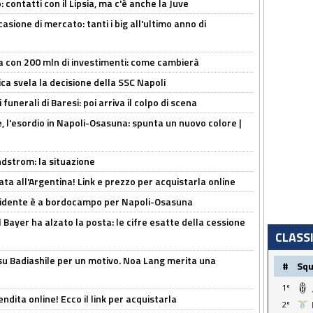
 contatti con il Lipsia, ma c'è anche la Juve
asione di mercato: tanti i big all'ultimo anno di
a con 200 mln di investimenti: come cambierà
ca svela la decisione della SSC Napoli
funerali di Baresi: poi arriva il colpo di scena
, l'esordio in Napoli-Osasuna: spunta un nuovo colore |
ndstrom: la situazione
ta all'Argentina! Link e prezzo per acquistarla online
presidente è a bordocampo per Napoli-Osasuna
il Bayer ha alzato la posta: le cifre esatte della cessione
CLASS
 su Badiashile per un motivo. Noa Lang merita una
#
Sq
1º
ndita online! Ecco il link per acquistarla
2º