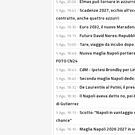
Elmas può tornare in azzurro:
5 Ago, 20:00 -
Scadenze 2027, occhio all'occ
5 Ago, 19:45 -
contratto, anche quattro azzurri
Euro 2032, il nuovo Maradon
5 Ago, 19:30 -
Futuro David Neres: Repubbli
5 Ago, 19:15 -
Tare, viaggio da incubo dopo i 
5 Ago, 19:00 -
Nuova maglia Napoli portiere
5 Ago, 18:46 -
FOTO CN24
CdM - Ipotesi Brondby per Li
5 Ago, 18:45 -
Seconda maglia Napoli dedica
5 Ago, 18:40 -
De Laurentiis al Patini, il 
5 Ago, 18:32 -
Il Napoli aveva detto no, poi 
5 Ago, 18:30 -
di Gutierrez
Scotto: "Napoli in vantaggio
5 Ago, 18:15 -
chance"
Maglia Napoli 2026 2027 in ve
5 Ago, 18:10 -