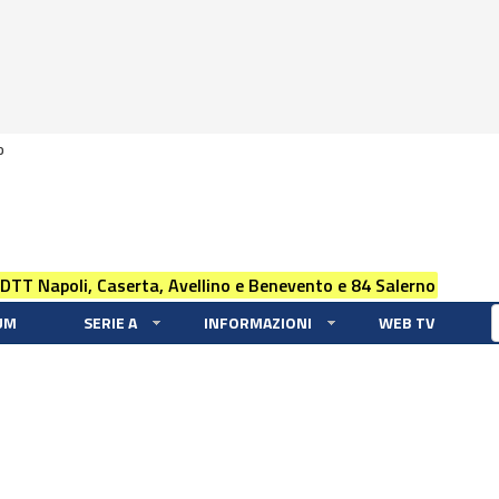
0
 DTT Napoli, Caserta, Avellino e Benevento e 84 Salerno
UM
SERIE A
INFORMAZIONI
WEB TV