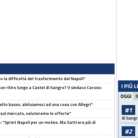
to la difficoltà del trasferimento dal Napoli"
I PIÙ 
un ritiro lungo a Castel di Sangro? Il sindaco Caruso:
OGGI
I
olto basso, abituiamoci ad una cosa con Allegri"
#1
 è sul mercato, valuteremo le offerte"
di Sangr
: "Sprint Napoli per un motivo. Ma Gatti era più di
#2