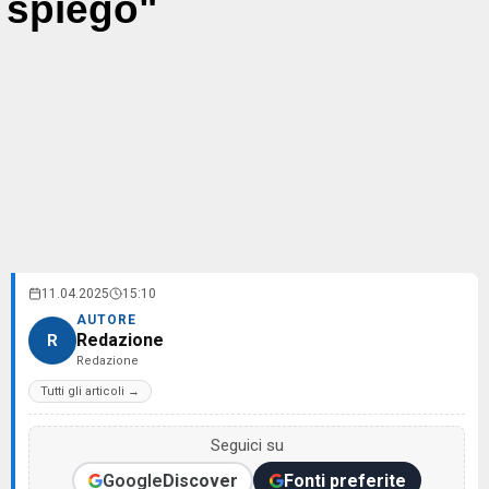
spiego"
11.04.2025
15:10
AUTORE
Redazione
R
Redazione
Tutti gli articoli →
Seguici su
Google
Discover
Fonti preferite