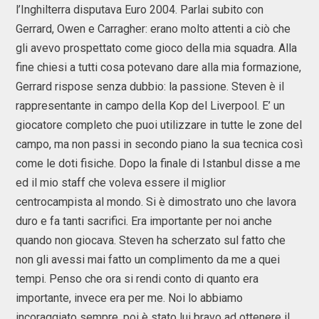
l’Inghilterra disputava Euro 2004. Parlai subito con
Gerrard, Owen e Carragher: erano molto attenti a ciò che
gli avevo prospettato come gioco della mia squadra. Alla
fine chiesi a tutti cosa potevano dare alla mia formazione,
Gerrard rispose senza dubbio: la passione. Steven è il
rappresentante in campo della Kop del Liverpool. E’ un
giocatore completo che puoi utilizzare in tutte le zone del
campo, ma non passi in secondo piano la sua tecnica così
come le doti fisiche. Dopo la finale di Istanbul disse a me
ed il mio staff che voleva essere il miglior
centrocampista al mondo. Si è dimostrato uno che lavora
duro e fa tanti sacrifici. Era importante per noi anche
quando non giocava. Steven ha scherzato sul fatto che
non gli avessi mai fatto un complimento da me a quei
tempi. Penso che ora si rendi conto di quanto era
importante, invece era per me. Noi lo abbiamo
incoraggiato sempre, poi è stato lui bravo ad ottenere il