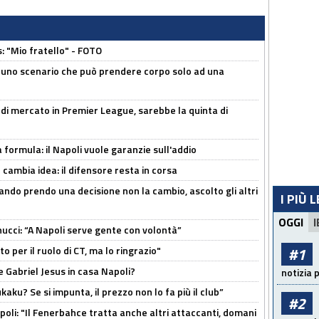
: "Mio fratello" - FOTO
 uno scenario che può prendere corpo solo ad una
 di mercato in Premier League, sarebbe la quinta di
a formula: il Napoli vuole garanzie sull'addio
n cambia idea: il difensore resta in corsa
ndo prendo una decisione non la cambio, ascolto gli altri
I PIÙ 
OGGI
I
cci: “A Napoli serve gente con volontà”
 per il ruolo di CT, ma lo ringrazio"
#1
 Gabriel Jesus in casa Napoli?
notizia 
kaku? Se si impunta, il prezzo non lo fa più il club”
#2
poli: "Il Fenerbahce tratta anche altri attaccanti, domani