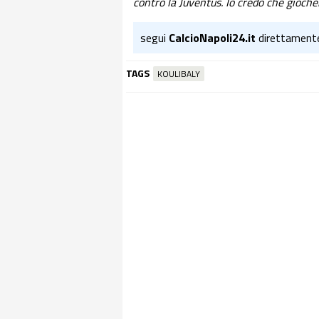
contro la Juventus. Io credo che gioche
segui
CalcioNapoli24.it
direttament
TAGS
KOULIBALY