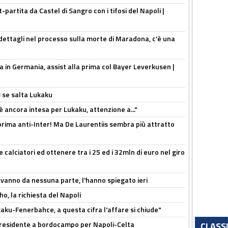
t-partita da Castel di Sangro con i tifosi del Napoli |
ettagli nel processo sulla morte di Maradona, c'è una
a in Germania, assist alla prima col Bayer Leverkusen |
B se salta Lukaku
'è ancora intesa per Lukaku, attenzione a..."
a prima anti-Inter! Ma De Laurentiis sembra più attratto
 calciatori ed ottenere tra i 25 ed i 32mln di euro nel giro
 vanno da nessuna parte, l'hanno spiegato ieri
o, la richiesta del Napoli
aku-Fenerbahce, a questa cifra l'affare si chiude"
 Presidente a bordocampo per Napoli-Celta
CLASS