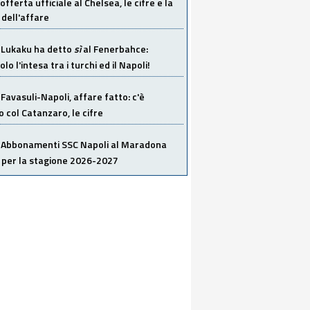
offerta ufficiale al Chelsea, le cifre e la
dell'affare
Lukaku ha detto
sì
al Fenerbahce:
o l'intesa tra i turchi ed il Napoli!
Favasuli-Napoli, affare fatto: c'è
o col Catanzaro, le cifre
Abbonamenti SSC Napoli al Maradona
 per la stagione 2026-2027