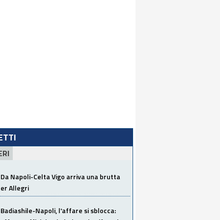
LETTI
ERI
Da Napoli-Celta Vigo arriva una brutta
per Allegri
Badiashile-Napoli, l'affare si sblocca: