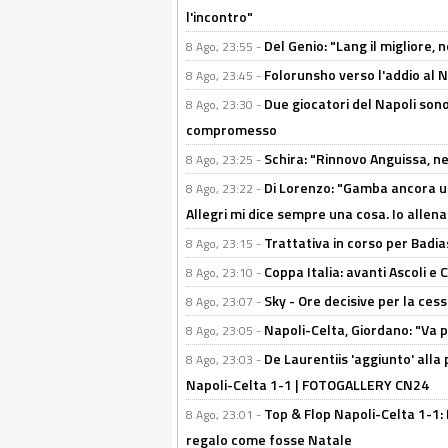
l'incontro"
Del Genio: "Lang il migliore, 
8 Ago, 23:55 -
Folorunsho verso l'addio al Na
8 Ago, 23:45 -
Due giocatori del Napoli sono
8 Ago, 23:30 -
compromesso
Schira: "Rinnovo Anguissa, neg
8 Ago, 23:25 -
Di Lorenzo: "Gamba ancora u
8 Ago, 23:22 -
Allegri mi dice sempre una cosa. Io allena
Trattativa in corso per Badia
8 Ago, 23:15 -
Coppa Italia: avanti Ascoli 
8 Ago, 23:10 -
Sky - Ore decisive per la ces
8 Ago, 23:07 -
Napoli-Celta, Giordano: "Va p
8 Ago, 23:05 -
De Laurentiis 'aggiunto' alla
8 Ago, 23:03 -
Napoli-Celta 1-1 | FOTOGALLERY CN24
Top & Flop Napoli-Celta 1-1: 
8 Ago, 23:01 -
regalo come fosse Natale