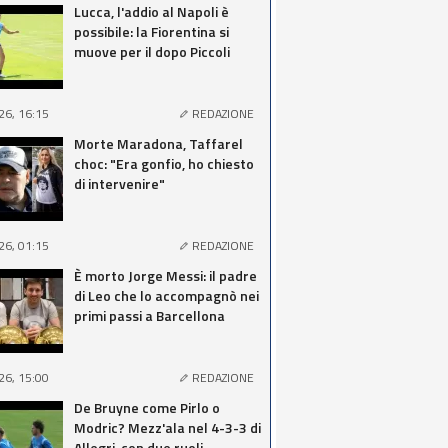
Lucca, l'addio al Napoli è
possibile: la Fiorentina si
muove per il dopo Piccoli
26, 16:15
REDAZIONE
Morte Maradona, Taffarel
choc: "Era gonfio, ho chiesto
di intervenire"
26, 01:15
REDAZIONE
È morto Jorge Messi: il padre
di Leo che lo accompagnò nei
primi passi a Barcellona
26, 15:00
REDAZIONE
De Bruyne come Pirlo o
Modric? Mezz'ala nel 4-3-3 di
Allegri, con due ruoli