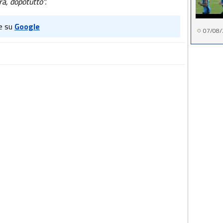
rà, dopotutto".
e su
Google
07/08/