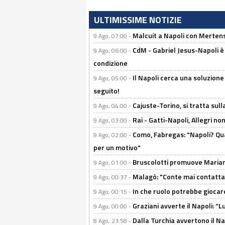
ULTIMISSIME NOTIZIE
Malcuit a Napoli con Mertens
9 Ago, 07:00 -
CdM - Gabriel Jesus-Napoli è
9 Ago, 06:00 -
condizione
Il Napoli cerca una soluzione
9 Ago, 05:00 -
seguito!
Cajuste-Torino, si tratta sull
9 Ago, 04:00 -
Rai - Gatti-Napoli, Allegri no
9 Ago, 03:00 -
Como, Fabregas: "Napoli? Qua
9 Ago, 02:00 -
per un motivo"
Bruscolotti promuove Marianu
9 Ago, 01:00 -
Malagò: "Conte mai contattato
9 Ago, 00:37 -
In che ruolo potrebbe giocare
9 Ago, 00:15 -
Graziani avverte il Napoli: “Lu
9 Ago, 00:00 -
Dalla Turchia avvertono il Na
8 Ago, 23:58 -