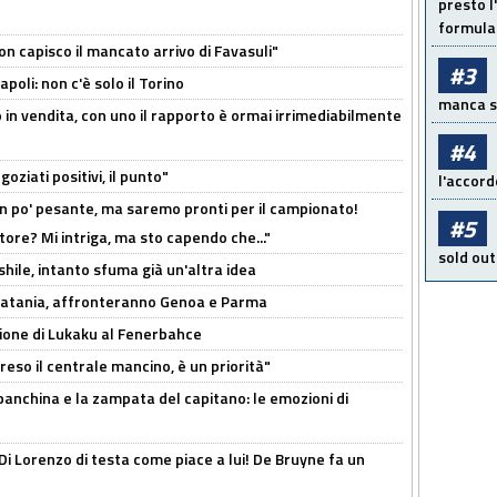
presto l'
formula 
non capisco il mancato arrivo di Favasuli"
#3
poli: non c'è solo il Torino
manca sol
 in vendita, con uno il rapporto è ormai irrimediabilmente
#4
oziati positivi, il punto"
l'accord
n po' pesante, ma saremo pronti per il campionato!
#5
tore? Mi intriga, ma sto capendo che..."
sold out
shile, intanto sfuma già un'altra idea
e Catania, affronteranno Genoa e Parma
sione di Lukaku al Fenerbahce
reso il centrale mancino, è un priorità"
 panchina e la zampata del capitano: le emozioni di
Di Lorenzo di testa come piace a lui! De Bruyne fa un