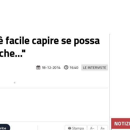
 facile capire se possa
che..."
18-12-2014
16:40
LE INTERVISTE
NOTIZ
🖶 Stampa
A−
A+
rite