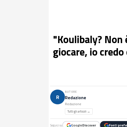
"Koulibaly? Non è
giocare, io credo 
AUTORE
R
Redazione
Redazione
Tutti gli articoli →
Google
Discover
Fonti prefe
Seguici su