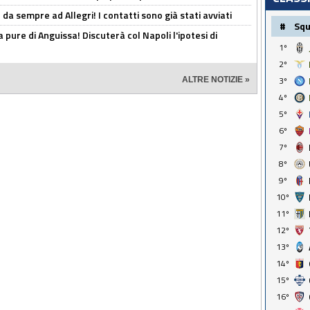
da sempre ad Allegri! I contatti sono già stati avviati
#
Sq
a pure di Anguissa! Discuterà col Napoli l'ipotesi di
1º
2º
3º
ALTRE NOTIZIE »
4º
5º
6º
7º
8º
9º
10º
11º
12º
13º
14º
15º
16º