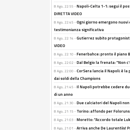
Napoli-Celta 1-1: segui il pos
8 Ago, 22:55 -
DIRETTA VIDEO
Ogni giorno emergono nuovi d
8 Ago, 22:45 -
testimonianza significativa
Gutierrez subito protagonist
8 Ago, 22:14 -
VIDEO
Fenerbahce: pronto il piano 
8 Ago, 22:10 -
Dal Belgio la frenata: "Non c
8 Ago, 22:02 -
CorSera lancia il Napoli: è l
8 Ago, 22:00 -
dai soldi della Champions
Il Napoli potrebbe cedere due
8 Ago, 21:45 -
di un anno
Due calciatori del Napoli non
8 Ago, 21:30 -
Torino: affondo per Folorunsh
8 Ago, 21:15 -
Moretto: "Accordo totale Luk
8 Ago, 21:03 -
Arriva anche De Laurentiis!
8 Ago, 21:01 -