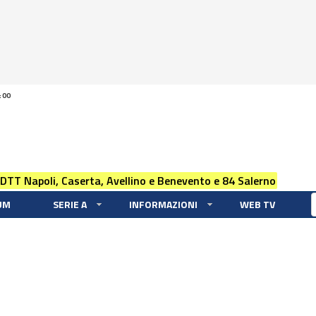
:00
 DTT Napoli, Caserta, Avellino e Benevento e 84 Salerno
UM
SERIE A
INFORMAZIONI
WEB TV