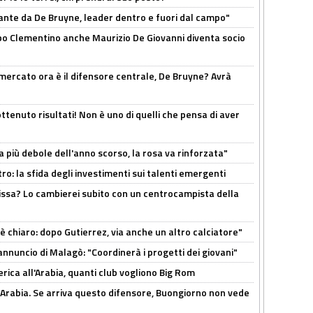
ante da De Bruyne, leader dentro e fuori dal campo"
dopo Clementino anche Maurizio De Giovanni diventa socio
l mercato ora è il difensore centrale, De Bruyne? Avrà
ttenuto risultati! Non è uno di quelli che pensa di aver
a più debole dell'anno scorso, la rosa va rinforzata"
ro: la sfida degli investimenti sui talenti emergenti
uissa? Lo cambierei subito con un centrocampista della
 è chiaro: dopo Gutierrez, via anche un altro calciatore"
'annuncio di Malagò: "Coordinerà i progetti dei giovani"
erica all'Arabia, quanti club vogliono Big Rom
 Arabia. Se arriva questo difensore, Buongiorno non vede