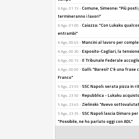
Comune, Simeone: "Più posti
6 Ago, 01:15 -
termineranno i lavori"
Caiazza: "Con Lukaku qualcos
6 Ago, 01:00 -
entrambi"
Mancini al lavoro per completa
6 Ago, 00:45 -
Esposito-Cagliari, la tensione
6 Ago, 00:30 -
Il Tribunale Federale accoglie 
6 Ago, 00:15 -
Galli: "Baresi? C'è una frase
6 Ago, 00:00 -
Franco"
SSC Napoli: serata pizza in ri
5 Ago, 23:55 -
Repubblica - Lukaku acquisto
5 Ago, 23:50 -
Zielinski: "Avevo sottovaluta
5 Ago, 23:45 -
SSC Napoli lascia Dimaro per 
5 Ago, 23:35 -
"Possibile, ne ho parlato oggi con ADL"