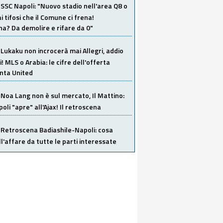
SSC Napoli: "Nuovo stadio nell'area Q8 o
i tifosi che il Comune ci frena!
a? Da demolire e rifare da 0"
Lukaku non incrocerà mai Allegri, addio
i! MLS o Arabia: le cifre dell'offerta
anta United
Noa Lang non è sul mercato, Il Mattino:
poli "apre" all'Ajax! Il retroscena
Retroscena Badiashile-Napoli: cosa
ull'affare da tutte le parti interessate