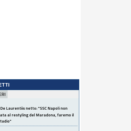
LETTI
ERI
De Laurentiis netto: "SSC Napoli non
ata al restyling del Maradona, faremo il
tadio"