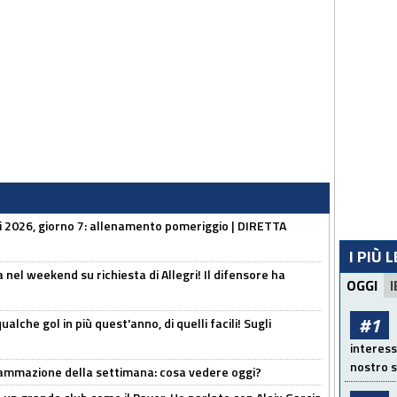
li 2026, giorno 7: allenamento pomeriggio | DIRETTA
I PIÙ 
 nel weekend su richiesta di Allegri! Il difensore ha
OGGI
I
#1
alche gol in più quest'anno, di quelli facili! Sugli
interess
nostro s
rammazione della settimana: cosa vedere oggi?