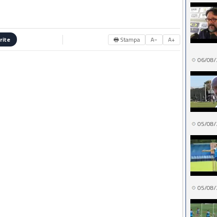
🖶 Stampa
A−
A+
rite
06/08/
05/08/
05/08/