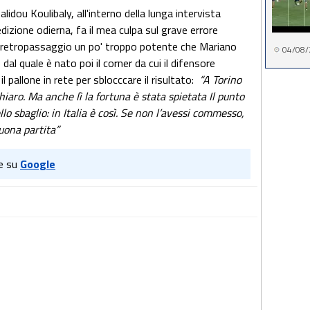
lidou Koulibaly, all'interno della lunga intervista
'edizione odierna, fa il mea culpa sul grave errore
 retropassaggio un po' troppo potente che Mariano
04/08/
dal quale è nato poi il corner da cui il difensore
l pallone in rete per sblocccare il risultato:
“A Torino
hiaro. Ma anche lì la fortuna è stata spietata Il punto
lo sbaglio: in Italia è così. Se non l’avessi commesso,
uona partita”
e su
Google