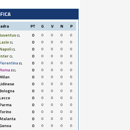
IFICA
uadra
PT
G
V
N
P
Juventus
0
0
0
0
0
CL
Lazio
0
0
0
0
0
CL
Napoli
0
0
0
0
0
CL
Inter
0
0
0
0
0
CL
Fiorentina
0
0
0
0
0
EL
Roma
0
0
0
0
0
ECL
Milan
0
0
0
0
0
Udinese
0
0
0
0
0
Bologna
0
0
0
0
0
Lecce
0
0
0
0
0
Parma
0
0
0
0
0
Torino
0
0
0
0
0
Atalanta
0
0
0
0
0
Genoa
0
0
0
0
0