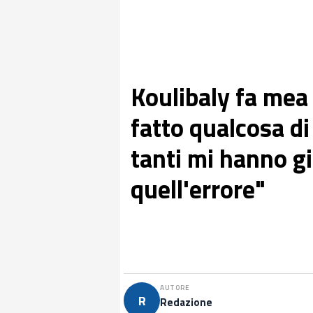
Koulibaly fa mea 
fatto qualcosa d
tanti mi hanno gi
quell'errore"
AUTORE
R
Redazione