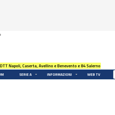
0
 DTT Napoli, Caserta, Avellino e Benevento e 84 Salerno
UM
SERIE A
INFORMAZIONI
WEB TV