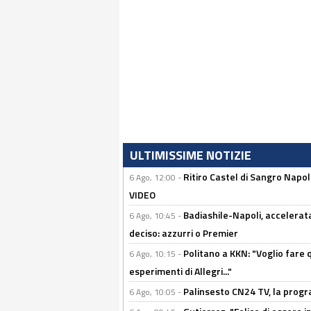
ULTIMISSIME NOTIZIE
Ritiro Castel di Sangro Napo
6 Ago, 12:00 -
VIDEO
Badiashile-Napoli, accelerata
6 Ago, 10:45 -
deciso: azzurri o Premier
Politano a KKN: "Voglio fare qu
6 Ago, 10:15 -
esperimenti di Allegri..."
Palinsesto CN24 TV, la prog
6 Ago, 10:05 -