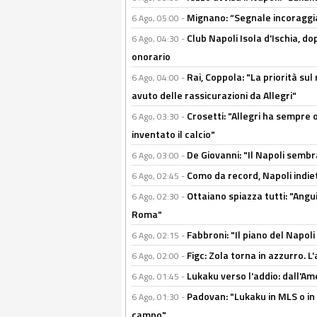
Mignano: “Segnale incoraggi
6 Ago, 05:00 -
Club Napoli Isola d'Ischia, 
6 Ago, 04:30 -
onorario
Rai, Coppola: "La priorità su
6 Ago, 04:00 -
avuto delle rassicurazioni da Allegri"
Crosetti: "Allegri ha sempre o
6 Ago, 03:30 -
inventato il calcio"
De Giovanni: "Il Napoli sembr
6 Ago, 03:00 -
Como da record, Napoli indiet
6 Ago, 02:45 -
Ottaiano spiazza tutti: "Ang
6 Ago, 02:30 -
Roma"
Fabbroni: "Il piano del Napoli
6 Ago, 02:15 -
Figc: Zola torna in azzurro. L
6 Ago, 02:00 -
Lukaku verso l'addio: dall'Am
6 Ago, 01:45 -
Padovan: "Lukaku in MLS o in
6 Ago, 01:30 -
campo"