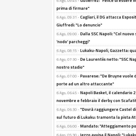
Gutierrez: "Felice di essere 
6 Ago, 09:45 -
prima di firmare"
Cagliari, il DG attacca Espos
6 Ago, 09:31 -
Giuffredi: "Lo denuncio"
Dalla SSC Napoli: "Col nuovo
6 Ago, 09:00 -
'nodo' parcheggi"
Lukaku-Napoli, Gazzetta: qu
6 Ago, 08:15 -
De Laurentiis netto: "SSC Nap
6 Ago, 07:30 -
nostro stadio"
Pavarese: "De Bruyne vuole d
6 Ago, 07:00 -
porte ad un altro attaccante"
Napoli Basket, il calendario
6 Ago, 06:45 -
novembre e febbraio il derby con Scafati!
"Dovrà raggiungere Castel di
6 Ago, 06:30 -
sul futuro di Lukaku: tramonta la pista A
Mandato: "Atteggiamento posi
6 Ago, 06:00 -
Iezzo avvisa il Napoli: "Lukaku
6 Ago, 05:30 -