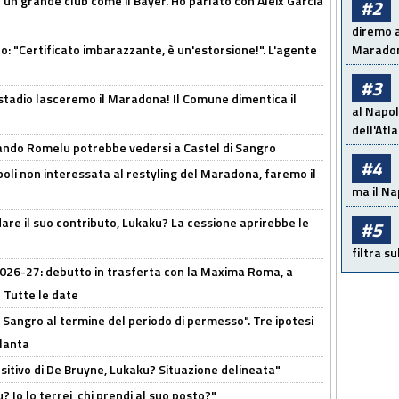
in un grande club come il Bayer. Ho parlato con Aleix Garcia
#2
diremo a
ito: "Certificato imbarazzante, è un'estorsione!". L'agente
Maradon
#3
 stadio lasceremo il Maradona! Il Comune dimentica il
al Napol
dell'Atl
ando Romelu potrebbe vedersi a Castel di Sangro
#4
oli non interessata al restyling del Maradona, faremo il
ma il Na
are il suo contributo, Lukaku? La cessione aprirebbe le
#5
filtra s
 2026-27: debutto in trasferta con la Maxima Roma, a
 Tutte le date
 Sangro al termine del periodo di permesso". Tre ipotesi
tlanta
tivo di De Bruyne, Lukaku? Situazione delineata"
? Io lo terrei, chi prendi al suo posto?"