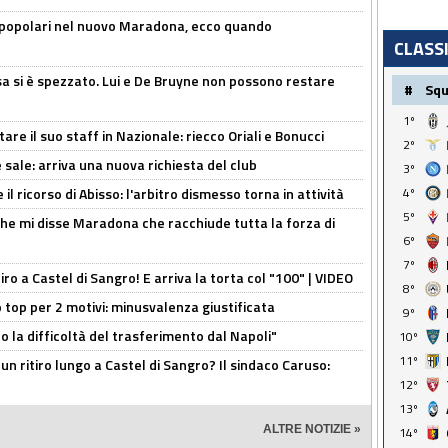
 popolari nel nuovo Maradona, ecco quando
CLASS
a si è spezzato. Lui e De Bruyne non possono restare
#
Sq
1º
re il suo staff in Nazionale: riecco Oriali e Bonucci
2º
 sale: arriva una nuova richiesta del club
3º
il ricorso di Abisso: l'arbitro dismesso torna in attività
4º
5º
 che mi disse Maradona che racchiude tutta la forza di
6º
7º
tiro a Castel di Sangro! E arriva la torta col "100" | VIDEO
8º
 top per 2 motivi: minusvalenza giustificata
9º
to la difficoltà del trasferimento dal Napoli"
10º
11º
un ritiro lungo a Castel di Sangro? Il sindaco Caruso:
12º
13º
ALTRE NOTIZIE »
14º