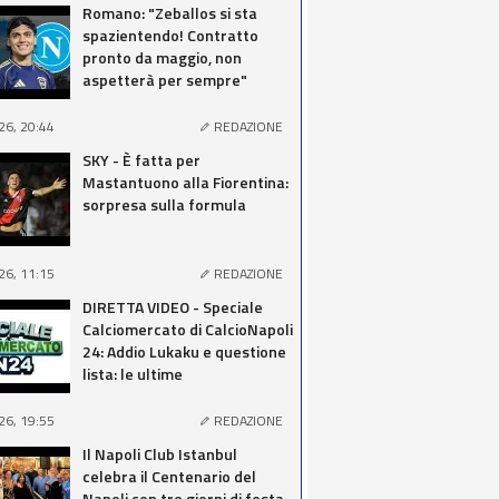
Romano: "Zeballos si sta
spazientendo! Contratto
pronto da maggio, non
aspetterà per sempre"
26, 20:44
REDAZIONE
SKY - È fatta per
Mastantuono alla Fiorentina:
sorpresa sulla formula
26, 11:15
REDAZIONE
DIRETTA VIDEO - Speciale
Calciomercato di CalcioNapoli
24: Addio Lukaku e questione
lista: le ultime
26, 19:55
REDAZIONE
Il Napoli Club Istanbul
celebra il Centenario del
Napoli con tre giorni di festa