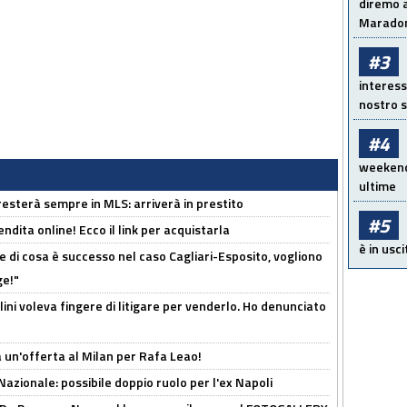
diremo a
Maradon
#3
interess
nostro s
#4
weekend!
ultime
sterà sempre in MLS: arriverà in prestito
#5
ndita online! Ecco il link per acquistarla
è in usci
 di cosa è successo nel caso Cagliari-Esposito, vogliono
ge!"
lini voleva fingere di litigare per venderlo. Ho denunciato
 un'offerta al Milan per Rafa Leao!
Nazionale: possibile doppio ruolo per l'ex Napoli