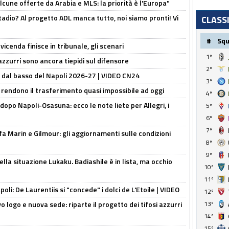
alcune offerte da Arabia e MLS: la priorità è l'Europa"
adio? Al progetto ADL manca tutto, noi siamo pronti! Vi
CLASS
#
Sq
icenda finisce in tribunale, gli scenari
1º
 azzurri sono ancora tiepidi sul difensore
2º
a dal basso del Napoli 2026-27 | VIDEO CN24
3º
 rendono il trasferimento quasi impossibile ad oggi
4º
dopo Napoli-Osasuna: ecco le note liete per Allegri, i
5º
6º
7º
Marin e Gilmour: gli aggiornamenti sulle condizioni
8º
9º
lla situazione Lukaku. Badiashile è in lista, ma occhio
10º
11º
apoli: De Laurentiis si "concede" i dolci de L'Etoile | VIDEO
12º
 logo e nuova sede: riparte il progetto dei tifosi azzurri
13º
14º
15º