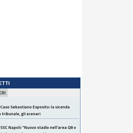
LETTI
ERI
Caso Sebastiano Esposito: la vicenda
n tribunale, gli scenari
SSC Napoli: "Nuovo stadio nell'area Q8 o