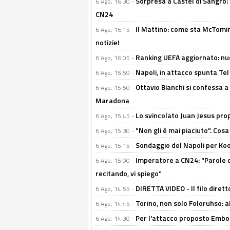
Sorpresa a Castel di Sangro:
6 Ago, 16:30 -
CN24
Il Mattino: come sta McTomi
6 Ago, 16:15 -
notizie!
Ranking UEFA aggiornato: nuov
6 Ago, 16:05 -
Napoli, in attacco spunta Tel
6 Ago, 15:59 -
Ottavio Bianchi si confessa a 
6 Ago, 15:50 -
Maradona
Lo svincolato Juan Jesus prop
6 Ago, 15:45 -
"Non gli è mai piaciuto". Cosa
6 Ago, 15:30 -
Sondaggio del Napoli per Koop
6 Ago, 15:15 -
Imperatore a CN24: "Parole d
6 Ago, 15:00 -
recitando, vi spiego"
DIRETTA VIDEO - Il filo dirett
6 Ago, 14:55 -
Torino, non solo Foloruhso: a
6 Ago, 14:45 -
Per l'attacco proposto Embolo
6 Ago, 14:30 -