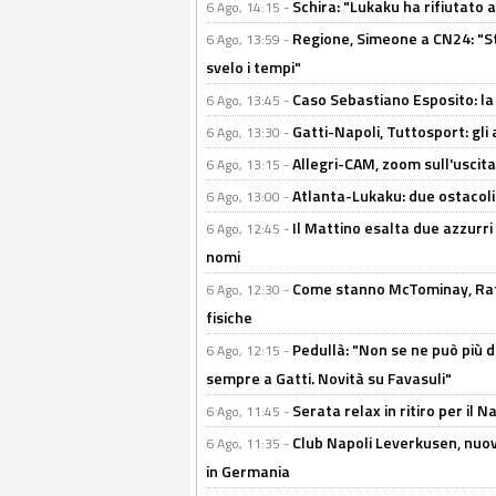
Schira: "Lukaku ha rifiutato 
6 Ago, 14:15 -
Regione, Simeone a CN24: "St
6 Ago, 13:59 -
svelo i tempi"
Caso Sebastiano Esposito: la v
6 Ago, 13:45 -
Gatti-Napoli, Tuttosport: gli
6 Ago, 13:30 -
Allegri-CAM, zoom sull'uscit
6 Ago, 13:15 -
Atlanta-Lukaku: due ostacoli
6 Ago, 13:00 -
Il Mattino esalta due azzurri 
6 Ago, 12:45 -
nomi
Come stanno McTominay, Rafa 
6 Ago, 12:30 -
fisiche
Pedullà: "Non se ne può più de
6 Ago, 12:15 -
sempre a Gatti. Novità su Favasuli"
Serata relax in ritiro per il N
6 Ago, 11:45 -
Club Napoli Leverkusen, nuovo
6 Ago, 11:35 -
in Germania