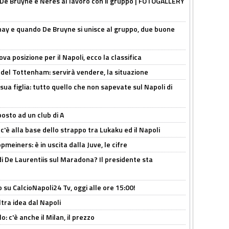
 De Bruyne e Neres al lavoro con il gruppo | FOTOGALLERY
nay e quando De Bruyne si unisce al gruppo, due buone
a posizione per il Napoli, ecco la classifica
 del Tottenham: servirà vendere, la situazione
sua figlia: tutto quello che non sapevate sul Napoli di
osto ad un club di A
 c'è alla base dello strappo tra Lukaku ed il Napoli
meiners: è in uscita dalla Juve, le cifre
i De Laurentiis sul Maradona? Il presidente sta
o su CalcioNapoli24 Tv, oggi alle ore 15:00!
ltra idea dal Napoli
: c'è anche il Milan, il prezzo