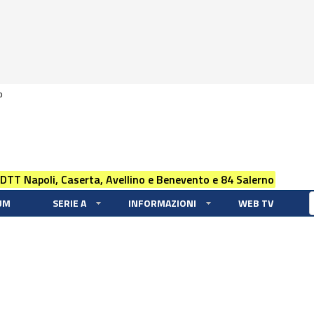
0
 DTT Napoli, Caserta, Avellino e Benevento e 84 Salerno
UM
SERIE A
INFORMAZIONI
WEB TV