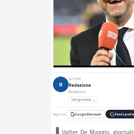
AUTORE
R
Redazione
Redazione
Tutti gli articoli →
Google
Discover
Fonti prefe
Seguici su
Valter De Maggio, giornali