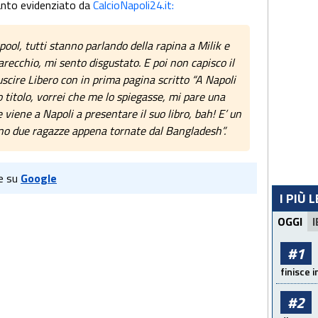
uanto evidenziato da
CalcioNapoli24.it:
rpool, tutti stanno parlando della rapina a Milik e
recchio, mi sento disgustato. E poi non capisco il
 uscire Libero con in prima pagina scritto “A Napoli
o titolo, vorrei che me lo spiegasse, mi pare una
e viene a Napoli a presentare il suo libro, bah! E’ un
no due ragazze appena tornate dal Bangladesh”.
e su
Google
I PIÙ 
OGGI
I
#1
finisce i
#2