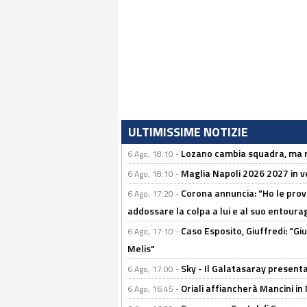
ULTIMISSIME NOTIZIE
Lozano cambia squadra, ma re
6 Ago, 18:10 -
Maglia Napoli 2026 2027 in ve
6 Ago, 18:10 -
Corona annuncia: "Ho le prove
6 Ago, 17:20 -
addossare la colpa a lui e al suo entoura
Caso Esposito, Giuffredi: "Giu
6 Ago, 17:10 -
Melis"
Sky - Il Galatasaray presenta
6 Ago, 17:00 -
Oriali affiancherà Mancini in 
6 Ago, 16:45 -