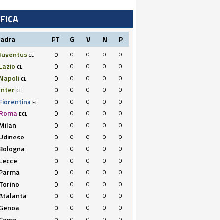
IFICA
uadra
PT
G
V
N
P
Juventus
0
0
0
0
0
CL
Lazio
0
0
0
0
0
CL
Napoli
0
0
0
0
0
CL
Inter
0
0
0
0
0
CL
Fiorentina
0
0
0
0
0
EL
Roma
0
0
0
0
0
ECL
Milan
0
0
0
0
0
Udinese
0
0
0
0
0
Bologna
0
0
0
0
0
Lecce
0
0
0
0
0
Parma
0
0
0
0
0
Torino
0
0
0
0
0
Atalanta
0
0
0
0
0
Genoa
0
0
0
0
0
Como
0
0
0
0
0