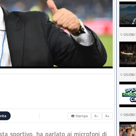
05/08/
05/08/
06/08/
🖶 Stampa
A−
A+
rite
sta sportivo, ha parlato ai microfoni di