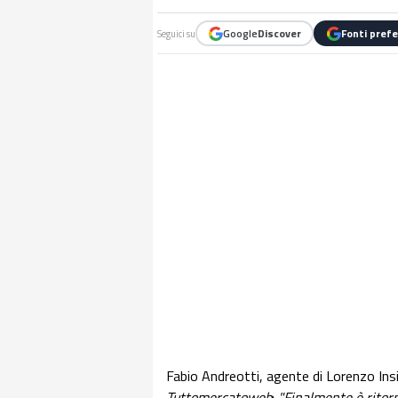
Google
Discover
Fonti prefe
Seguici su
Fabio Andreotti, agente di Lorenzo Insi
Tuttomercatoweb
:
"Finalmente è ritor