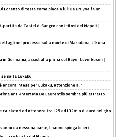
Di Lorenzo di testa come piace a lui! De Bruyne fa un
t-partita da Castel di Sangro con i tifosi del Napoli |
ettagli nel processo sulla morte di Maradona, c'è una
a in Germania, assist alla prima col Bayer Leverkusen |
B se salta Lukaku
'è ancora intesa per Lukaku, attenzione a..."
a prima anti-Inter! Ma De Laurentiis sembra più attratto
 calciatori ed ottenere tra i 25 ed i 32mln di euro nel giro
 vanno da nessuna parte, l'hanno spiegato ieri
o, la richiesta del Napoli