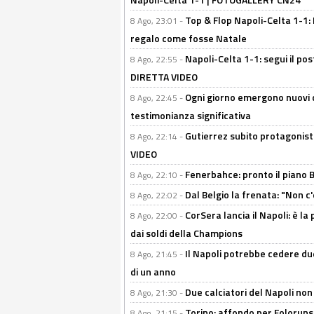
Top & Flop Napoli-Celta 1-1: 
8 Ago, 23:01 -
regalo come fosse Natale
Napoli-Celta 1-1: segui il pos
8 Ago, 22:55 -
DIRETTA VIDEO
Ogni giorno emergono nuovi d
8 Ago, 22:45 -
testimonianza significativa
Gutierrez subito protagonist
8 Ago, 22:14 -
VIDEO
Fenerbahce: pronto il piano 
8 Ago, 22:10 -
Dal Belgio la frenata: "Non c
8 Ago, 22:02 -
CorSera lancia il Napoli: è l
8 Ago, 22:00 -
dai soldi della Champions
Il Napoli potrebbe cedere due
8 Ago, 21:45 -
di un anno
Due calciatori del Napoli non
8 Ago, 21:30 -
Torino: affondo per Folorunsh
8 Ago, 21:15 -