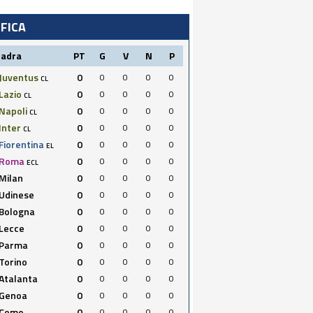
IFICA
uadra
PT
G
V
N
P
Juventus
0
0
0
0
0
CL
Lazio
0
0
0
0
0
CL
Napoli
0
0
0
0
0
CL
Inter
0
0
0
0
0
CL
Fiorentina
0
0
0
0
0
EL
Roma
0
0
0
0
0
ECL
Milan
0
0
0
0
0
Udinese
0
0
0
0
0
Bologna
0
0
0
0
0
Lecce
0
0
0
0
0
Parma
0
0
0
0
0
Torino
0
0
0
0
0
Atalanta
0
0
0
0
0
Genoa
0
0
0
0
0
Como
0
0
0
0
0