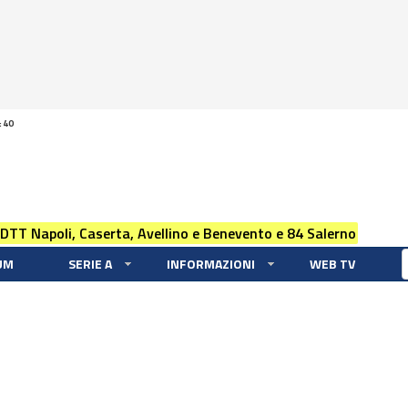
:40
 DTT Napoli, Caserta, Avellino e Benevento e 84 Salerno
UM
SERIE A
INFORMAZIONI
WEB TV