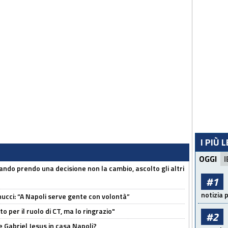
I PIÙ 
OGGI
I
ndo prendo una decisione non la cambio, ascolto gli altri
#1
notizia 
cci: “A Napoli serve gente con volontà”
 per il ruolo di CT, ma lo ringrazio"
#2
 Gabriel Jesus in casa Napoli?