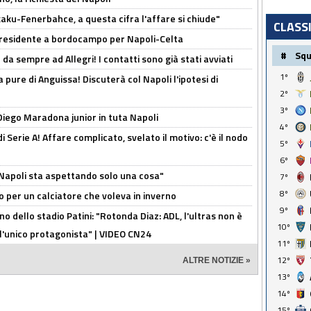
aku-Fenerbahce, a questa cifra l'affare si chiude"
CLASS
 Presidente a bordocampo per Napoli-Celta
#
Sq
da sempre ad Allegri! I contatti sono già stati avviati
1º
a pure di Anguissa! Discuterà col Napoli l'ipotesi di
2º
3º
Diego Maradona junior in tuta Napoli
4º
di Serie A! Affare complicato, svelato il motivo: c'è il nodo
5º
6º
l Napoli sta aspettando solo una cosa"
7º
8º
ivo per un calciatore che voleva in inverno
9º
no dello stadio Patini: "Rotonda Diaz: ADL, l'ultras non è
10º
 l'unico protagonista" | VIDEO CN24
11º
12º
ALTRE NOTIZIE »
13º
14º
15º