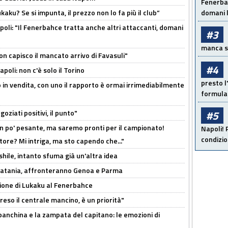
Fenerbah
kaku? Se si impunta, il prezzo non lo fa più il club”
domani l
poli: "Il Fenerbahce tratta anche altri attaccanti, domani
#3
manca sol
non capisco il mancato arrivo di Favasuli"
#4
poli: non c'è solo il Torino
presto l'
 in vendita, con uno il rapporto è ormai irrimediabilmente
formula 
oziati positivi, il punto"
#5
n po' pesante, ma saremo pronti per il campionato!
Napoli! 
condizio
tore? Mi intriga, ma sto capendo che..."
shile, intanto sfuma già un'altra idea
e Catania, affronteranno Genoa e Parma
sione di Lukaku al Fenerbahce
reso il centrale mancino, è un priorità"
 panchina e la zampata del capitano: le emozioni di