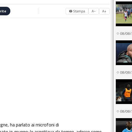
🖶 Stampa
A−
A+
rite
08/08/
08/08/
08/08/
gne, ha parlato ai microfoni di
nato in gruppo: lo aspettava da tempo, adesso come