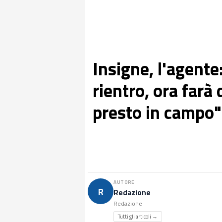
Insigne, l'agente
rientro, ora farà 
presto in campo"
AUTORE
R
Redazione
Redazione
Tutti gli articoli →