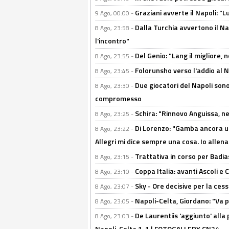
Graziani avverte il Napoli: “Lu
9 Ago, 00:00 -
Dalla Turchia avvertono il Na
8 Ago, 23:58 -
l'incontro"
Del Genio: "Lang il migliore, 
8 Ago, 23:55 -
Folorunsho verso l'addio al Na
8 Ago, 23:45 -
Due giocatori del Napoli sono
8 Ago, 23:30 -
compromesso
Schira: "Rinnovo Anguissa, neg
8 Ago, 23:25 -
Di Lorenzo: "Gamba ancora u
8 Ago, 23:22 -
Allegri mi dice sempre una cosa. Io allena
Trattativa in corso per Badia
8 Ago, 23:15 -
Coppa Italia: avanti Ascoli 
8 Ago, 23:10 -
Sky - Ore decisive per la ces
8 Ago, 23:07 -
Napoli-Celta, Giordano: "Va p
8 Ago, 23:05 -
De Laurentiis 'aggiunto' alla
8 Ago, 23:03 -
Napoli-Celta 1-1 | FOTOGALLERY CN24