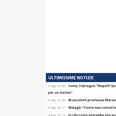
ULTIMISSIME NOTIZIE
Como, Fabregas: "Napoli? Qua
9 Ago, 02:00 -
per un motivo"
Bruscolotti promuove Marianu
9 Ago, 01:00 -
Malagò: "Conte mai contattato
9 Ago, 00:37 -
In che ruolo potrebbe giocare
9 Ago, 00:15 -