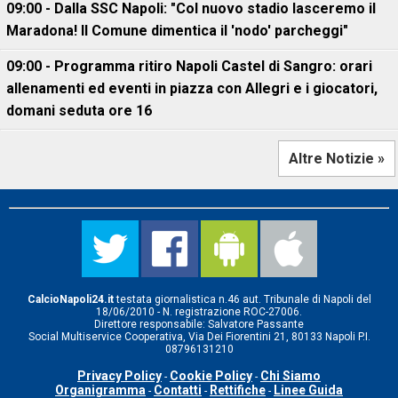
09:00 - Dalla SSC Napoli: "Col nuovo stadio lasceremo il
Maradona! Il Comune dimentica il 'nodo' parcheggi"
09:00 - Programma ritiro Napoli Castel di Sangro: orari
allenamenti ed eventi in piazza con Allegri e i giocatori,
domani seduta ore 16
Altre Notizie »
CalcioNapoli24.it
testata giornalistica n.46 aut. Tribunale di Napoli del
18/06/2010 - N. registrazione ROC-27006.
Direttore responsabile: Salvatore Passante
Social Multiservice Cooperativa, Via Dei Fiorentini 21, 80133 Napoli P.I.
08796131210
Privacy Policy
Cookie Policy
Chi Siamo
-
-
Organigramma
Contatti
Rettifiche
Linee Guida
-
-
-