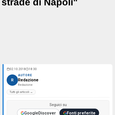
strade di Napoli"
02.10.2018
18:30
AUTORE
Redazione
R
Redazione
Tutti gli articoli →
Seguici su
Google
Discover
Fonti preferite