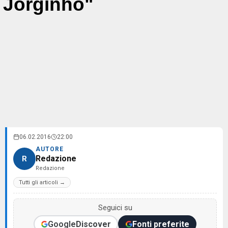
Jorginho"
06.02.2016
22:00
AUTORE
Redazione
R
Redazione
Tutti gli articoli →
Seguici su
Google
Discover
Fonti preferite