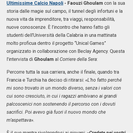
Ultimissime Calcio Napoli
- Faouzi Ghoulam
con la sua
storia dalle magie sul campo, il tunnel degli infortuni e la
nuova vita da imprenditore, tra viaggi, responsabilità,
nuove conoscenze. È l’incontro che hanno fatto gli
studenti dell’Università della Calabria in una mattinata
molto proficua dentro il progetto “Unical Games”
organizzato in collaborazione con Beclay Agency. Questa
l'intervista di
Ghoulam
al
Corriere della Sera
:
Percorre tutta la sua carriera, anche il finale, quando tra
Francia e Turchia ha deciso di ritirarsi:
«L’ho fatto perché
mi sono trovato in un mondo diverso, senza i valori con
cui sono cresciuto, in cui i ragazzi ambivano ai grandi
palcoscenici non sostenendo il percorso con i dovuti
sacrifici. Poi avevo già fuori il nuovo mondo che
m’aspettava».
È il suo mantra rivolgendosi ai giovani:
«Credete nei vostri