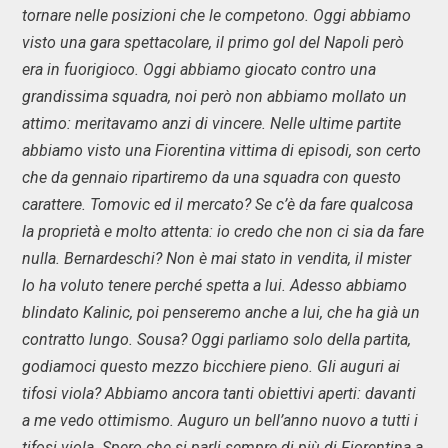
tornare nelle posizioni che le competono. Oggi abbiamo
visto una gara spettacolare, il primo gol del Napoli però
era in fuorigioco. Oggi abbiamo giocato contro una
grandissima squadra, noi però non abbiamo mollato un
attimo: meritavamo anzi di vincere. Nelle ultime partite
abbiamo visto una Fiorentina vittima di episodi, son certo
che da gennaio ripartiremo da una squadra con questo
carattere. Tomovic ed il mercato? Se c’è da fare qualcosa
la proprietà e molto attenta: io credo che non ci sia da fare
nulla. Bernardeschi? Non è mai stato in vendita, il mister
lo ha voluto tenere perché spetta a lui. Adesso abbiamo
blindato Kalinic, poi penseremo anche a lui, che ha già un
contratto lungo.
Sousa? Oggi parliamo solo della partita,
godiamoci questo mezzo bicchiere pieno. Gli auguri ai
tifosi viola? Abbiamo ancora tanti obiettivi aperti: davanti
a me vedo ottimismo. Auguro un bell’anno nuovo a tutti i
tifosi viola. Spero che si parli sempre di più di Fiorentina a