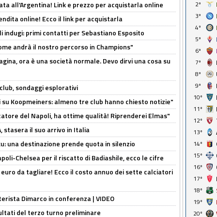
ta all'Argentina! Link e prezzo per acquistarla online
2º
3º
ndita online! Ecco il link per acquistarla
4º
li indugi: primi contatti per Sebastiano Esposito
5º
ome andrà il nostro percorso in Champions"
6º
pagina, ora è una società normale. Devo dirvi una cosa su
7º
8º
9º
club, sondaggi esplorativi
10º
ci su Koopmeiners: almeno tre club hanno chiesto notizie"
11º
catore del Napoli, ha ottime qualità! Riprenderei Elmas"
12º
stasera il suo arrivo in Italia
13º
ku: una destinazione prende quota in silenzio
14º
15º
oli-Chelsea per il riscatto di Badiashile, ecco le cifre
16º
i euro da tagliare! Ecco il costo annuo dei sette calciatori
17º
18º
nterista Dimarco in conferenza | VIDEO
19º
ultati del terzo turno preliminare
20º