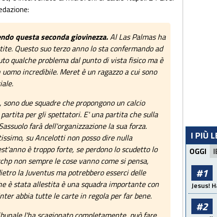
edazione:
endo questa seconda giovinezza.
Al Las Palmas ha
artite. Questo suo terzo anno lo sta confermando ad
avuto qualche problema dal punto di vista fisico ma è
un uomo incredibile. Meret è un ragazzo a cui sono
ale.
, sono due squadre che propongono un calcio
artita per gli spettatori. E' una partita che sulla
 Sassuolo farà dell'organizzazione la sua forza.
I PIÙ 
tissimo, su Ancelotti non posso dire nulla
est'anno è troppo forte, se perdono lo scudetto lo
OGGI
I
 perchp non sempre le cose vanno come si pensa,
#1
ietro la Juventus ma potrebbero esserci delle
he è stata allestita è una squadra importante con
Jesus! H
Inter abbia tutte le carte in regola per far bene.
#2
ribunale l'ha scagionato completamente, può fare