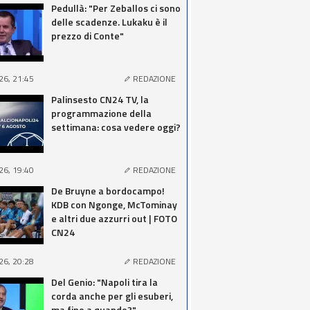
Pedullà: "Per Zeballos ci sono
delle scadenze. Lukaku è il
prezzo di Conte"
26, 21:45
REDAZIONE
Palinsesto CN24 TV, la
programmazione della
settimana: cosa vedere oggi?
26, 19:40
REDAZIONE
De Bruyne a bordocampo!
KDB con Ngonge, McTominay
e altri due azzurri out | FOTO
CN24
26, 20:28
REDAZIONE
Del Genio: "Napoli tira la
corda anche per gli esuberi,
ma fino a quando?"