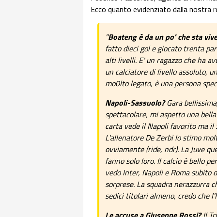
Ecco quanto evidenziato dalla nostra r
"
Boateng è da un po' che sta viv
fatto dieci gol e giocato trenta p
alti livelli. E' un ragazzo che ha 
un calciatore di livello assoluto, 
mo0lto legato, è una persona speci
Napoli-Sassuolo?
Gara bellissima
spettacolare, mi aspetto una bella p
carta vede il Napoli favorito ma il
L'allenatore De Zerbi lo stimo mol
ovviamente (ride, ndr). La Juve qu
fanno solo loro. Il calcio è bello
vedo Inter, Napoli e Roma subito d
sorprese. La squadra nerazzurra c
sedici titolari almeno, credo che l'
Le accuse a Giuseppe Rossi?
Il T