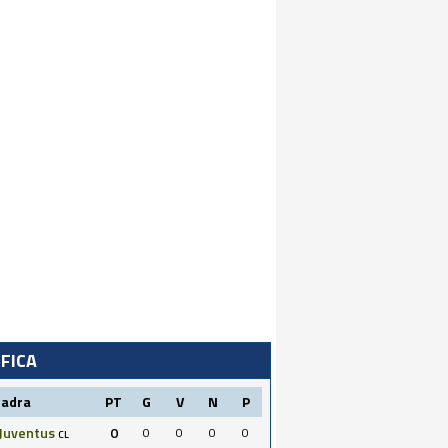
IFICA
uadra
PT
G
V
N
P
Juventus
0
0
0
0
0
CL