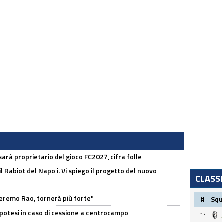
sarà proprietario del gioco FC2027, cifra folle
 il Rabiot del Napoli. Vi spiego il progetto del nuovo
CLASS
zeremo Rao, tornerà più forte"
#
Sq
 Ipotesi in caso di cessione a centrocampo
1º