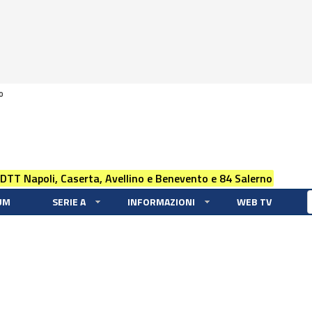
0
 DTT Napoli, Caserta, Avellino e Benevento e 84 Salerno
UM
SERIE A
INFORMAZIONI
WEB TV