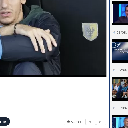
05/08/
06/08/
05/08/
🖶 Stampa
A−
A+
rite