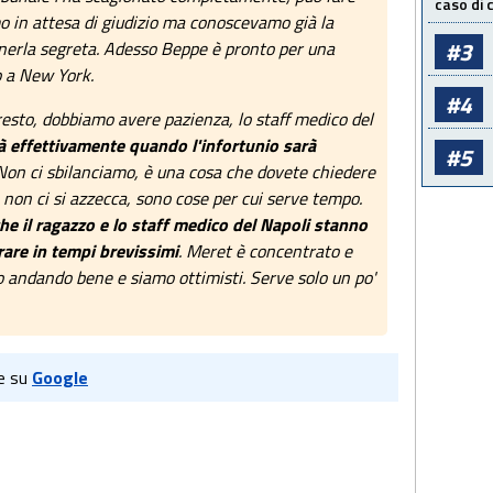
caso di
o in attesa di giudizio ma conoscevamo già la
#3
enerla segreta. Adesso Beppe è pronto per una
o a New York.
#4
esto, dobbiamo avere pazienza, lo staff medico del
à effettivamente quando l'infortunio sarà
#5
Non ci sbilanciamo, è una cosa che dovete chiedere
 non ci si azzecca, sono cose per cui serve tempo.
e il ragazzo e lo staff medico del Napoli stanno
rare in tempi brevissimi
. Meret è concentrato e
o andando bene e siamo ottimisti. Serve solo un po'
e su
Google