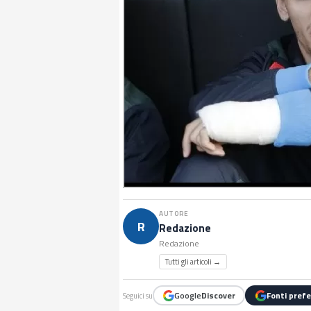
AUTORE
R
Redazione
Redazione
Tutti gli articoli →
Google
Discover
Fonti prefe
Seguici su