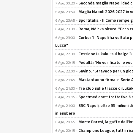
Seconda maglia Napoli dedica
7 Ago, 00:20 -
Maglia Napoli 2026 2027 in ve
6 Ago, 23:50 -
Sportitalia - Il Como rompe g
6 Ago, 23:45 -
Roma, Ndicka sicuro: "Ecco c
6 Ago, 23:30 -
Corbo: "Il Napoli ha voltato 
6 Ago, 23:00 -
Lucca"
Cessione Lukaku: sul belga 3 
6 Ago, 22:30 -
Pedullà: "Ho verificato le vo
6 Ago, 22:15 -
Savino: "Stravedo per un gio
6 Ago, 22:00 -
Mastantuono firma in Serie A, 
6 Ago, 21:45 -
Tre club sulle tracce di Luka
6 Ago, 21:30 -
Sportmediaset: trattativa Nap
6 Ago, 21:15 -
SSC Napoli, oltre 55 milioni d
6 Ago, 21:00 -
in esubero
Morte Baresi, la gaffe dell'i
6 Ago, 20:45 -
Champions League, tutti i ris
6 Ago, 20:15 -